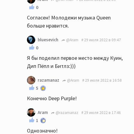
0
Согласен! Молодежи музыка Queen
больше нравится.
bluesevich
@Aram
29 июля 2022 в 09:47
0
Я бы поделил первое место между Куин,
Дип Пёпл и Битлз:)))
razamanaz
@Aram
29 июля 2022 в 16:58
5
Конечно Deep Purple!
Aram
@razamanaz
29 июля 2022 в 17:46
1
Однозначно!