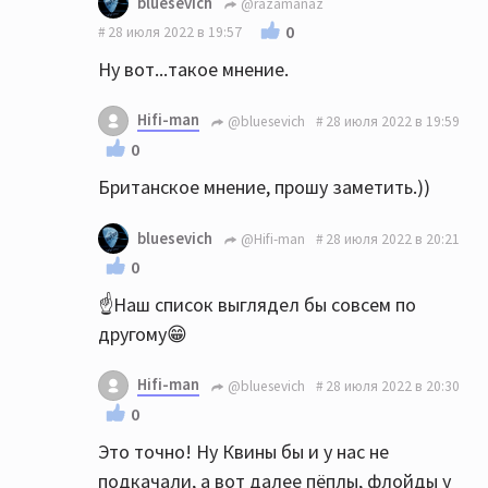
bluesevich
@razamanaz
0
28 июля 2022 в 19:57
Ну вот...такое мнение.
Hifi-man
@bluesevich
28 июля 2022 в 19:59
0
Британское мнение, прошу заметить.))
bluesevich
@Hifi-man
28 июля 2022 в 20:21
0
☝️Наш список выглядел бы совсем по
другому😁
Hifi-man
@bluesevich
28 июля 2022 в 20:30
0
Это точно! Ну Квины бы и у нас не
подкачали, а вот далее пёплы, флойды у