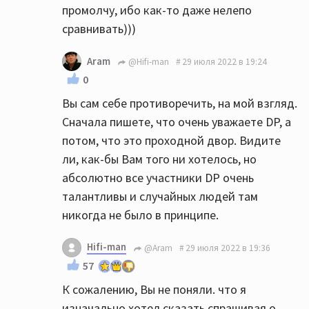
промолчу, ибо как-то даже нелепо
сравнивать)))
Aram
@Hifi-man
29 июля 2022 в 19:24
0
Вы сам себе противоречить, на мой взгляд.
Сначала пишете, что очень уважаете DP, а
потом, что это проходной двор. Видите
ли, как-бы Вам того ни хотелось, но
абсолютно все участники DP очень
талантливы и случайных людей там
никогда не было в принципе.
Hifi-man
@Aram
29 июля 2022 в 19:36
57
К сожалению, Вы не поняли. что я
изначально хотел сказать спрашивая о