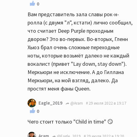
0
Вам представитель зала славы рок-н-
ролла (с двумя "л", кстати) лично сообщил,
что считает Deep Purple проходным
двором? Это во-первых. Во-вторых, Гленн
Хьюз брал очень сложные переходные
ноты, которые возьмёт далеко не каждый
вокалист (привет "Lay down, stay down").
Меркьюри не исключение. А до Гиллана
Меркьюри, на мой взгляд, далеко. Да
простят меня фаны Queen.
Eagle_2019
@Aram
29 июля 2022 в 19:17
0
Чего стоит только "Child in time" 😏
Aram
@Eagle_2019
29 июля 2022 в 19:20