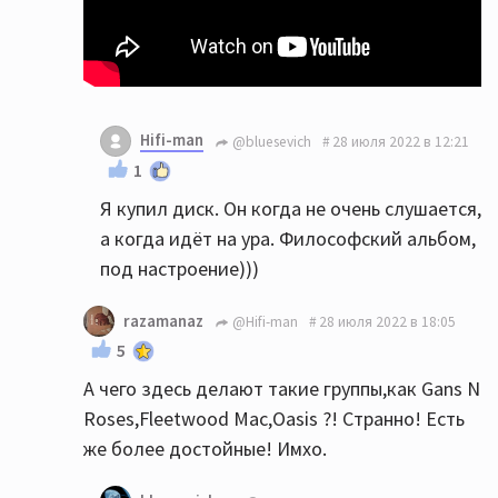
Hifi-man
@bluesevich
28 июля 2022 в 12:21
1
Я купил диск. Он когда не очень слушается,
а когда идёт на ура. Философский альбом,
под настроение)))
razamanaz
@Hifi-man
28 июля 2022 в 18:05
5
А чего здесь делают такие группы,как Gans N
Roses,Fleetwood Mac,Oasis ?! Странно! Есть
же более достойные! Имхо.