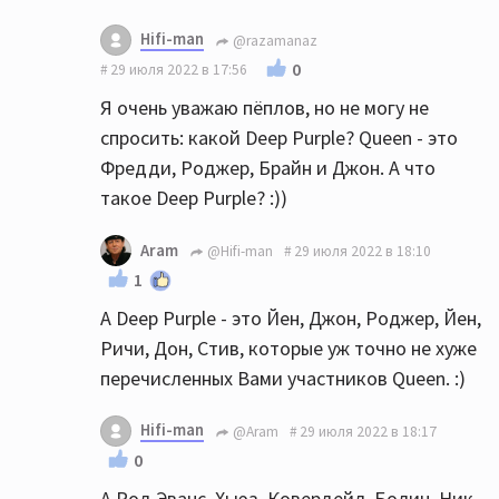
Hifi-man
@razamanaz
0
29 июля 2022 в 17:56
Я очень уважаю пёплов, но не могу не
спросить: какой Deep Purple? Queen - это
Фредди, Роджер, Брайн и Джон. А что
такое Deep Purple? :))
Aram
@Hifi-man
29 июля 2022 в 18:10
1
А Deep Purple - это Йен, Джон, Роджер, Йен,
Ричи, Дон, Стив, которые уж точно не хуже
перечисленных Вами участников Queen. :)
Hifi-man
@Aram
29 июля 2022 в 18:17
0
А Род Эванс, Хьюз, Ковердейл, Болин, Ник