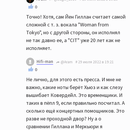
0
Точно! Хотя, сам Йен Гиллан считает самой
сложной с т. з. вокала "Woman from
Tokyo", но с другой стороны, он исполнял
не так давно ее, а "CIT" уже 20 лет как не
исполняет.
Hifi-man
@Aram
29 июля 2022 в 19:21
0
Не лично, для этого есть пресса. И мне не
важно, какие ноты берёт Хьюз и как слезу
вышибает Ковердейл. Это временщики. И
таких в пёпл 9, если правильно посчитал. А
сколько ещё концертных помощников. Это
разве не проходной двор? Ну а о
сравнении Гиллана и Меркьюри я