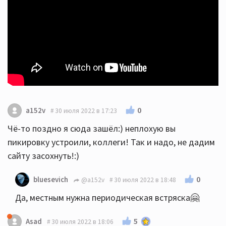
0
a152v
30 июля 2022 в 17:23
Чё-то поздно я сюда зашёл:) неплохую вы
пикировку устроили, коллеги! Так и надо, не дадим
сайту засохнуть!:)
0
bluesevich
@a152v
30 июля 2022 в 18:48
Да, местным нужна периодическая встряска🤗
5
Asad
30 июля 2022 в 18:06