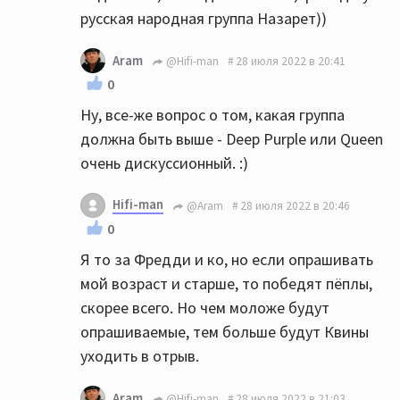
русская народная группа Назарет))
Aram
@Hifi-man
28 июля 2022 в 20:41
0
Ну, все-же вопрос о том, какая группа
должна быть выше - Deep Purple или Queen
очень дискуссионный. :)
Hifi-man
@Aram
28 июля 2022 в 20:46
0
Я то за Фредди и ко, но если опрашивать
мой возраст и старше, то победят пёплы,
скорее всего. Но чем моложе будут
опрашиваемые, тем больше будут Квины
уходить в отрыв.
Aram
@Hifi-man
28 июля 2022 в 21:03