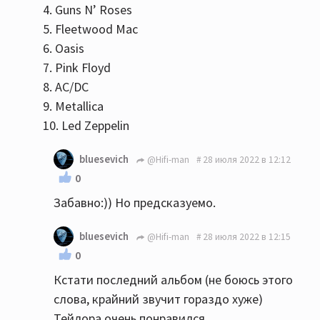
4. Guns N’ Roses
5. Fleetwood Mac
6. Oasis
7. Pink Floyd
8. AC/DC
9. Metallica
10. Led Zeppelin
bluesevich
@Hifi-man
28 июля 2022 в 12:12
0
Забавно:)) Но предсказуемо.
bluesevich
@Hifi-man
28 июля 2022 в 12:15
0
Кстати последний альбом (не боюсь этого
слова, крайний звучит гораздо хуже)
Тейлора очень понравился.