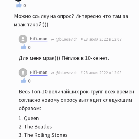
все журналы пестрят их фотками, 70т. билетов
0
раскуплены на концерт. И к этому решили
Можно ссылку на опрос? Интересно что там за
приурочить опрос о самой величайшей группе,
мрак такой:)))
надеясь, что роллинги наконец-то обгонят
битлов)) Результат опроса их очень удивил: с
Hifi-man
@bluesevich
28 июля 2022 в 12:07
отрывом впереди - Queen - 26%; The Beatles - всё-
0
таки вторые - 15%; The Rolling Stones - еле
Для меня мрак))) Пёплов в 10-ке нет.
зацепились за 3-е - 6% Ну а далее вообще мрак,
удививший меня)))
Hifi-man
@bluesevich
28 июля 2022 в 12:08
0
Весь Топ-10 величайших рок-групп всех времен
согласно новому опросу выглядит следующим
образом:
1. Queen
2. The Beatles
3. The Rolling Stones