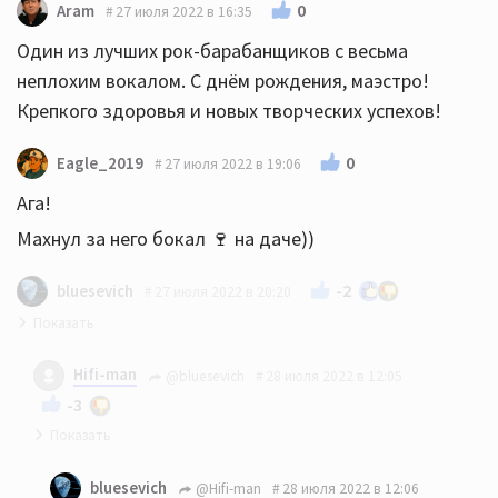
0
Aram
27 июля 2022 в 16:35
Один из лучших рок-барабанщиков с весьма
неплохим вокалом. С днём рождения, маэстро!
Крепкого здоровья и новых творческих успехов!
0
Eagle_2019
27 июля 2022 в 19:06
Ага!
Махнул за него бокал 🍷 на даче))
-2
bluesevich
27 июля 2022 в 20:20
Ну так и днюху Джаггера нужно отметить:)) Таки 79!
Hifi-man
@bluesevich
28 июля 2022 в 12:05
Тейлор со своими 73 ещё подросток, многия им
-3
обоим лета!
Кстати, роллингам - 60 лет. И в британии сейчас
bluesevich
@Hifi-man
28 июля 2022 в 12:06