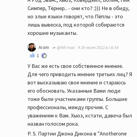
Симпер, Тёрнер.. - они кто? :))) Не в обиду,
но злые языки говорят, что Пёплы - это
лишь вывеска, под которой собираются
хорошие музыканты.
Aram
@Hifi-man
29 июля 2022 в 18:34
1
У Вас же есть свое собственное мнение.
Для чего приводить мнение третьих лиц? Я
вот высказываю свое мнение и стараюсь
его обосновать. Указанные Вами люди
тоже были участниками группы. Большие
профессионалы, между прочим. С
уважением к Вам. Хьюз, кстати, давеча был
назван голосом рока.
P. S. Партии Джона Дикона в "Anotherone