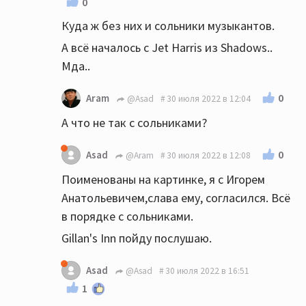
0
Куда ж без них и сольники музыкантов.
А всё началось с Jet Harris из Shadows..
Мда..
0
Aram
@Asad
30 июля 2022 в 12:04
А что не так с сольниками?
0
Asad
@Aram
30 июля 2022 в 12:08
Поименованы на картинке, я с Игорем
Анатольевичем,слава ему, согласился. Всё
в порядке с сольниками.
Gillan's Inn пойду послушаю.
Asad
@Asad
30 июля 2022 в 16:51
1