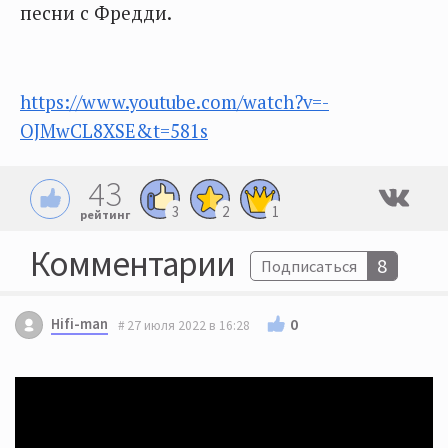
песни с Фредди.
https://www.youtube.com/watch?v=-
OJMwCL8XSE&t=581s
43
3
2
1
рейтинг
Комментарии
8
Подписаться
Hifi-man
0
27 июля 2022 в 16:28