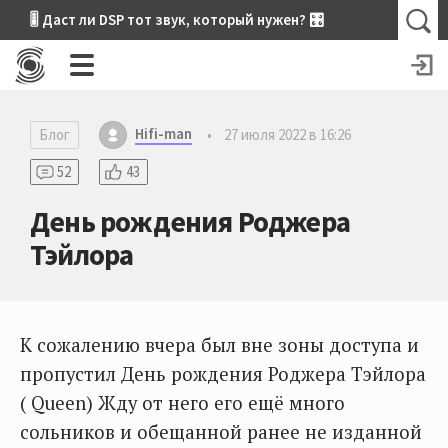
🎚 Даст ли DSP тот звук, который нужен? 🎛
Hifi-man
Блог
•
27 июля 2022 в 16:26
52
43
День рождения Роджера
Тэйлора
К сожалению вчера был вне зоны доступа и
пропустил День рождения Роджера Тэйлора
( Queen) Жду от него его ещё много
сольников и обещанной ранее не изданной