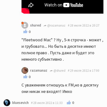
shured
@razamanaz
28 июля 2022 в 20:27
0
"Fleetwood Mac" ? Ну , 5-я строчка - может ,
и грубовато... Но быть в десятке имеют
полное право . Пусть даже и будет это
немного субъективно .
razamanaz
@shured
29 июля 2022 в 17:00
0
С уважением отношусь к FM,но в десятку
они никак не входят! Имхо
0
bluesevich
28 июля 2022 в 11:33