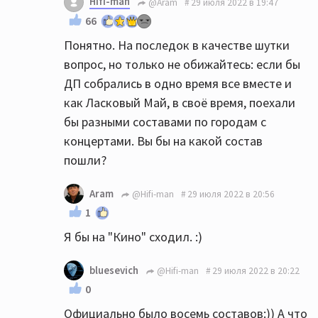
Hifi-man
@Aram
29 июля 2022 в 19:47
66
Понятно. На последок в качестве шутки
вопрос, но только не обижайтесь: если бы
ДП собрались в одно время все вместе и
как Ласковый Май, в своё время, поехали
бы разными составами по городам с
концертами. Вы бы на какой состав
пошли?
Aram
@Hifi-man
29 июля 2022 в 20:56
1
Я бы на "Кино" сходил. :)
bluesevich
@Hifi-man
29 июля 2022 в 20:22
0
Официально было восемь составов:)) А что