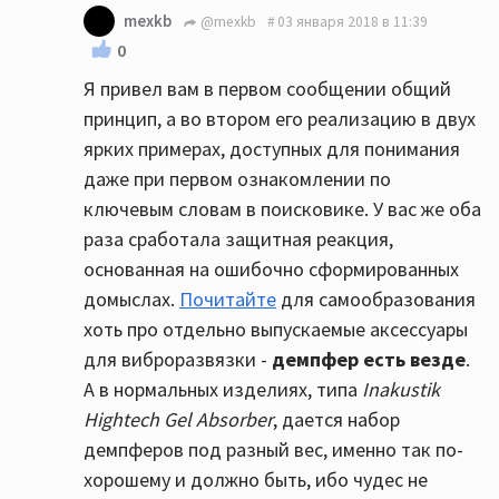
mexkb
@mexkb
03 января 2018 в 11:39
0
Я привел вам в первом сообщении общий
принцип, а во втором его реализацию в двух
ярких примерах, доступных для понимания
даже при первом ознакомлении по
ключевым словам в поисковике. У вас же оба
раза сработала защитная реакция,
основанная на ошибочно сформированных
домыслах.
Почитайте
для самообразования
хоть про отдельно выпускаемые аксессуары
для виброразвязки -
демпфер есть везде
.
А в нормальных изделиях, типа
Inakustik
Hightech Gel Absorber
, дается набор
демпферов под разный вес, именно так по-
хорошему и должно быть, ибо чудес не