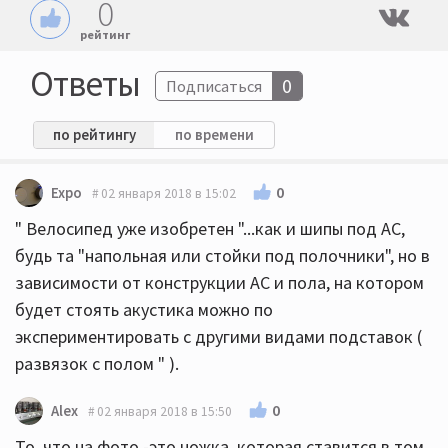
0
рейтинг
Ответы
0
Подписаться
по рейтингу
по времени
0
Expo
02 января 2018 в 15:02
" Велосипед уже изобретен "...как и шипы под АС,
будь та "напольная или стойки под полочники", но в
зависимости от конструкции АС и пола, на котором
будет стоять акустика можно по
экспериментировать с другими видами подставок (
развязок с полом " ).
0
Alex
02 января 2018 в 15:50
То, что на фото -это ножка, которая ставится в том