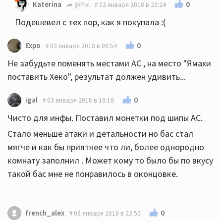
0
Katerina
@Pol
02 января 2018 в 23:24
Подешевел с тех пор, как я покупала :(
0
Expo
03 января 2018 в 08:54
Не забудьте поменять местами АС , на место "Ямахи
поставить Хеко", результат должен удивить...
0
igal
03 января 2018 в 18:18
Чисто для инфы. Поставил монетки под шипы АС.
Стало меньше атаки и детальности но бас стал
мягче и как бы приятнее что ли, более однородно
комнату заполнил . Может кому то было бы по вкусу
такой бас мне не понравилось в оконцовке.
0
french_alex
03 января 2018 в 23:55