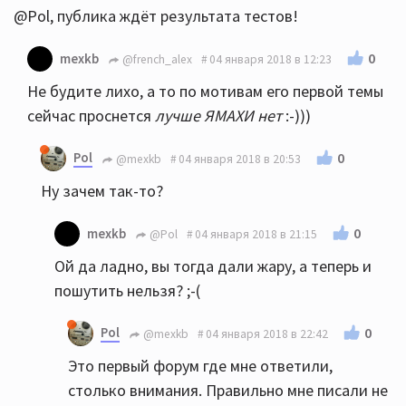
@Pol, публика ждёт результата тестов!
0
mexkb
@french_alex
04 января 2018 в 12:23
Не будите лихо, а то по мотивам его первой темы
сейчас проснется
лучше ЯМАХИ нет
:-)))
Pol
0
@mexkb
04 января 2018 в 20:53
Ну зачем так-то?
0
mexkb
@Pol
04 января 2018 в 21:15
Ой да ладно, вы тогда дали жару, а теперь и
пошутить нельзя? ;-(
Pol
0
@mexkb
04 января 2018 в 22:42
Это первый форум где мне ответили,
столько внимания. Правильно мне писали не