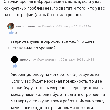
С точки зрения виброразвязки с полом, если у вас
конкретных проблем нет, то хватит и того, что у вас
на фотографии (лишь бы стояло ровно).
wwworonin
@mexkb
02 января 2018 в 17:54
0
Наверное глупый вопрос,но все же.. Что даёт
выставление по уровню?
mexkb
@wwworonin
02 января 2018 в 19:38
0
Уверенную опору на четыре точки, разумеется.
Если у вас будет неровная поверхность, то две
точки будут стоять уверено, а через диагональ
между ними колонка будет прыгать с третьей на
четвертую точку во время работы. Именно так у
меня происходило с резиновыми ножками.