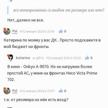
все интегральники со входом от ресивера или нет?
Нет, далеко не все.
Pol
0
02 января 2018 в 23:00
Катерина по моему у вас ДК . Просто подскажите в
мой бюджет на фронты.
0
Katerina
@Pol
02 января 2018 в 23:02
В кино - Onkyo A-9070. Но он нагружен более
простой АС, у меня на фронтах Heco Victa Prime
702.
Pol
0
02 января 2018 в 23:07
т.е. от ресивера на нём есть вход?