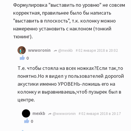
Формулировка "выставить по уровню" не совсем
корректная, правильнее было бы написать
"выставить в плоскость", т.к. колонку можно
намеренно установить с наклоном (тонкий
тюнинг).
wwworonin
@mexkb
02 января 2018 в 20:02
0
Т.е. чтобы стояла на всех ножках?Если так,то
понятно.Но я видел у пользователей дорогой
акустики именно УРОВЕНЬ-ложишь его на
колонку и выравниваешь,чтоб пузырек был в
центре.
mexkb
@wwworonin
02 января 2018 в 20:17
0