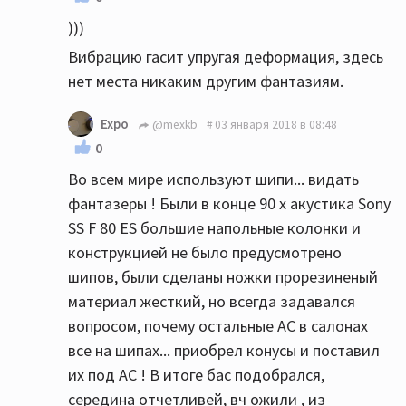
)))
Вибрацию гасит упругая деформация, здесь
нет места никаким другим фантазиям.
Expo
@mexkb
03 января 2018 в 08:48
0
Во всем мире используют шипи... видать
фантазеры ! Были в конце 90 х акустика Sony
SS F 80 ES большие напольные колонки и
конструкцией не было предусмотрено
шипов, были сделаны ножки прорезиненый
материал жесткий, но всегда задавался
вопросом, почему остальные АС в салонах
все на шипах... приобрел конусы и поставил
их под АС ! В итоге бас подобрался,
середина отчетливей, вч ожили , из