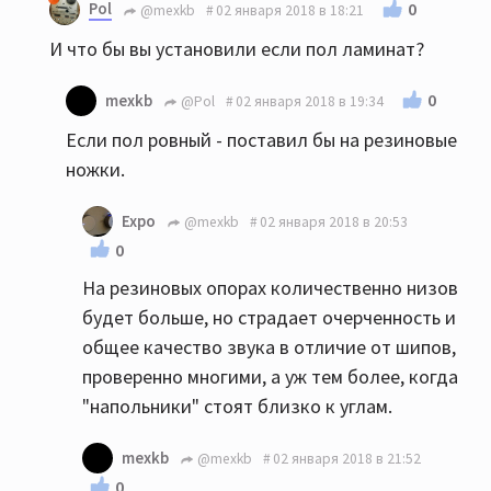
Pol
0
@mexkb
02 января 2018 в 18:21
И что бы вы установили если пол ламинат?
0
mexkb
@Pol
02 января 2018 в 19:34
Если пол ровный - поставил бы на резиновые
ножки.
Expo
@mexkb
02 января 2018 в 20:53
0
На резиновых опорах количественно низов
будет больше, но страдает очерченность и
общее качество звука в отличие от шипов,
проверенно многими, а уж тем более, когда
"напольники" стоят близко к углам.
mexkb
@mexkb
02 января 2018 в 21:52
0