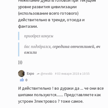
Нежелание думать головой при текущем
уровне развития цивилизации
(использование всего готового)
действительно в тренде, отсюда и
фантазии.
приобрел конусы
бас подобрался,
середина отчетливей, вч
ожили
)))
Expo
@mexkb
03 января 2018 в 10:55
0
И действительно ! во дураки да ... че они все
шипами пользуются....... Представляете как
устроен Электровоз ? тоже самое.