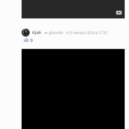
dyak
@mexkb
15 января 2018 в 17:31
0