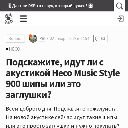
🎚 Даст ли DSP тот звук, который нужен? 🎛
Pol
Вопрос
02 января 2018 в 14:54
63
HECO
Подскажите, идут ли с
акустикой Heco Music Style
900 шипы или это
заглушки?
Всем доброго дня. Подскажите пожалуйста.
На новой акустике сейчас идут такие шипы,
или это просто заглушки и нужно покупать?