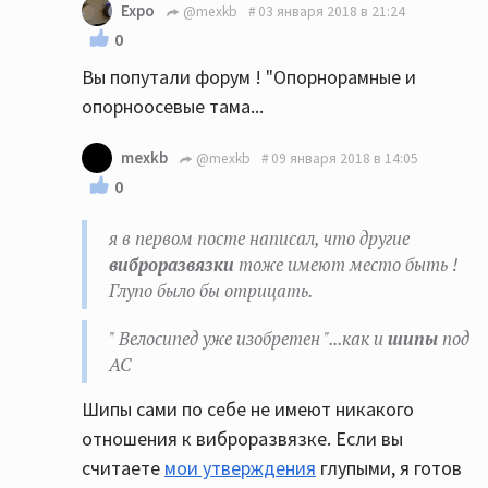
Expo
@mexkb
03 января 2018 в 21:24
0
Вы попутали форум ! "Опорнорамные и
опорноосевые тама...
mexkb
@mexkb
09 января 2018 в 14:05
0
я в первом посте написал
, что другие
виброразвязки
тоже имеют место быть !
Глупо было бы отрицать.
" Велосипед уже изобретен "...как и
шипы
под
АС
Шипы сами по себе не имеют никакого
отношения к виброразвязке. Если вы
считаете
мои утверждения
глупыми, я готов