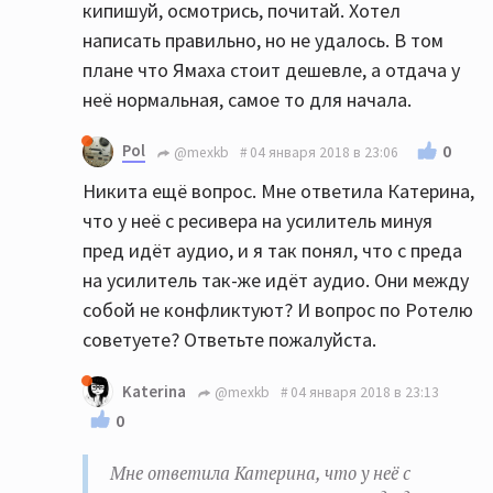
кипишуй, осмотрись, почитай. Хотел
написать правильно, но не удалось. В том
плане что Ямаха стоит дешевле, а отдача у
неё нормальная, самое то для начала.
Pol
0
@mexkb
04 января 2018 в 23:06
Никита ещё вопрос. Мне ответила Катерина,
что у неё с ресивера на усилитель минуя
пред идёт аудио, и я так понял, что с преда
на усилитель так-же идёт аудио. Они между
собой не конфликтуют? И вопрос по Ротелю
советуете? Ответьте пожалуйста.
Katerina
@mexkb
04 января 2018 в 23:13
0
Мне ответила Катерина, что у неё с