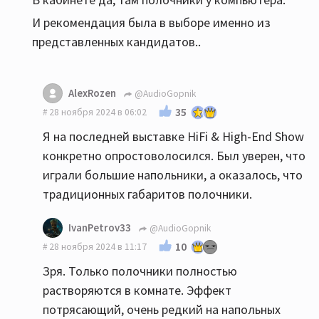
И рекомендация была в выборе именно из
представленных кандидатов..
AlexRozen
@AudioGopnik
35
28 ноября 2024 в 06:02
Я на последней выставке HiFi & High-End Show
конкретно опростоволосился. Был уверен, что
играли большие напольники, а оказалось, что
традиционных габаритов полочники.
IvanPetrov33
@AudioGopnik
10
28 ноября 2024 в 11:17
Зря. Только полочники полностью
растворяются в комнате. Эффект
потрясающий, очень редкий на напольных