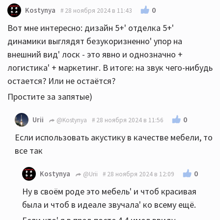
И я о том же
0
Kostynya
28 ноября 2024 в 11:43
Вот мне интересно: дизайн 5+' отделка 5+'
динамики выглядят безукоризненно' упор на
внешний вид' лоск - это явно и однозначно +
логистика' + маркетинг. В итоге: на звук чего-нибудь
остается? Или не остаётся?
Простите за запятые)
0
Urii
@Kostynya
28 ноября 2024 в 11:56
Если использовать акустику в качестве мебели, то
все так
0
Kostynya
@Urii
28 ноября 2024 в 12:09
Ну в своём роде это мебель' и чтоб красивая
была и чтоб в идеале звучала' ко всему ещё.