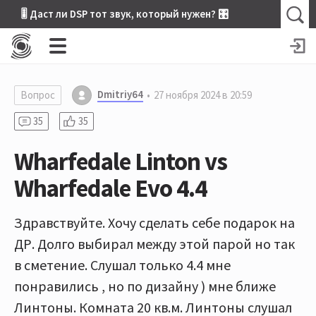
🎚 Даст ли DSP тот звук, который нужен? 🎛
Dmitriy64
Вопрос
27 ноября 2024 в 20:59
35
35
Wharfedale Linton vs
Wharfedale Evo 4.4
Здравствуйте. Хочу сделать себе подарок на
ДР. Долго выбирал между этой парой но так
в сметение. Слушал только 4.4 мне
понравились , но по дизайну ) мне ближе
Линтоны. Комната 20 кв.м. Линтоны слушал