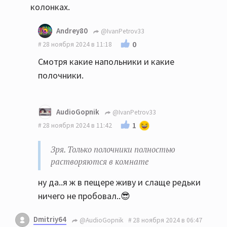
колонках.
Andrey80
@IvanPetrov33
0
28 ноября 2024 в 11:18
Смотря какие напольники и какие
полочники.
AudioGopnik
@IvanPetrov33
1
28 ноября 2024 в 11:42
Зря. Только полочники полностью
растворяются в комнате
ну да..я ж в пещере живу и слаще редьки
ничего не пробовал..😎
Dmitriy64
@AudioGopnik
28 ноября 2024 в 06:47