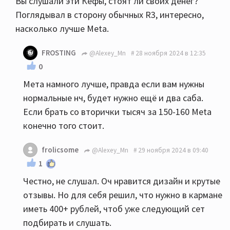
Вы слушали эти Кефы, стоят ли своих денег?
Поглядывал в сторону обычных R3, интересно,
насколько лучше Meta.
FROSTING
@Alexey_Mn
28 ноября 2024 в 12:35
0
Мета намного лучше, правда если вам нужны
нормальные нч, будет нужно ещё и два саба.
Если брать со вторички тысяч за 150-160 Meta
конечно того стоит.
frolicsome
@Alexey_Mn
29 ноября 2024 в 09:40
1
Честно, не слушал. Оч нравится дизайн и крутые
отзывы. Но для себя решил, что нужно в кармане
иметь 400+ рублей, чтоб уже следующий сет
подбирать и слушать.