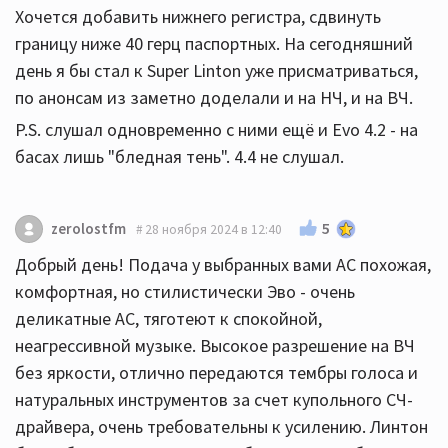
Хочется добавить нижнего регистра, сдвинуть
границу ниже 40 герц паспортных. На сегодняшний
день я бы стал к Super Linton уже присматриваться,
по анонсам из заметно доделали и на НЧ, и на ВЧ.
P.S. слушал одновременно с ними ещё и Evo 4.2 - на
басах лишь "бледная тень". 4.4 не слушал.
5
zerolostfm
28 ноября 2024 в 12:40
Добрый день! Подача у выбранных вами АС похожая,
комфортная, но стилистически Эво - очень
деликатные АС, тяготеют к спокойной,
неагрессивной музыке. Высокое разрешение на ВЧ
без яркости, отлично передаются тембры голоса и
натуральных инструментов за счет купольного СЧ-
драйвера, очень требовательны к усилению. Линтон