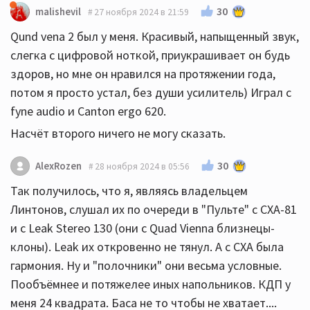
30
malishevil
27 ноября 2024 в 21:59
Qund vena 2 был у меня. Красивый, напыщенный звук,
слегка с цифровой ноткой, приукрашивает он будь
здоров, но мне он нравился на протяжении года,
потом я просто устал, без души усилитель) Играл с
fyne audio и Canton ergo 620.
Насчёт второго ничего не могу сказать.
30
AlexRozen
28 ноября 2024 в 05:56
Так получилось, что я, являясь владельцем
Линтонов, слушал их по очереди в "Пульте" с CXA-81
и с Leak Stereo 130 (они с Quad Vienna близнецы-
клоны). Leak их откровенно не тянул. А с CXA была
гармония. Ну и "полочники" они весьма условные.
Пообъёмнее и потяжелее иных напольников. КДП у
меня 24 квадрата. Баса не то чтобы не хватает....