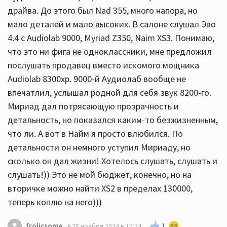
драйва. До этого был Nad 355, много напора, но
мало деталей и мало высоких. В салоне слушал Эво
4.4 с Audiolab 9000, Myriad Z350, Naim XS3. Понимаю,
что это ни фига не одноклассники, мне предложил
послушать продавец вместо искомого мощника
Audiolab 8300xp. 9000-й Аудиолаб вообще не
впечатлил, услышал родной для себя звук 8200-го.
Мириад дал потрясающую прозрачность и
детальность, но показался каким-то безжизненным,
что ли. А вот в Найм я просто влюбился. По
детальности он немного уступил Мириаду, но
сколько он дал жизни! Хотелось слушать, слушать и
слушать!)) Это не мой бюджет, конечно, но на
вторичке можно найти XS2 в пределах 130000,
теперь коплю на него)))
1
frolicsome
28 ноября 2024 в 10:24