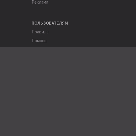
Реклама
ПОЛЬЗОВАТЕЛЯМ
Правила
Помощь
Соглашение
Конфиденциальность
ПОЛЕЗНОЕ
Пользователи
Хэштеги
Города
Компании
АРХИВЫ