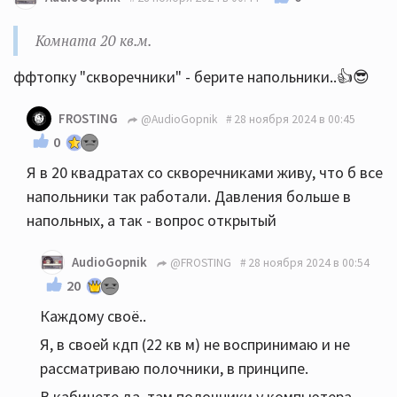
Комната 20 кв.м.
ффтопку "скворечники" - берите напольники..👍😎
FROSTING
@AudioGopnik
28 ноября 2024 в 00:45
0
Я в 20 квадратах со скворечниками живу, что б все
напольники так работали. Давления больше в
напольных, а так - вопрос открытый
AudioGopnik
@FROSTING
28 ноября 2024 в 00:54
20
Каждому своё..
Я, в своей кдп (22 кв м) не воспринимаю и не
рассматриваю полочники, в принципе.
В кабинете да, там полочники у компьютера.