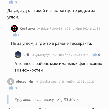
0
Да уж, зуд он такой и счастье где то рядом за
углом.
Kostynya
@IvanPetrov33
28 ноября 2024 в 11:34
0
Не за углом, а где-то в районе тессеракта.
0
Urii
@Kostynya
28 ноября 2024 в 11:55
А точнее в районе максимальных финансовых
возможностей
Alexey_Mn
@frolicsome
28 ноября 2024 в 12:20
0
Буду копить на связку с Kef R3 Meta.