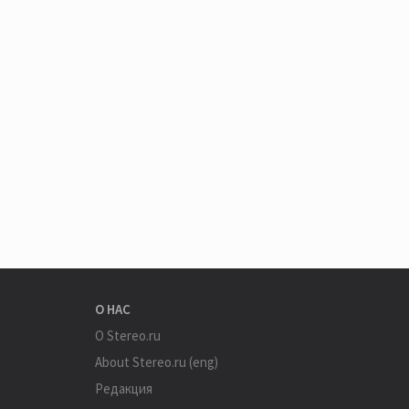
О НАС
О Stereo.ru
About Stereo.ru (eng)
Редакция