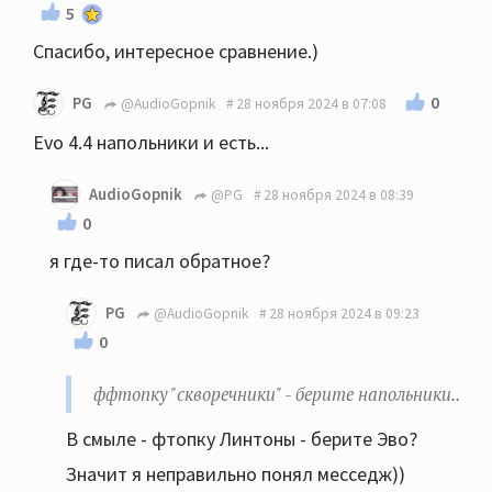
5
Спасибо, интересное сравнение.)
0
PG
@AudioGopnik
28 ноября 2024 в 07:08
Evo 4.4 напольники и есть...
AudioGopnik
@PG
28 ноября 2024 в 08:39
0
я где-то писал обратное?
PG
@AudioGopnik
28 ноября 2024 в 09:23
0
ффтопку "скворечники" - берите напольники..
В смыле - фтопку Линтоны - берите Эво?
Значит я неправильно понял месседж))