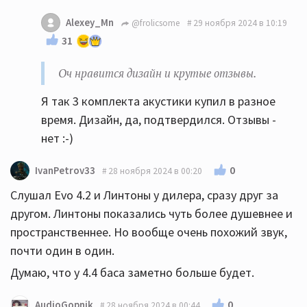
Alexey_Mn
@frolicsome
29 ноября 2024 в 10:19
31
Оч нравится дизайн и крутые отзывы.
Я так 3 комплекта акустики купил в разное
время. Дизайн, да, подтвердился. Отзывы -
нет :-)
0
IvanPetrov33
28 ноября 2024 в 00:20
Слушал Evo 4.2 и Линтоны у дилера, сразу друг за
другом. Линтоны показались чуть более душевнее и
пространственнее. Но вообще очень похожий звук,
почти один в один.
Думаю, что у 4.4 баса заметно больше будет.
0
AudioGopnik
28 ноября 2024 в 00:44