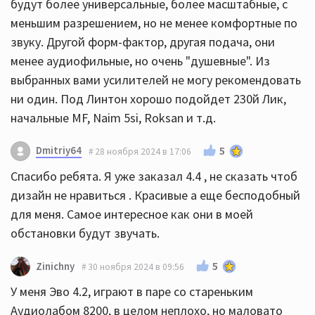
будут более универсальные, более масштабные, с
меньшим разрешением, но не менее комфортные по
звуку. Другой форм-фактор, другая подача, они
менее аудиофильные, но очень "душевные". Из
выбранных вами усилителей не могу рекомендовать
ни один. Под Линтон хорошо подойдет 230й Лик,
начальные MF, Naim 5si, Roksan и т.д.
Dmitriy64
5
28 ноября 2024 в 17:06
Спасибо ребята. Я уже заказал 4.4 , не сказать чтоб
дизайн не нравиться . Красивые а еще бесподобный
для меня. Самое интересное как они в моей
обстановки будут звучать.
5
Zinichny
30 ноября 2024 в 09:56
У меня Эво 4.2, играют в паре со стареньким
Аудиолабом 8200, в целом неплохо, но маловато