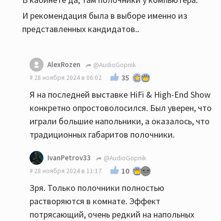
И рекомендация была в выборе именно из
представленных кандидатов..
AlexRozen
@AudioGopnik
35
28 ноября 2024 в 06:02
Я на последней выставке HiFi & High-End Show
конкретно опростоволосился. Был уверен, что
играли большие напольники, а оказалось, что
традиционных габаритов полочники.
IvanPetrov33
@AudioGopnik
10
28 ноября 2024 в 11:17
Зря. Только полочники полностью
растворяются в комнате. Эффект
потрясающий, очень редкий на напольных