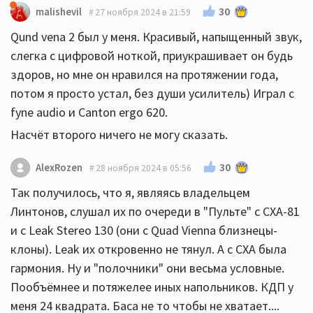
30
malishevil
27 ноября 2024 в 21:59
Qund vena 2 был у меня. Красивый, напыщенный звук,
слегка с цифровой ноткой, приукрашивает он будь
здоров, но мне он нравился на протяжении года,
потом я просто устал, без души усилитель) Играл с
fyne audio и Canton ergo 620.
Насчёт второго ничего не могу сказать.
30
AlexRozen
28 ноября 2024 в 05:56
Так получилось, что я, являясь владельцем
Линтонов, слушал их по очереди в "Пульте" с CXA-81
и с Leak Stereo 130 (они с Quad Vienna близнецы-
клоны). Leak их откровенно не тянул. А с CXA была
гармония. Ну и "полочники" они весьма условные.
Пообъёмнее и потяжелее иных напольников. КДП у
меня 24 квадрата. Баса не то чтобы не хватает....