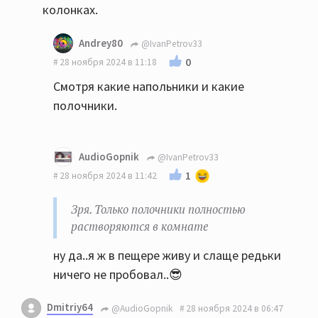
колонках.
Andrey80
@IvanPetrov33
0
28 ноября 2024 в 11:18
Смотря какие напольники и какие
полочники.
AudioGopnik
@IvanPetrov33
1
28 ноября 2024 в 11:42
Зря. Только полочники полностью
растворяются в комнате
ну да..я ж в пещере живу и слаще редьки
ничего не пробовал..😎
Dmitriy64
@AudioGopnik
28 ноября 2024 в 06:47