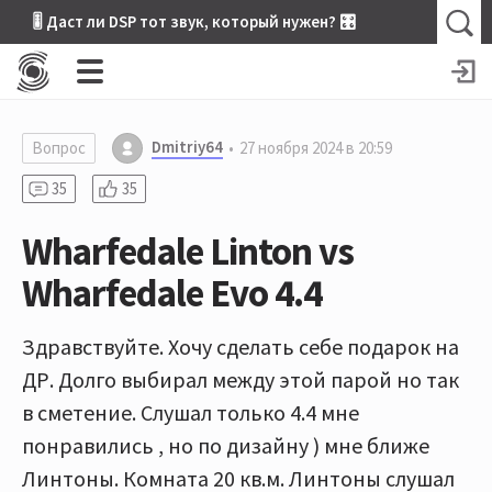
🎚 Даст ли DSP тот звук, который нужен? 🎛
Dmitriy64
Вопрос
27 ноября 2024 в 20:59
35
35
Wharfedale Linton vs
Wharfedale Evo 4.4
Здравствуйте. Хочу сделать себе подарок на
ДР. Долго выбирал между этой парой но так
в сметение. Слушал только 4.4 мне
понравились , но по дизайну ) мне ближе
Линтоны. Комната 20 кв.м. Линтоны слушал