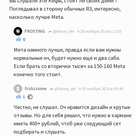
Вы слушали эти Кефы, стоят ли своих денег?
Поглядывал в сторону обычных R3, интересно,
насколько лучше Meta.
FROSTING
@Alexey_Mn
28 ноября 2024 в 12:35
0
Мета намного лучше, правда если вам нужны
нормальные нч, будет нужно ещё и два саба.
Если брать со вторички тысяч за 150-160 Meta
конечно того стоит.
frolicsome
@Alexey_Mn
29 ноября 2024 в 09:40
1
Честно, не слушал. Оч нравится дизайн и крутые
отзывы. Но для себя решил, что нужно в кармане
иметь 400+ рублей, чтоб уже следующий сет
подбирать и слушать.