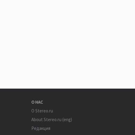
О НАС
О Stereo.ru
About Stereo.ru (eng)
Редакция