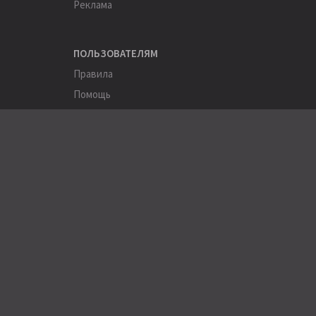
Реклама
ПОЛЬЗОВАТЕЛЯМ
Правила
Помощь
Соглашение
Конфиденциальность
ПОЛЕЗНОЕ
Пользователи
Хэштеги
Города
Компании
АРХИВЫ