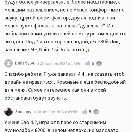
будут более универсальные, более масштабные, с
меньшим разрешением, но не менее комфортные по
звуку. Другой форм-фактор, другая подача, они
менее аудиофильные, но очень "душевные". Из
выбранных вами усилителей не могу рекомендовать
ни один. Под Линтон хорошо подойдет 230й Лик,
начальные MF, Naim 5si, Roksan и т.д.
Dmitriy64
5
28 ноября 2024 в 17:06
Спасибо ребята. Я уже заказал 4.4 , не сказать чтоб
дизайн не нравиться . Красивые а еще бесподобный
для меня. Самое интересное как они в моей
обстановки будут звучать.
5
Zinichny
30 ноября 2024 в 09:56
У меня Эво 4.2, играют в паре со стареньким
Аудиолабом 8200, в целом неплохо, но маловато