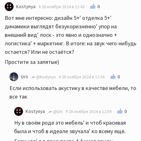
И я о том же
0
Kostynya
28 ноября 2024 в 11:43
Вот мне интересно: дизайн 5+' отделка 5+'
динамики выглядят безукоризненно' упор на
внешний вид' лоск - это явно и однозначно +
логистика' + маркетинг. В итоге: на звук чего-нибудь
остается? Или не остаётся?
Простите за запятые)
0
Urii
@Kostynya
28 ноября 2024 в 11:56
Если использовать акустику в качестве мебели, то
все так
0
Kostynya
@Urii
28 ноября 2024 в 12:09
Ну в своём роде это мебель' и чтоб красивая
была и чтоб в идеале звучала' ко всему ещё.