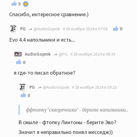
5
Спасибо, интересное сравнение.)
0
PG
@AudioGopnik
28 ноября 2024 в 07:08
Evo 4.4 напольники и есть...
AudioGopnik
@PG
28 ноября 2024 в 08:39
0
я где-то писал обратное?
PG
@AudioGopnik
28 ноября 2024 в 09:23
0
ффтопку "скворечники" - берите напольники..
В смыле - фтопку Линтоны - берите Эво?
Значит я неправильно понял месседж))