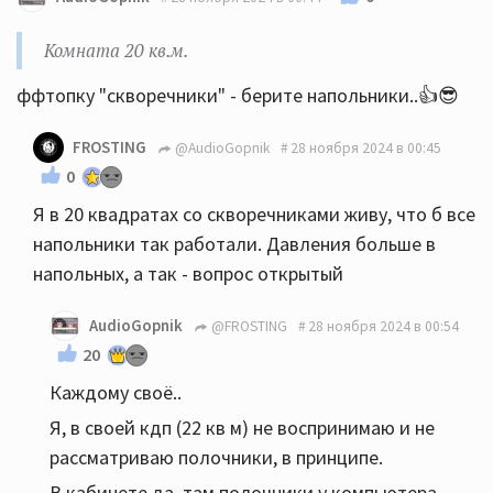
Комната 20 кв.м.
ффтопку "скворечники" - берите напольники..👍😎
FROSTING
@AudioGopnik
28 ноября 2024 в 00:45
0
Я в 20 квадратах со скворечниками живу, что б все
напольники так работали. Давления больше в
напольных, а так - вопрос открытый
AudioGopnik
@FROSTING
28 ноября 2024 в 00:54
20
Каждому своё..
Я, в своей кдп (22 кв м) не воспринимаю и не
рассматриваю полочники, в принципе.
В кабинете да, там полочники у компьютера.