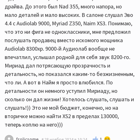
драйва. До этого был Nad 355, много напора, но
мало деталей и мало высоких. В салоне слушал Эво
4.4 с Audiolab 9000, Myriad Z350, Naim XS3. Понимаю,
что это ни фига не одноклассники, мне предложил
послушать продавец вместо искомого мощника
Audiolab 8300xp. 9000-й Аудиолаб вообще не
впечатлил, услышал родной для себя звук 8200-го.
Мириад дал потрясающую прозрачность и
детальность, но показался каким-то безжизненным,
что ли. А вот в Найм я просто влюбился. По
детальности он немного уступил Мириаду, но
сколько он дал жизни! Хотелось слушать, слушать и
слушать!)) Это не мой бюджет, конечно, но на
вторичке можно найти XS2 в пределах 130000,
теперь коплю на него)))
1
frolicsome
28 ноября 2024 в 10:24