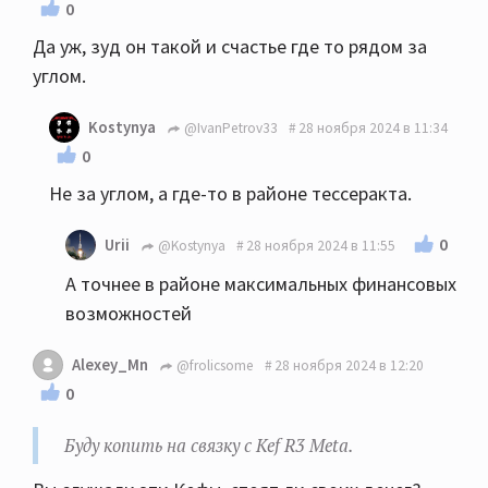
0
Да уж, зуд он такой и счастье где то рядом за
углом.
Kostynya
@IvanPetrov33
28 ноября 2024 в 11:34
0
Не за углом, а где-то в районе тессеракта.
0
Urii
@Kostynya
28 ноября 2024 в 11:55
А точнее в районе максимальных финансовых
возможностей
Alexey_Mn
@frolicsome
28 ноября 2024 в 12:20
0
Буду копить на связку с Kef R3 Meta.