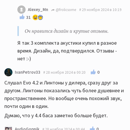
Alexey_Mn
@frolicsome
29 ноября 2024 в 10:19
31
Оч нравится дизайн и крутые отзывы.
Я так 3 комплекта акустики купил в разное
время. Дизайн, да, подтвердился. Отзывы -
нет :-)
0
IvanPetrov33
28 ноября 2024 в 00:20
Слушал Evo 4.2 и Линтоны у дилера, сразу друг за
другом. Линтоны показались чуть более душевнее и
пространственнее. Но вообще очень похожий звук,
почти один в один.
Думаю, что у 4.4 баса заметно больше будет.
0
AudioGopnik
28 ноября 2024 в 00:44