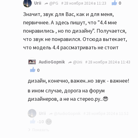
0
Urii
@PG
28 ноября 2024 в 11:23
Значит, звук для Вас, как и для меня,
первичнее. А здесь пишут, что "4.4 мне
понравились , но по дизайну". Получается,
что звук не понравился. Отсюда вытекает,
что модель 4.4 рассматривать не стоит
AudioGopnik
@Urii
28 ноября 2024 в 11:43
0
дизайн, конечно, важен..но звук - важнее!
в ином случае, дорога на форум
дизайнеров, а не на стерео.ру..😎
Urii
@AudioGopnik
28 ноября 2024 в 11:52
-10