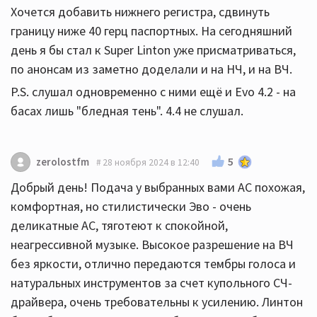
Хочется добавить нижнего регистра, сдвинуть
границу ниже 40 герц паспортных. На сегодняшний
день я бы стал к Super Linton уже присматриваться,
по анонсам из заметно доделали и на НЧ, и на ВЧ.
P.S. слушал одновременно с ними ещё и Evo 4.2 - на
басах лишь "бледная тень". 4.4 не слушал.
5
zerolostfm
28 ноября 2024 в 12:40
Добрый день! Подача у выбранных вами АС похожая,
комфортная, но стилистически Эво - очень
деликатные АС, тяготеют к спокойной,
неагрессивной музыке. Высокое разрешение на ВЧ
без яркости, отлично передаются тембры голоса и
натуральных инструментов за счет купольного СЧ-
драйвера, очень требовательны к усилению. Линтон