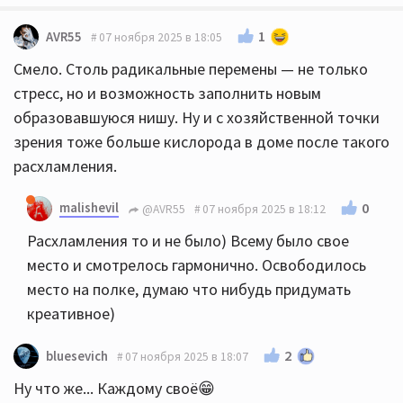
1
AVR55
07 ноября 2025 в 18:05
Смело. Столь радикальные перемены — не только
стресс, но и возможность заполнить новым
образовавшуюся нишу. Ну и с хозяйственной точки
зрения тоже больше кислорода в доме после такого
расхламления.
malishevil
0
@AVR55
07 ноября 2025 в 18:12
Расхламления то и не было) Всему было свое
место и смотрелось гармонично. Освободилось
место на полке, думаю что нибудь придумать
креативное)
2
bluesevich
07 ноября 2025 в 18:07
Ну что же... Каждому своё😁