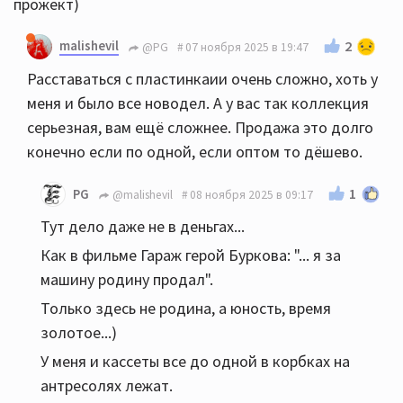
прожект)
malishevil
2
@PG
07 ноября 2025 в 19:47
Расставаться с пластинкаии очень сложно, хоть у
меня и было все новодел. А у вас так коллекция
серьезная, вам ещё сложнее. Продажа это долго
конечно если по одной, если оптом то дёшево.
1
PG
@malishevil
08 ноября 2025 в 09:17
Тут дело даже не в деньгах...
Как в фильме Гараж герой Буркова: "... я за
машину родину продал".
Только здесь не родина, а юность, время
золотое...)
У меня и кассеты все до одной в корбках на
антресолях лежат.