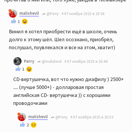
malishevil
@Perry
07 ноября 2025 в 20:36
1
Винил я хотел приобрести ещё в школе, очень
долго к этому шёл. Шел осознано, приобрёл,
послушал, поувлекался и все на этом, хватит)
Perry
@malishevil
07 ноября 2025 в 20:44
1
CD-вертушечка, вот что нужно диафилу ) 2500+
.... (лучше 5000+) - долларовая простая
английская CD- вертушечка )) с хорошими
проводочками
malishevil
@Perry
07 ноября 2025 в 20:53
2