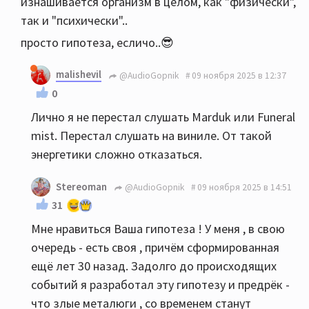
изнашивается организм в целом, как "физически",
так и "психически"..
просто гипотеза, есличо..😎
malishevil
@AudioGopnik
09 ноября 2025 в 12:37
0
Лично я не перестал слушать Marduk или Funeral
mist. Перестал слушать на виниле. От такой
энергетики сложно отказаться.
Stereoman
@AudioGopnik
09 ноября 2025 в 14:51
31
Мне нравиться Ваша гипотеза ! У меня , в свою
очередь - есть своя , причём сформированная
ещё лет 30 назад. Задолго до происходящих
событий я разработал эту гипотезу и предрёк -
что злые металюги , со временем станут