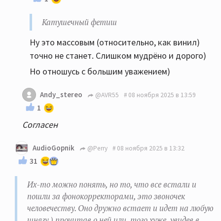
Катушечный фетиш
Ну это массовым (относительно, как винил)
точно не станет. Слишком мудрёно и дорого)
Но отношусь с большим уважением)
Andy_stereo
@AVR55
08 ноября 2025 в 13:59
1
Согласен
AudioGopnik
@Perry
08 ноября 2025 в 13:32
31
Их-то можно понять, но то, что все встали и
пошли за фонокорректорами, это звоночек
человечеству. Оно дружно встает и идет на любую
шнягу ) прочитав о ней или, того хуже, увидев в