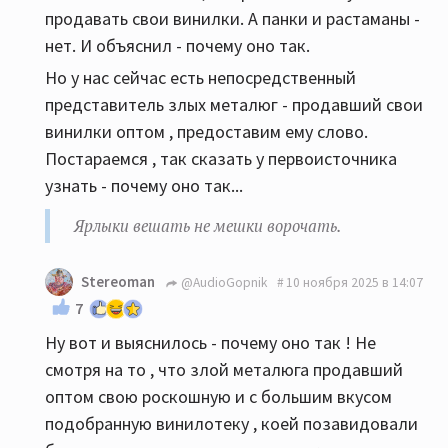
продавать свои винилки. А панки и растаманы -
нет. И объяснил - почему оно так.
Но у нас сейчас есть непосредственный
представитель злых металюг - продавший свои
винилки оптом , предоставим ему слово.
Постараемся , так сказать у первоисточника
узнать - почему оно так...
Ярлыки вешать не мешки ворочать.
Stereoman
@AudioGopnik
10 ноября 2025 в 14:07
7
Ну вот и выяснилось - почему оно так ! Не
смотря на то , что злой металюга продавший
оптом свою роскошную и с большим вкусом
подобранную винилотеку , коей позавидовали