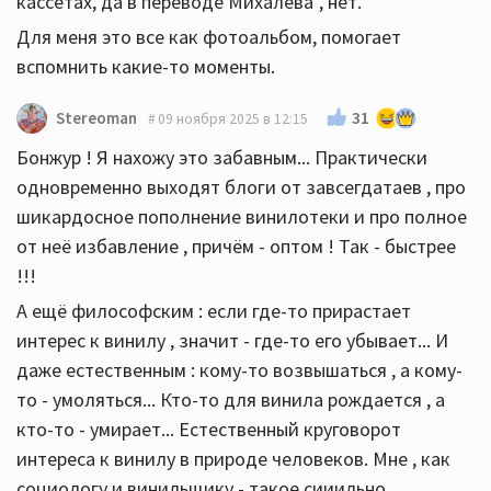
кассетах, да в переводе Михалева", нет.
Для меня это все как фотоальбом, помогает
вспомнить какие-то моменты.
31
Stereoman
09 ноября 2025 в 12:15
Бонжур ! Я нахожу это забавным... Практически
одновременно выходят блоги от завсегдатаев , про
шикардосное пополнение винилотеки и про полное
от неё избавление , причём - оптом ! Так - быстрее
!!!
А ещё философским : если где-то прирастает
интерес к винилу , значит - где-то его убывает... И
даже естественным : кому-то возвышаться , а кому-
то - умоляться... Кто-то для винила рождается , а
кто-то - умирает... Естественный круговорот
интереса к винилу в природе человеков. Мне , как
социологу и винильщику - такое сииильно