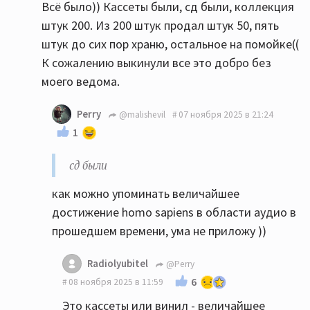
Всё было)) Кассеты были, сд были, коллекция
штук 200. Из 200 штук продал штук 50, пять
штук до сих пор храню, остальное на помойке((
К сожалению выкинули все это добро без
моего ведома.
Perry
@malishevil
07 ноября 2025 в 21:24
1
сд были
как можно упоминать величайшее
достижение homo sapiens в области аудио в
прошедшем времени, ума не приложу ))
Radiolyubitel
@Perry
6
08 ноября 2025 в 11:59
Это кассеты или винил - величайшее