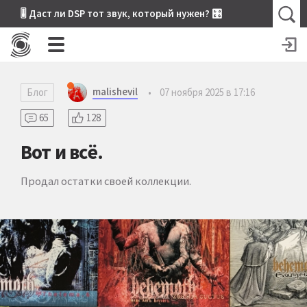
🎚 Даст ли DSP тот звук, который нужен? 🎛
malishevil
Блог
•
07 ноября 2025 в 17:16
65
128
Вот и всё.
Продал остатки своей коллекции.