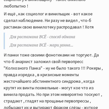
любопытно !
И ещё , как социолог и винильщик - вот какое
сделал наблюдение. Ни разу не видел , что-б
растаман свою винилотеку распродавал ! Хотя
Для растамана ВСЁ - способ обмана
Для растамана ВСЁ - мари.уанна...
И панки тоже своими фонотеками не торгуют. Да
что-б анархист заложил свой первопресс
"Колхозного Панка" - ну не было такого !!! Рокеры ,
правда изредка , в кризисные моменты
жесточайшего абстинентного синдрома , когда
крутят их винты похмельные - могут кое что из
винила продать. Но при этом невероятно тоскуют ,
страдают , гладят на прощанье первопрессы ,
лобызают их и вытирают фраком слёзы - жуткое