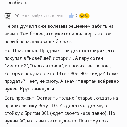
любила.
2
PG
07 ноября 2025 в 19:01
Не раз думал тоже волевым решением забить на
винил. Тем более, что уже года два вертак стоит
новый нераспакованный даже.
Но. Пластинки. Продам я три десятка фирмы, что
покупал в "новейшей истории". А пару сотен
"мелодий", "балкантонов", и прочих "антропов",
которые покупал лет с 13ти - 80е, 90е - куда? Тоже
продать? Неет, не смогу. А значит вертак всё равно
нужен. Круг замкнулся.
Есть прожект. Оставить только "старьё", отдать на
профилактику Вегу 110. И сделать отдельную
стойку с Бригом 001 (ждёт своего часа давно). Но
нужны АС, и ставить это куда-то. Поэтому пока