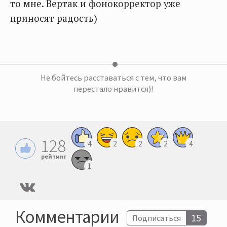
то мне. Вертак и фонокорректор уже
приносят радость)
Не бойтесь расставаться с тем, что вам
перестало нравится)!
128
4
2
2
2
4
рейтинг
1
Комментарии
15
Подписаться