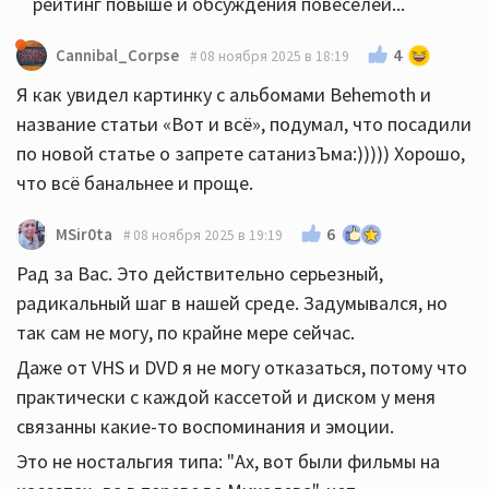
рейтинг повыше и обсуждения повеселей...
4
Cannibal_Corpse
08 ноября 2025 в 18:19
Я как увидел картинку с альбомами Behemoth и
название статьи «Вот и всё», подумал, что посадили
по новой статье о запрете сатанизЪма:))))) Хорошо,
что всё банальнее и проще.
6
MSir0ta
08 ноября 2025 в 19:19
Рад за Вас. Это действительно серьезный,
радикальный шаг в нашей среде. Задумывался, но
так сам не могу, по крайне мере сейчас.
Даже от VHS и DVD я не могу отказаться, потому что
практически с каждой кассетой и диском у меня
связанны какие-то воспоминания и эмоции.
Это не ностальгия типа: "Ах, вот были фильмы на