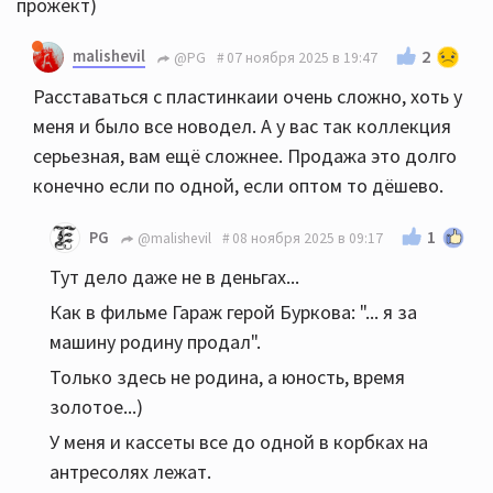
прожект)
malishevil
2
@PG
07 ноября 2025 в 19:47
Расставаться с пластинкаии очень сложно, хоть у
меня и было все новодел. А у вас так коллекция
серьезная, вам ещё сложнее. Продажа это долго
конечно если по одной, если оптом то дёшево.
1
PG
@malishevil
08 ноября 2025 в 09:17
Тут дело даже не в деньгах...
Как в фильме Гараж герой Буркова: "... я за
машину родину продал".
Только здесь не родина, а юность, время
золотое...)
У меня и кассеты все до одной в корбках на
антресолях лежат.