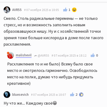
1
AVR55
07 ноября 2025 в 18:05
Смело. Столь радикальные перемены — не только
стресс, но и возможность заполнить новым
образовавшуюся нишу. Ну и с хозяйственной точки
зрения тоже больше кислорода в доме после такого
расхламления.
malishevil
0
@AVR55
07 ноября 2025 в 18:12
Расхламления то и не было) Всему было свое
место и смотрелось гармонично. Освободилось
место на полке, думаю что нибудь придумать
креативное)
2
bluesevich
07 ноября 2025 в 18:07
Ну что же... Каждому своё😁