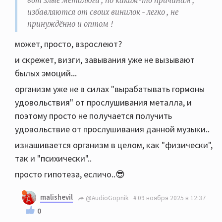
вот злые металюги , по каким-то причинам ,
избавляются от своих винилок - легко , не
принуждённо и оптом !
может, просто, взрослеют?
и скрежет, визги, завывания уже не вызывают
былых эмоций...
организм уже не в силах "вырабатывать гормоны
удовольствия" от прослушивания металла, и
поэтому просто не получается получить
удовольствие от прослушивания данной музыки..
изнашивается организм в целом, как "физически",
так и "психически"..
просто гипотеза, есличо..😎
malishevil
@AudioGopnik
09 ноября 2025 в 12:37
0