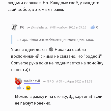
людьми сложнее. Но. Каждому своё, у каждого
свой выбор, в этом вы правы.
0
PG
@malishevil
08 ноября 2025 в 09:26
не хранить же любимые рваные кроссовки
У меня одни лежат 😅 Никаких особых
воспоминаний с ними не связано. Но "родной"
Converse рука пока не поднимается на помойку
отнести))
malishevil
@PG
08 ноября 2025 в 12:33
2
Можно в рамку и на стенку, 3д картина) Если
не пахнут конечно.