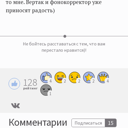
то мне. Вертак и фонокорректор уже
приносят радость)
Не бойтесь расставаться с тем, что вам
перестало нравится)!
128
4
2
2
2
4
рейтинг
1
Комментарии
15
Подписаться