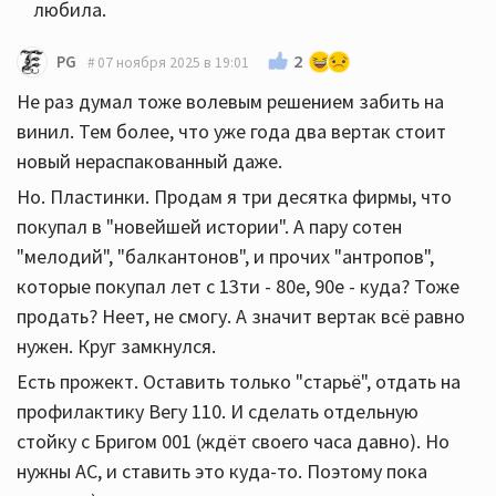
любила.
2
PG
07 ноября 2025 в 19:01
Не раз думал тоже волевым решением забить на
винил. Тем более, что уже года два вертак стоит
новый нераспакованный даже.
Но. Пластинки. Продам я три десятка фирмы, что
покупал в "новейшей истории". А пару сотен
"мелодий", "балкантонов", и прочих "антропов",
которые покупал лет с 13ти - 80е, 90е - куда? Тоже
продать? Неет, не смогу. А значит вертак всё равно
нужен. Круг замкнулся.
Есть прожект. Оставить только "старьё", отдать на
профилактику Вегу 110. И сделать отдельную
стойку с Бригом 001 (ждёт своего часа давно). Но
нужны АС, и ставить это куда-то. Поэтому пока