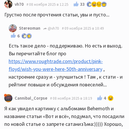
33
vh70
08 ноября 2025 в 12:25
Грустно после прочтения статьи, увы и пусто...
Stereoman
@vh70
09 ноября 2025 в 10:49
6
Есть такое дело - поддерживаю. Но есть и выход.
Вы перечитайте блог про
https://www.roughtrade.com/product/pink-
floyd/wish-you-were-here-50th-anniversary
,
настроение сразу и - улучшиться ! Там , к стати - и
рейтинг повыше и обсуждения повеселей...
4
Cannibal_Corpse
08 ноября 2025 в 18:19
Я как увидел картинку с альбомами Behemoth и
название статьи «Вот и всё», подумал, что посадили
по новой статье о запрете сатанизЪма:))))) Хорошо,