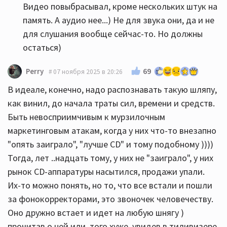
Видео повыбрасывал, кроме нескольких штук на
память. А аудио нее...) Не для звука они, да и не
для слушания вообще сейчас-то. Но должны
остаться)
69
Perry
07 ноября 2025 в 20:26
В идеале, конечно, надо распознавать такую шляпу,
как винил, до начала траты сил, времени и средств.
Быть невосприимчивым к мурзилочным
маркетинговым атакам, когда у них что-то внезапно
"опять заиграло", "лучше CD" и тому подобному ))))
Тогда, лет ..надцать тому, у них не "заиграло", у них
рынок CD-аппаратуры насытился, продажи упали.
Их-то можно понять, но то, что все встали и пошли
за фонокорректорами, это звоночек человечеству.
Оно дружно встает и идет на любую шнягу )
прочитав о ней или, того хуже, увидев в тиливизере