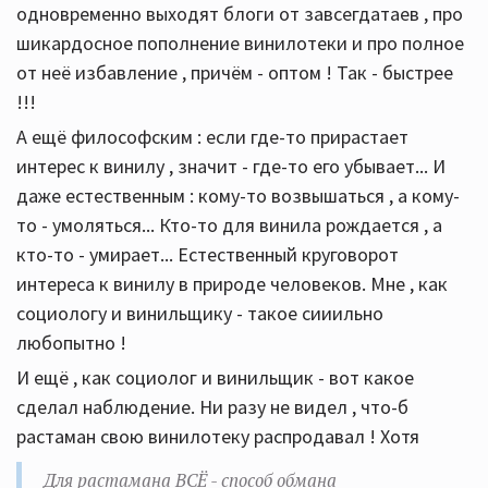
одновременно выходят блоги от завсегдатаев , про
шикардосное пополнение винилотеки и про полное
от неё избавление , причём - оптом ! Так - быстрее
!!!
А ещё философским : если где-то прирастает
интерес к винилу , значит - где-то его убывает... И
даже естественным : кому-то возвышаться , а кому-
то - умоляться... Кто-то для винила рождается , а
кто-то - умирает... Естественный круговорот
интереса к винилу в природе человеков. Мне , как
социологу и винильщику - такое сииильно
любопытно !
И ещё , как социолог и винильщик - вот какое
сделал наблюдение. Ни разу не видел , что-б
растаман свою винилотеку распродавал ! Хотя
Для растамана ВСЁ - способ обмана