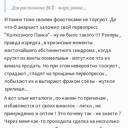
Для растамана ВСЁ - мари.уанна...
И панки тоже своими фонотеками не торгуют. Да
что-б анархист заложил свой первопресс
"Колхозного Панка" - ну не было такого !!! Рокеры ,
правда изредка , в кризисные моменты
жесточайшего абстинентного синдрома , когда
крутят их винты похмельные - могут кое что из
винила продать. Но при этом невероятно тоскуют ,
страдают , гладят на прощанье первопрессы ,
лобызают их и вытирают фраком слёзы - жуткое
зрелище...
А вот злые металюги , по каким-то причинам ,
избавляются от своих винилок - легко , не
принуждённо и оптом ! Это почему так - не знаете ?
Через меня как-то проходила сделка на несколько