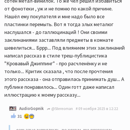
сотен метал-винилок. То же чел решил избавиться
от фонотеки , уж и не помню по какой причине.
Нашёл ему покупателя и мне надо было все
пластинки перемыть. Вот я тогда злых металюг
наслушался - до галлюцинаций ! Они своими
заклинаниями заставляли предметы в комнате
шевелиться... Бррр... Под влиянием этих заклинаний
написал рассказ в стиле треш-публицистика
"Кровавый Джиппинг" - про расчленёнку и не
только... Критик сказала , что после прочтения
этого рассказа - она отправилась принимать душ... А
публике понравилось... Один готт даже написал
иллюстрацию к моему рассказу...
AudioGopnik
@Stereoman
09 ноября 2025 в 12:22
31