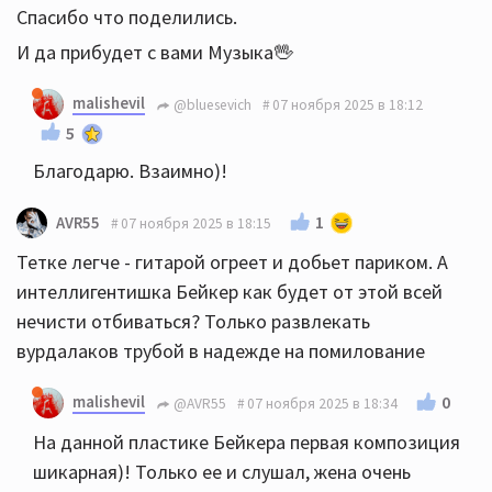
Спасибо что поделились.
И да прибудет с вами Музыка🖖
malishevil
@bluesevich
07 ноября 2025 в 18:12
5
Благодарю. Взаимно)!
1
AVR55
07 ноября 2025 в 18:15
Тетке легче - гитарой огреет и добьет париком. А
интеллигентишка Бейкер как будет от этой всей
нечисти отбиваться? Только развлекать
вурдалаков трубой в надежде на помилование
malishevil
0
@AVR55
07 ноября 2025 в 18:34
На данной пластике Бейкера первая композиция
шикарная)! Только ее и слушал, жена очень