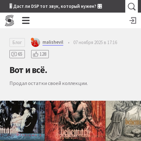
🎚 Даст ли DSP тот звук, который нужен? 🎛
malishevil
Блог
•
07 ноября 2025 в 17:16
65
128
Вот и всё.
Продал остатки своей коллекции.