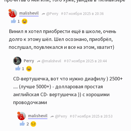
malishevil
@Perry
07 ноября 2025 в 20:36
1
Винил я хотел приобрести ещё в школе, очень
долго к этому шёл. Шел осознано, приобрёл,
послушал, поувлекался и все на этом, хватит)
Perry
@malishevil
07 ноября 2025 в 20:44
1
CD-вертушечка, вот что нужно диафилу ) 2500+
.... (лучше 5000+) - долларовая простая
английская CD- вертушечка )) с хорошими
проводочками
malishevil
@Perry
07 ноября 2025 в 20:53
2