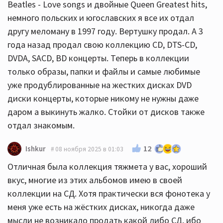
Beatles - Love songs и двойные Queen Greatest hits,
немного польских и югославских я все их отдал
другу меломану в 1997 году. Вертушку продал. А 3
года назад продал свою коллекцию CD, DTS-CD,
DVDA, SACD, BD концерты. Теперь в коллекции
только образы, папки и файлы и самые любимые
уже продублированные на жестких дисках DVD
диски концерты, которые никому не нужны даже
даром а выкинуть жалко. Стойки от дисков также
отдал знакомым.
12
Ishkur
08 ноября 2025 в 01:03
Отличная была коллекция тяжмета у вас, хороший
вкус, многие из этих альбомов имею в своей
коллекции на СД. Хотя практически вся фонотека у
меня уже есть на жёстких дисках, никогда даже
мысли не возникало продать какой либо СД, ибо