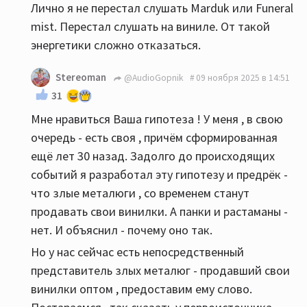
Лично я не перестал слушать Marduk или Funeral
mist. Перестал слушать на виниле. От такой
энергетики сложно отказаться.
Stereoman
@AudioGopnik
09 ноября 2025 в 14:51
31
Мне нравиться Ваша гипотеза ! У меня , в свою
очередь - есть своя , причём сформированная
ещё лет 30 назад. Задолго до происходящих
событий я разработал эту гипотезу и предрёк -
что злые металюги , со временем станут
продавать свои винилки. А панки и растаманы -
нет. И объяснил - почему оно так.
Но у нас сейчас есть непосредственный
представитель злых металюг - продавший свои
винилки оптом , предоставим ему слово.