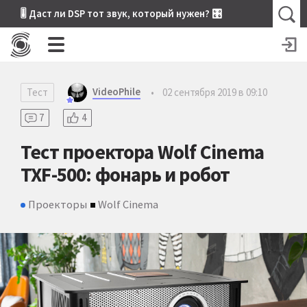
🎚 Даст ли DSP тот звук, который нужен? 🎛
VideoPhile
Тест
•
02 сентября 2019 в 09:10
7
4
Тест проектора Wolf Cinema
TXF-500: фонарь и робот
Проекторы
Wolf Cinema