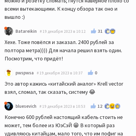
можно и розетку сломать; гнутся наверное плохо со
всеми вытекающими. К концу обзора так оно и
вышло :)
31
Batareikin
19 декабря 2023 в 10:12
Хехе. Тоже повёлся и заказал. 2400 рублей за
полтора метра)))) Для начала решил взять один.
Посмотрим, что придёт!
0
pwspwsa
19 декабря 2023 в 10:37
Это автор кажись «китайский аналог» Krell vector
взял, сломал, так сказать, систему 😂
12
bluesevich
19 декабря 2023 в 10:53
Конечно 600 рублей настоящий кабель стоить не
может, тем более из ЮэСэЙ 😁 В который раз
удивляюсь китайцам, мало того, что им пофиг на