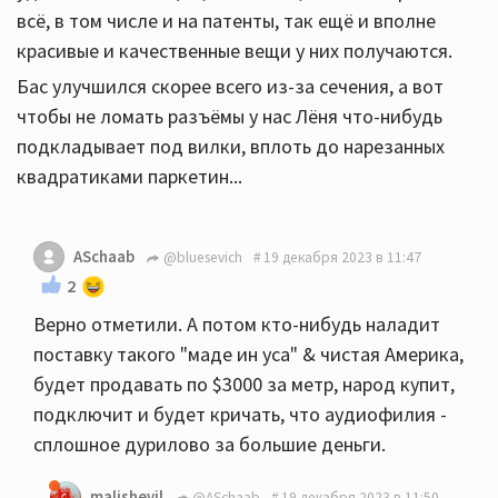
всё, в том числе и на патенты, так ещё и вполне
красивые и качественные вещи у них получаются.
Бас улучшился скорее всего из-за сечения, а вот
чтобы не ломать разъёмы у нас Лёня что-нибудь
подкладывает под вилки, вплоть до нарезанных
квадратиками паркетин...
ASchaab
@bluesevich
19 декабря 2023 в 11:47
2
Верно отметили. А потом кто-нибудь наладит
поставку такого "маде ин уса" & чистая Америка,
будет продавать по $3000 за метр, народ купит,
подключит и будет кричать, что аудиофилия -
сплошное дурилово за большие деньги.
malishevil
@ASchaab
19 декабря 2023 в 11:50