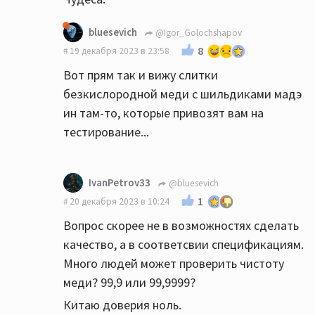
bluesevich
@Igor_Golochshapov
8
19 декабря 2023 в 23:58
Вот прям так и вижу слитки
безкислородной меди с шильдиками мадэ
ин там-то, которые привозят вам на
тестирование...
IvanPetrov33
@bluesevich
1
20 декабря 2023 в 10:24
Вопрос скорее не в возможностях сделать
качество, а в соответсвии спецификациям.
Много людей может проверить чистоту
меди? 99,9 или 99,9999?
Китаю доверия ноль.