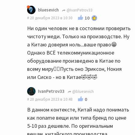
bluesevich
@IvanPetrov33
10
20 декабря 2023 в 10:30
Ни один человек не в состоянии проверить
чистоту меди. Только на производстве. Ну
а Китаю доверия ноль...ваше право😁
Однако ВСЁ телекоммуникационное
оборудование произведено в Китае по
всему миру🤷‍♀️Пусть оно Эриксон, Нокия
или Сиско - но в Китае🤣🤣🤣
IvanPetrov33
@bluesevich
0
20 декабря 2023 в 10:48
В данном контексте, Китай надо понимать
как noname вещи или типа бренд по цене
5-10 раз дешевле. По оригинальным
вещам, китайского производства