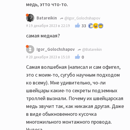
медь, этто что-то.
Batareikin
@Igor_Golochshapov
33
19 декабря 2023 в 22:19
самая медная?
Igor_Golochshapov
@Batareikin
0
20 декабря 2023 в 15:10
Самая волшебная (написал и сам офигел,
это с моим-то, сугубо научным подходом
Видимо в Польше самая лучшая медь. Они
ко всему). Мне удивительно, чо-ли
её меньше добывают, поэтому выходит
швейцары какие-то секреты подземных
тщательнЕЕ...
троллей вызнали. Почему их швейцарская
медь звучит так, как никакая другая. Даже
в виде обыкновенного кусочка
многожильного монтажного провода.
Чудеса.