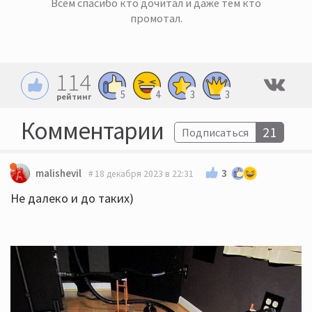
Всем спасибо кто дочитал и даже тем кто
промотал.
114
5
4
3
3
рейтинг
Комментарии
21
Подписаться
3
malishevil
18 декабря 2023 в 22:31
Не далеко и до таких)