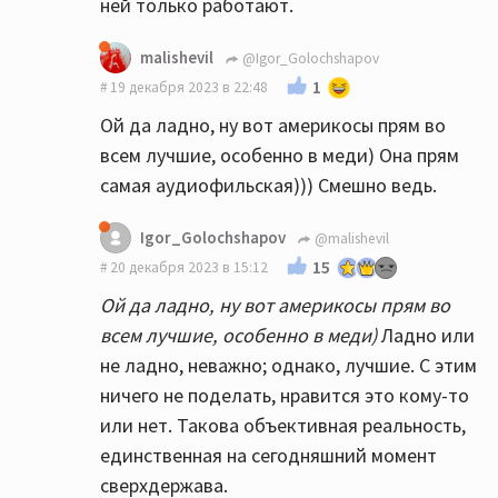
ней только работают.
malishevil
@Igor_Golochshapov
1
19 декабря 2023 в 22:48
Ой да ладно, ну вот америкосы прям во
всем лучшие, особенно в меди) Она прям
самая аудиофильская))) Смешно ведь.
Igor_Golochshapov
@malishevil
15
20 декабря 2023 в 15:12
Ой да ладно, ну вот америкосы прям во
всем лучшие, особенно в меди)
Ладно или
не ладно, неважно; однако, лучшие. С этим
ничего не поделать, нравится это кому-то
или нет. Такова объективная реальность,
единственная на сегодняшний момент
сверхдержава.