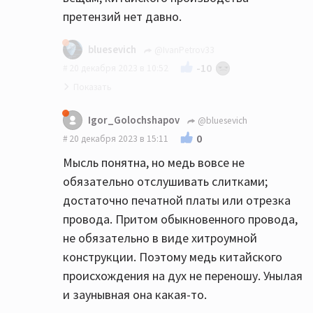
претензий нет давно.
bluesevich
@IvanPetrov33
-10
20 декабря 2023 в 10:52
Да понятно что подделка всегда
Igor_Golochshapov
@bluesevich
останется подделкой, что на ней не
0
20 декабря 2023 в 15:11
напиши...
Мысль понятна, но медь вовсе не
обязательно отслушивать слитками;
достаточно печатной платы или отрезка
провода. Притом обыкновенного провода,
не обязательно в виде хитроумной
конструкции. Поэтому медь китайского
происхождения на дух не переношу. Унылая
и заунывная она какая-то.