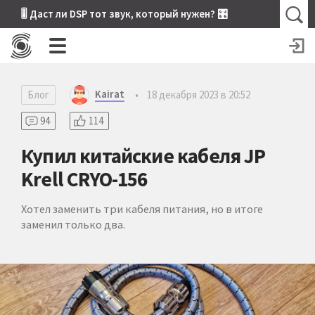
🎚 Даст ли DSP тот звук, который нужен? 🎛
Kairat
Блог
•
18 декабря 2023 в 20:52
94
114
Купил китайские кабеля JP
Krell CRYO-156
Хотел заменить три кабеля питания, но в итоге
заменил только два.