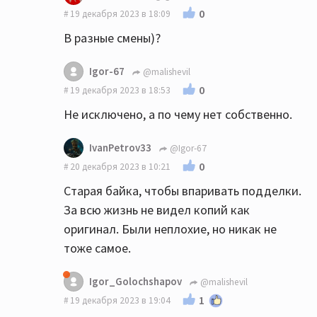
0
19 декабря 2023 в 18:09
В разные смены)?
Igor-67
@malishevil
0
19 декабря 2023 в 18:53
Не исключено, а по чему нет собственно.
IvanPetrov33
@Igor-67
0
20 декабря 2023 в 10:21
Старая байка, чтобы впаривать подделки.
За всю жизнь не видел копий как
оригинал. Были неплохие, но никак не
тоже самое.
Igor_Golochshapov
@malishevil
1
19 декабря 2023 в 19:04