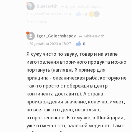
bluesevich
@Igor_Golochshapov
-9
20 декабря 2023 в 15:14
Вы сначала докажите, что она именно
Igor_Golochshapov
@bluesevich
китайская, а швейцарская именно в горах
0
20 декабря 2023 в 15:27
этой страны добыта. А не наоборот...
Я сужу чисто по звуку, товар и на этапе
изготовления вторичного продукта можно
портануть (наглядный пример для
принципа - океаническая рыба; которую не
так-то просто с побережья в центр
континента доставить). А страна
происхождения значение, конечно, имеет,
но всё-так это дело, несколько,
второстепенное. К тому-же, в Швейцарии,
уже отмечал это, залежей меди нет. Там с