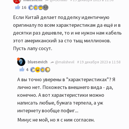
16
Если Китай делает подделку идентичную
оригиналу по всем характеристикам да ещё и в
десятки раз дешевле, то и не нужон нам кабель
этот американский за сто тыщ миллионов.
Пусть лапу сосут.
bluesevich
@malishevil
19 декабря 2023 в 11:58
4
А вы точно уверены в "характеристиках"? Я
лично нет. Похожесть внешнего вида - да,
конечно. А вот характеристики можно
написать любые, бумага терпела, а уж
интернету вообще пофиг...
Минус не мой, но я с ним согласен.