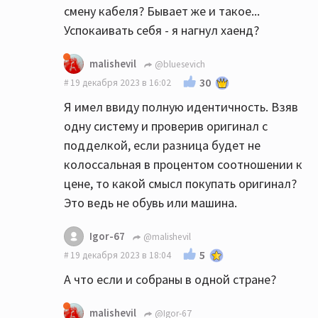
смену кабеля? Бывает же и такое...
Успокаивать себя - я нагнул хаенд?
malishevil
@bluesevich
30
19 декабря 2023 в 16:02
Я имел ввиду полную идентичность. Взяв
одну систему и проверив оригинал с
подделкой, если разница будет не
колоссальная в процентом соотношении к
цене, то какой смысл покупать оригинал?
Это ведь не обувь или машина.
Igor-67
@malishevil
5
19 декабря 2023 в 18:04
А что если и собраны в одной стране?
malishevil
@Igor-67