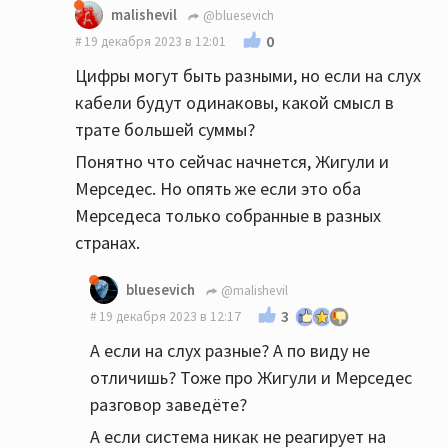
malishevil
@bluesevich
0
19 декабря 2023 в 12:01
Цифры могут быть разными, но если на слух
кабели будут одинаковы, какой смысл в
трате большей суммы?
Понятно что сейчас начнется, Жигули и
Мерседес. Но опять же если это оба
Мерседеса только собранные в разных
странах.
bluesevich
@malishevil
3
19 декабря 2023 в 12:17
А если на слух разные? А по виду не
отличишь? Тоже про Жигули и Мерседес
разговор заведёте?
А если система никак не реагирует на