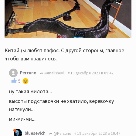
Китайцы любят пафос. С другой стороны, главное
чтобы вам нравилось.
Percuno
@malishevil
19 декабря 2023 в 09:42
5
ну такая милота...
высоты подставочки не хватило, веревочку
натянули...
ми-ми-ми...
bluesevich
@Percuno
19 декабря 2023 в 10:47