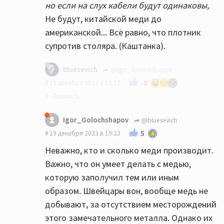
но если на слух кабели будут одинаковы,
Не будут, китайской меди до
американской... Всё равно, что плотник
супротив столяра. (Каштанка).
bluesevich
@Igor_Golochshapov
-8
19 декабря 2023 в 19:12
Igor_Golochshapov
@bluesevich
5
19 декабря 2023 в 19:23
Неважно, кто и сколько меди производит.
Важно, что он умеет делать с медью,
которую заполучил тем или иным
образом. Швейцары вон, вообще медь не
добывают, за отсутствием месторождений
этого замечательного металла. Однако их