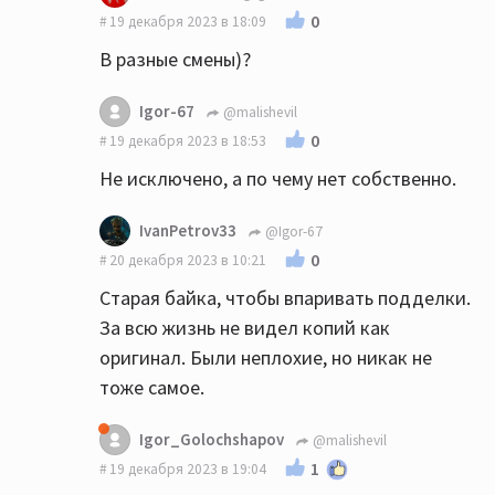
0
19 декабря 2023 в 18:09
В разные смены)?
Igor-67
@malishevil
0
19 декабря 2023 в 18:53
Не исключено, а по чему нет собственно.
IvanPetrov33
@Igor-67
0
20 декабря 2023 в 10:21
Старая байка, чтобы впаривать подделки.
За всю жизнь не видел копий как
оригинал. Были неплохие, но никак не
тоже самое.
Igor_Golochshapov
@malishevil
1
19 декабря 2023 в 19:04