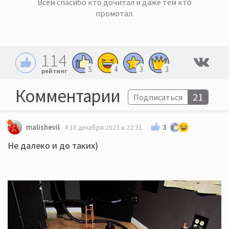
Всем спасибо кто дочитал и даже тем кто
промотал.
114
5
4
3
3
рейтинг
Комментарии
21
Подписаться
3
malishevil
18 декабря 2023 в 22:31
Не далеко и до таких)