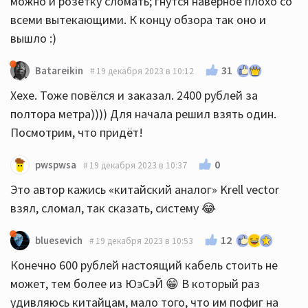
можно и розетку сломать; гнутся наверное плохо со
всеми вытекающими. К концу обзора так оно и
вышло :)
31
Batareikin
19 декабря 2023 в 10:12
Хехе. Тоже повёлся и заказал. 2400 рублей за
полтора метра)))) Для начала решил взять один.
Посмотрим, что придёт!
0
pwspwsa
19 декабря 2023 в 10:37
Это автор кажись «китайский аналог» Krell vector
взял, сломал, так сказать, систему 😂
12
bluesevich
19 декабря 2023 в 10:53
Конечно 600 рублей настоящий кабель стоить не
может, тем более из ЮэСэЙ 😁 В который раз
удивляюсь китайцам, мало того, что им пофиг на