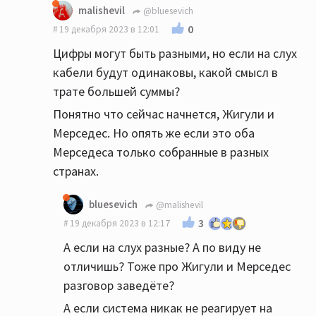
malishevil
@bluesevich
0
19 декабря 2023 в 12:01
Цифры могут быть разными, но если на слух
кабели будут одинаковы, какой смысл в
трате большей суммы?
Понятно что сейчас начнется, Жигули и
Мерседес. Но опять же если это оба
Мерседеса только собранные в разных
странах.
bluesevich
@malishevil
3
19 декабря 2023 в 12:17
А если на слух разные? А по виду не
отличишь? Тоже про Жигули и Мерседес
разговор заведёте?
А если система никак не реагирует на