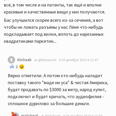
всё, в том числе и на патенты, так ещё и вполне
красивые и качественные вещи у них получаются.
Бас улучшился скорее всего из-за сечения, а вот
чтобы не ломать разъёмы у нас Лёня что-нибудь
подкладывает под вилки, вплоть до нарезанных
квадратиками паркетин...
ASchaab
@bluesevich
19 декабря 2023 в 11:47
2
Верно отметили. А потом кто-нибудь наладит
поставку такого "маде ин уса" & чистая Америка,
будет продавать по $3000 за метр, народ купит,
подключит и будет кричать, что аудиофилия -
сплошное дурилово за большие деньги.
malishevil
@ASchaab
19 декабря 2023 в 11:50