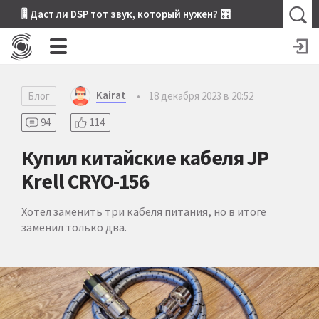
🎚 Даст ли DSP тот звук, который нужен? 🎛
Kairat
Блог
•
18 декабря 2023 в 20:52
94
114
Купил китайские кабеля JP
Krell CRYO-156
Хотел заменить три кабеля питания, но в итоге
заменил только два.