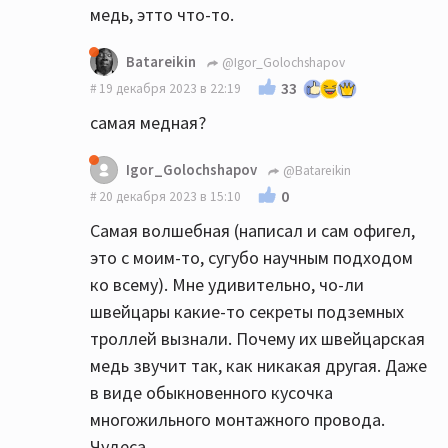
медь, этто что-то.
Batareikin
@Igor_Golochshapov
33
19 декабря 2023 в 22:19
самая медная?
Igor_Golochshapov
@Batareikin
0
20 декабря 2023 в 15:10
Самая волшебная (написал и сам офигел,
это с моим-то, сугубо научным подходом
Видимо в Польше самая лучшая медь. Они
ко всему). Мне удивительно, чо-ли
её меньше добывают, поэтому выходит
швейцары какие-то секреты подземных
тщательнЕЕ...
троллей вызнали. Почему их швейцарская
медь звучит так, как никакая другая. Даже
в виде обыкновенного кусочка
многожильного монтажного провода.
Чудеса.