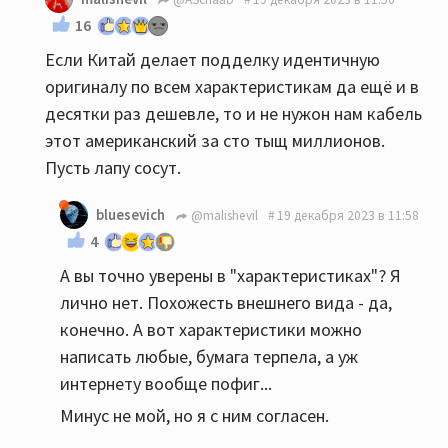
16
Если Китай делает подделку идентичную
оригиналу по всем характеристикам да ещё и в
десятки раз дешевле, то и не нужон нам кабель
этот американский за сто тыщ миллионов.
Пусть лапу сосут.
bluesevich
@malishevil
19 декабря 2023 в 11:58
4
А вы точно уверены в "характеристиках"? Я
лично нет. Похожесть внешнего вида - да,
конечно. А вот характеристики можно
написать любые, бумага терпела, а уж
интернету вообще пофиг...
Минус не мой, но я с ним согласен.