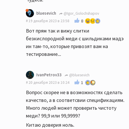
bluesevich
@Igor_Golochshapov
8
19 декабря 2023 в 23:58
Вот прям так и вижу слитки
безкислородной меди с шильдиками мадэ
ин там-то, которые привозят вам на
тестирование...
IvanPetrov33
@bluesevich
1
20 декабря 2023 в 10:24
Вопрос скорее не в возможностях сделать
качество, а в соответсвии спецификациям.
Много людей может проверить чистоту
меди? 99,9 или 99,9999?
Китаю доверия ноль.