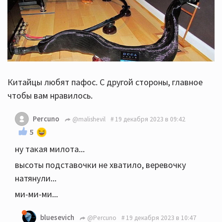
Китайцы любят пафос. С другой стороны, главное
чтобы вам нравилось.
Percuno
@malishevil
19 декабря 2023 в 09:42
5
ну такая милота...
высоты подставочки не хватило, веревочку
натянули...
ми-ми-ми...
bluesevich
@Percuno
19 декабря 2023 в 10:47