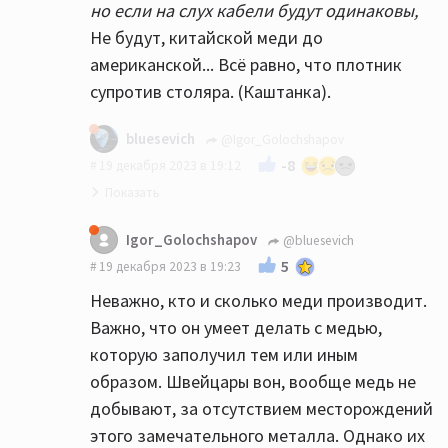
но если на слух кабели будут одинаковы,
Не будут, китайской меди до
американской... Всё равно, что плотник
супротив столяра. (Каштанка).
bluesevich
@Igor_Golochshapov
-8
19 декабря 2023 в 19:12
Igor_Golochshapov
@bluesevich
5
19 декабря 2023 в 19:23
Неважно, кто и сколько меди производит.
Важно, что он умеет делать с медью,
которую заполучил тем или иным
образом. Швейцары вон, вообще медь не
добывают, за отсутствием месторождений
этого замечательного металла. Однако их