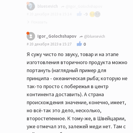
bluesevich
@Igor_Golochshapov
-9
20 декабря 2023 в 15:14
Вы сначала докажите, что она именно
Igor_Golochshapov
@bluesevich
китайская, а швейцарская именно в горах
0
20 декабря 2023 в 15:27
этой страны добыта. А не наоборот...
Я сужу чисто по звуку, товар и на этапе
изготовления вторичного продукта можно
портануть (наглядный пример для
принципа - океаническая рыба; которую не
так-то просто с побережья в центр
континента доставить). А страна
происхождения значение, конечно, имеет,
но всё-так это дело, несколько,
второстепенное. К тому-же, в Швейцарии,
уже отмечал это, залежей меди нет. Там с