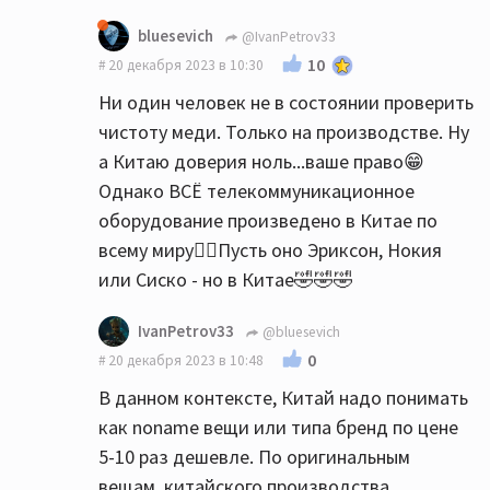
bluesevich
@IvanPetrov33
10
20 декабря 2023 в 10:30
Ни один человек не в состоянии проверить
чистоту меди. Только на производстве. Ну
а Китаю доверия ноль...ваше право😁
Однако ВСЁ телекоммуникационное
оборудование произведено в Китае по
всему миру🤷‍♀️Пусть оно Эриксон, Нокия
или Сиско - но в Китае🤣🤣🤣
IvanPetrov33
@bluesevich
0
20 декабря 2023 в 10:48
В данном контексте, Китай надо понимать
как noname вещи или типа бренд по цене
5-10 раз дешевле. По оригинальным
вещам, китайского производства