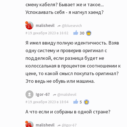
смену кабеля? Бывает же и такое...
Успокаивать себя - я нагнул хаенд?
malishevil
@bluesevich
30
19 декабря 2023 в 16:02
Я имел ввиду полную идентичность. Взяв
одну систему и проверив оригинал с
подделкой, если разница будет не
колоссальная в процентом соотношении к
цене, то какой смысл покупать оригинал?
Это ведь не обувь или машина.
Igor-67
@malishevil
5
19 декабря 2023 в 18:04
А что если и собраны в одной стране?
malishevil
@Igor-67