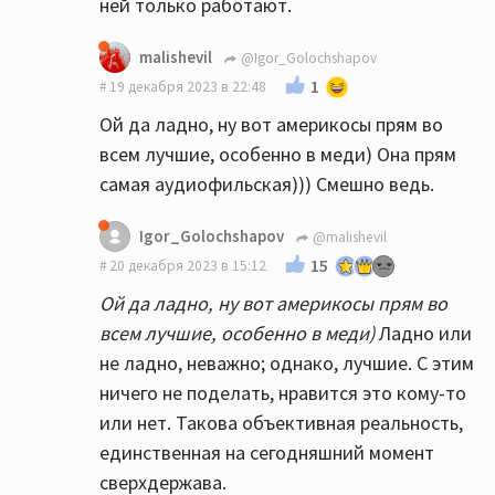
ней только работают.
malishevil
@Igor_Golochshapov
1
19 декабря 2023 в 22:48
Ой да ладно, ну вот америкосы прям во
всем лучшие, особенно в меди) Она прям
самая аудиофильская))) Смешно ведь.
Igor_Golochshapov
@malishevil
15
20 декабря 2023 в 15:12
Ой да ладно, ну вот америкосы прям во
всем лучшие, особенно в меди)
Ладно или
не ладно, неважно; однако, лучшие. С этим
ничего не поделать, нравится это кому-то
или нет. Такова объективная реальность,
единственная на сегодняшний момент
сверхдержава.