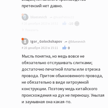
претензий нет давно.
bluesevich
@IvanPetrov33
-10
20 декабря 2023 в 10:52
Да понятно что подделка всегда
Igor_Golochshapov
@bluesevich
останется подделкой, что на ней не
0
20 декабря 2023 в 15:11
напиши...
Мысль понятна, но медь вовсе не
обязательно отслушивать слитками;
достаточно печатной платы или отрезка
провода. Притом обыкновенного провода,
не обязательно в виде хитроумной
конструкции. Поэтому медь китайского
происхождения на дух не переношу. Унылая
и заунывная она какая-то.