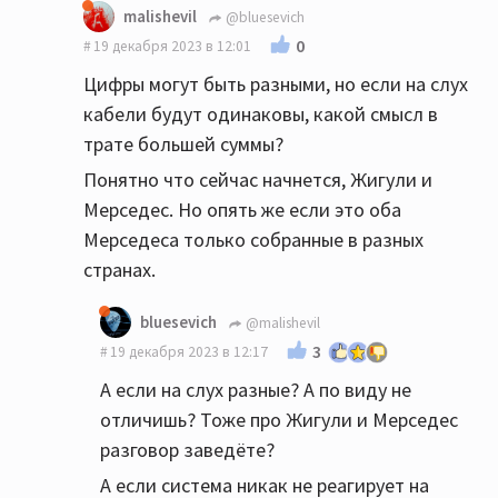
malishevil
@bluesevich
0
19 декабря 2023 в 12:01
Цифры могут быть разными, но если на слух
кабели будут одинаковы, какой смысл в
трате большей суммы?
Понятно что сейчас начнется, Жигули и
Мерседес. Но опять же если это оба
Мерседеса только собранные в разных
странах.
bluesevich
@malishevil
3
19 декабря 2023 в 12:17
А если на слух разные? А по виду не
отличишь? Тоже про Жигули и Мерседес
разговор заведёте?
А если система никак не реагирует на