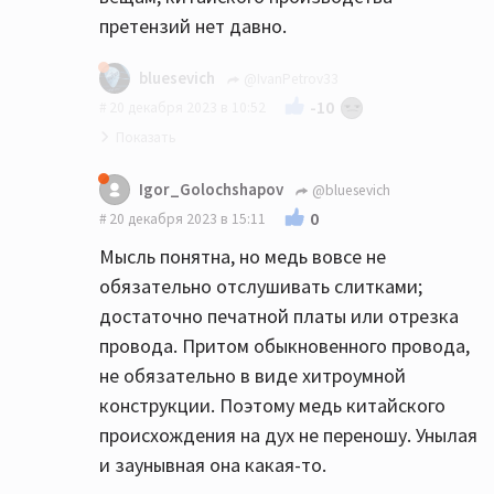
претензий нет давно.
bluesevich
@IvanPetrov33
-10
20 декабря 2023 в 10:52
Да понятно что подделка всегда
Igor_Golochshapov
@bluesevich
останется подделкой, что на ней не
0
20 декабря 2023 в 15:11
напиши...
Мысль понятна, но медь вовсе не
обязательно отслушивать слитками;
достаточно печатной платы или отрезка
провода. Притом обыкновенного провода,
не обязательно в виде хитроумной
конструкции. Поэтому медь китайского
происхождения на дух не переношу. Унылая
и заунывная она какая-то.