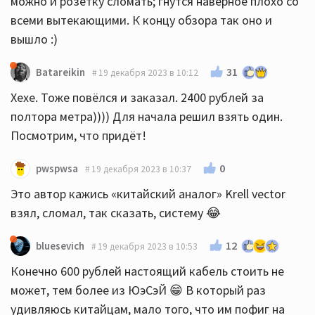
можно и розетку сломать; гнутся наверное плохо со
всеми вытекающими. К концу обзора так оно и
вышло :)
31
Batareikin
19 декабря 2023 в 10:12
Хехе. Тоже повёлся и заказал. 2400 рублей за
полтора метра)))) Для начала решил взять один.
Посмотрим, что придёт!
0
pwspwsa
19 декабря 2023 в 10:37
Это автор кажись «китайский аналог» Krell vector
взял, сломал, так сказать, систему 😂
12
bluesevich
19 декабря 2023 в 10:53
Конечно 600 рублей настоящий кабель стоить не
может, тем более из ЮэСэЙ 😁 В который раз
удивляюсь китайцам, мало того, что им пофиг на