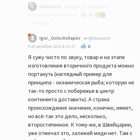
bluesevich
@Igor_Golochshapov
-9
20 декабря 2023 в 15:14
Вы сначала докажите, что она именно
Igor_Golochshapov
@bluesevich
китайская, а швейцарская именно в горах
0
20 декабря 2023 в 15:27
этой страны добыта. А не наоборот...
Я сужу чисто по звуку, товар и на этапе
изготовления вторичного продукта можно
портануть (наглядный пример для
принципа - океаническая рыба; которую не
так-то просто с побережья в центр
континента доставить). А страна
происхождения значение, конечно, имеет,
но всё-так это дело, несколько,
второстепенное. К тому-же, в Швейцарии,
уже отмечал это, залежей меди нет. Там с