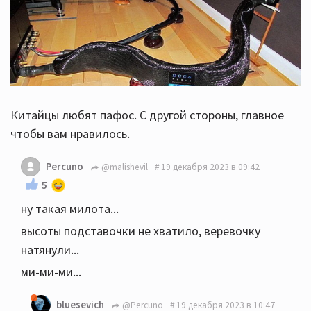
Китайцы любят пафос. С другой стороны, главное
чтобы вам нравилось.
Percuno
@malishevil
19 декабря 2023 в 09:42
5
ну такая милота...
высоты подставочки не хватило, веревочку
натянули...
ми-ми-ми...
bluesevich
@Percuno
19 декабря 2023 в 10:47