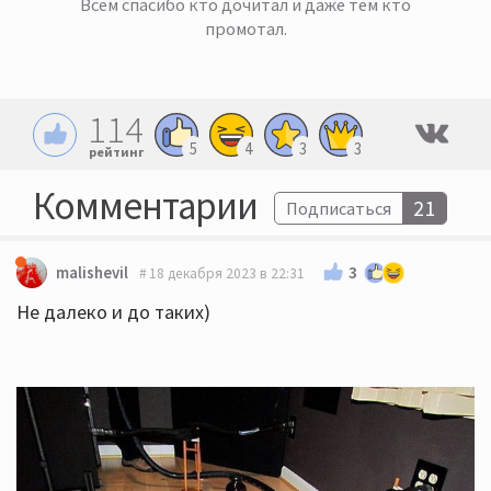
Всем спасибо кто дочитал и даже тем кто
промотал.
114
5
4
3
3
рейтинг
Комментарии
21
Подписаться
3
malishevil
18 декабря 2023 в 22:31
Не далеко и до таких)