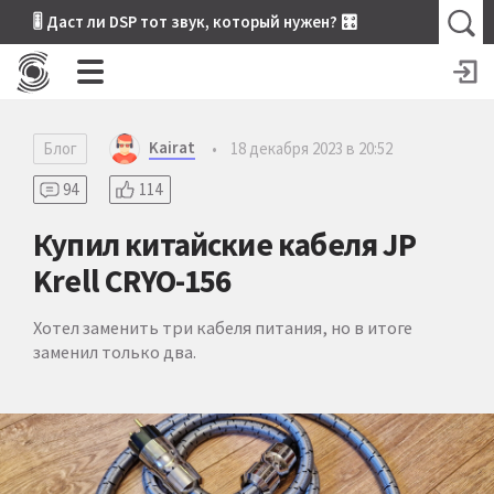
🎚 Даст ли DSP тот звук, который нужен? 🎛
Kairat
Блог
•
18 декабря 2023 в 20:52
94
114
Купил китайские кабеля JP
Krell CRYO-156
Хотел заменить три кабеля питания, но в итоге
заменил только два.