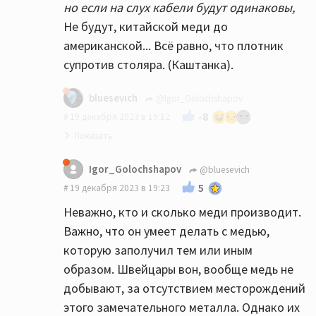
но если на слух кабели будут одинаковы,
Не будут, китайской меди до
американской... Всё равно, что плотник
супротив столяра. (Каштанка).
bluesevich
@Igor_Golochshapov
-8
19 декабря 2023 в 19:12
Igor_Golochshapov
@bluesevich
5
19 декабря 2023 в 19:23
Неважно, кто и сколько меди производит.
Важно, что он умеет делать с медью,
которую заполучил тем или иным
образом. Швейцары вон, вообще медь не
добывают, за отсутствием месторождений
этого замечательного металла. Однако их