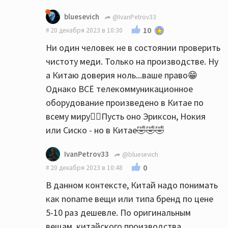
bluesevich
@IvanPetrov33
10
20 декабря 2023 в 10:30
Ни один человек не в состоянии проверить
чистоту меди. Только на производстве. Ну
а Китаю доверия ноль...ваше право😁
Однако ВСЁ телекоммуникационное
оборудование произведено в Китае по
всему миру🤷‍♀️Пусть оно Эриксон, Нокия
или Сиско - но в Китае🤣🤣🤣
IvanPetrov33
@bluesevich
0
20 декабря 2023 в 10:48
В данном контексте, Китай надо понимать
как noname вещи или типа бренд по цене
5-10 раз дешевле. По оригинальным
вещам, китайского производства