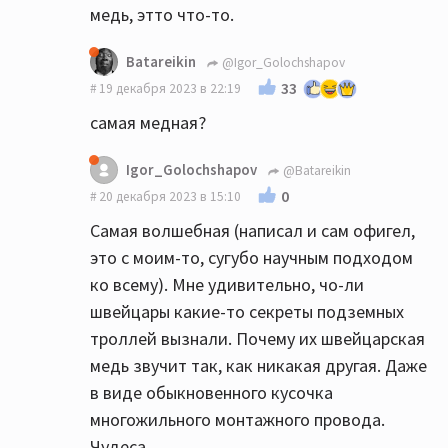
медь, этто что-то.
Batareikin
@Igor_Golochshapov
33
19 декабря 2023 в 22:19
самая медная?
Igor_Golochshapov
@Batareikin
0
20 декабря 2023 в 15:10
Самая волшебная (написал и сам офигел,
это с моим-то, сугубо научным подходом
Видимо в Польше самая лучшая медь. Они
ко всему). Мне удивительно, чо-ли
её меньше добывают, поэтому выходит
швейцары какие-то секреты подземных
тщательнЕЕ...
троллей вызнали. Почему их швейцарская
медь звучит так, как никакая другая. Даже
в виде обыкновенного кусочка
многожильного монтажного провода.
Чудеса.