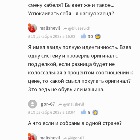
смену кабеля? Бывает же и такое...
Успокаивать себя - я нагнул хаенд?
malishevil
@bluesevich
30
19 декабря 2023 в 16:02
Я имел ввиду полную идентичность. Взяв
одну систему и проверив оригинал с
подделкой, если разница будет не
колоссальная в процентом соотношении к
цене, то какой смысл покупать оригинал?
Это ведь не обувь или машина.
Igor-67
@malishevil
5
19 декабря 2023 в 18:04
А что если и собраны в одной стране?
malishevil
@Igor-67