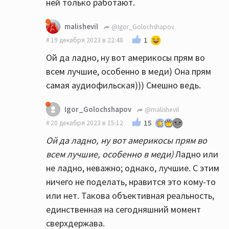
ней только работают.
malishevil
@Igor_Golochshapov
1
19 декабря 2023 в 22:48
Ой да ладно, ну вот америкосы прям во
всем лучшие, особенно в меди) Она прям
самая аудиофильская))) Смешно ведь.
Igor_Golochshapov
@malishevil
15
20 декабря 2023 в 15:12
Ой да ладно, ну вот америкосы прям во
всем лучшие, особенно в меди)
Ладно или
не ладно, неважно; однако, лучшие. С этим
ничего не поделать, нравится это кому-то
или нет. Такова объективная реальность,
единственная на сегодняшний момент
сверхдержава.