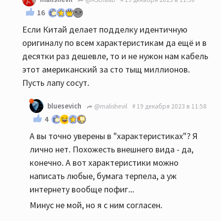
16
Если Китай делает подделку идентичную
оригиналу по всем характеристикам да ещё и в
десятки раз дешевле, то и не нужон нам кабель
этот американский за сто тыщ миллионов.
Пусть лапу сосут.
bluesevich
@malishevil
19 декабря 2023 в 11:58
4
А вы точно уверены в "характеристиках"? Я
лично нет. Похожесть внешнего вида - да,
конечно. А вот характеристики можно
написать любые, бумага терпела, а уж
интернету вообще пофиг...
Минус не мой, но я с ним согласен.