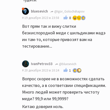
bluesevich
@Igor_Golochshapov
8
19 декабря 2023 в 23:58
Вот прям так и вижу слитки
безкислородной меди с шильдиками мадэ
ин там-то, которые привозят вам на
тестирование...
IvanPetrov33
@bluesevich
1
20 декабря 2023 в 10:24
Вопрос скорее не в возможностях сделать
качество, а в соответсвии спецификациям.
Много людей может проверить чистоту
меди? 99,9 или 99,9999?
Китаю доверия ноль.