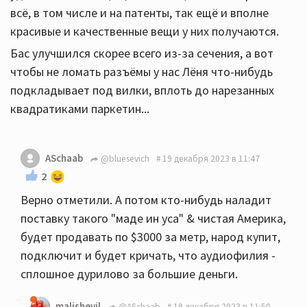
всё, в том числе и на патенты, так ещё и вполне
красивые и качественные вещи у них получаются.
Бас улучшился скорее всего из-за сечения, а вот
чтобы не ломать разъёмы у нас Лёня что-нибудь
подкладывает под вилки, вплоть до нарезанных
квадратиками паркетин...
ASchaab
@bluesevich
19 декабря 2023 в 11:47
2
Верно отметили. А потом кто-нибудь наладит
поставку такого "маде ин уса" & чистая Америка,
будет продавать по $3000 за метр, народ купит,
подключит и будет кричать, что аудиофилия -
сплошное дурилово за большие деньги.
malishevil
@ASchaab
19 декабря 2023 в 11:50