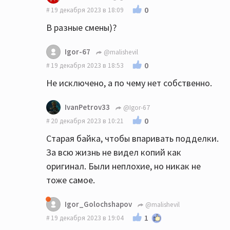
0
19 декабря 2023 в 18:09
В разные смены)?
Igor-67
@malishevil
0
19 декабря 2023 в 18:53
Не исключено, а по чему нет собственно.
IvanPetrov33
@Igor-67
0
20 декабря 2023 в 10:21
Старая байка, чтобы впаривать подделки.
За всю жизнь не видел копий как
оригинал. Были неплохие, но никак не
тоже самое.
Igor_Golochshapov
@malishevil
1
19 декабря 2023 в 19:04