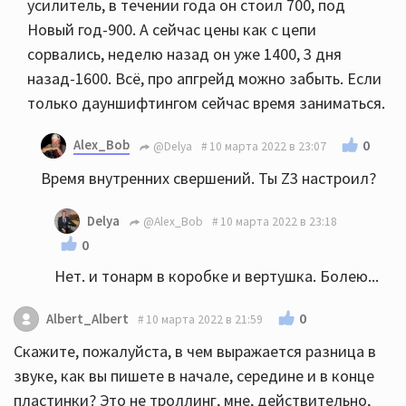
усилитель, в течении года он стоил 700, под
Новый год-900. А сейчас цены как с цепи
сорвались, неделю назад он уже 1400, 3 дня
назад-1600. Всё, про апгрейд можно забыть. Если
только дауншифтингом сейчас время заниматься.
Alex_Bob
0
@Delya
10 марта 2022 в 23:07
Время внутренних свершений. Ты Z3 настроил?
Delya
@Alex_Bob
10 марта 2022 в 23:18
0
Нет. и тонарм в коробке и вертушка. Болею...
0
Albert_Albert
10 марта 2022 в 21:59
Скажите, пожалуйста, в чем выражается разница в
звуке, как вы пишете в начале, середине и в конце
пластинки? Это не троллинг, мне, действительно,