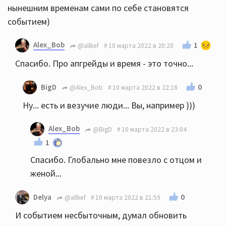
нынешним временам сами по себе становятся
событием)
Alex_Bob
1
@allkef
10 марта 2022 в 20:20
Спасибо. Про апгрейды и время - это точно...
0
BigD
@Alex_Bob
10 марта 2022 в 22:18
Ну... есть и везучие люди... Вы, например )))
Alex_Bob
@BigD
10 марта 2022 в 23:04
1
Спасибо. Глобально мне повезло с отцом и
женой...
0
Delya
@allkef
10 марта 2022 в 21:59
И событием несбыточным, думал обновить