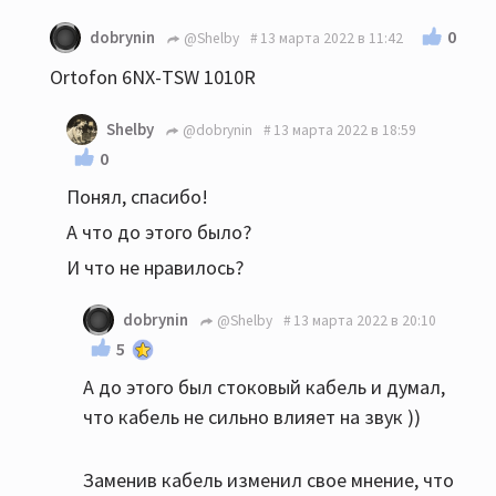
0
dobrynin
@Shelby
13 марта 2022 в 11:42
Оrtоfon 6NХ-ТSW 1010R
Shelby
@dobrynin
13 марта 2022 в 18:59
0
Понял, спасибо!
А что до этого было?
И что не нравилось?
dobrynin
@Shelby
13 марта 2022 в 20:10
5
А до этого был стоковый кабель и думал,
что кабель не сильно влияет на звук ))
Заменив кабель изменил свое мнение, что