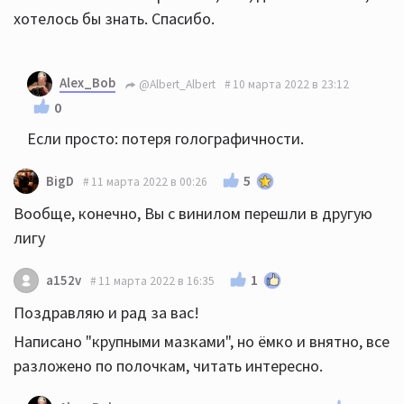
хотелось бы знать. Спасибо.
Alex_Bob
@Albert_Albert
10 марта 2022 в 23:12
0
Если просто: потеря голографичности.
5
BigD
11 марта 2022 в 00:26
Вообще, конечно, Вы с винилом перешли в другую
лигу
1
a152v
11 марта 2022 в 16:35
Поздравляю и рад за вас!
Написано "крупными мазками", но ёмко и внятно, все
разложено по полочкам, читать интересно.