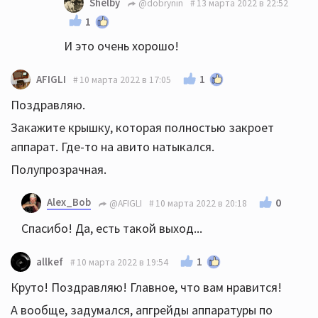
Shelby
@dobrynin
13 марта 2022 в 22:52
1
И это очень хорошо!
1
AFIGLI
10 марта 2022 в 17:05
Поздравляю.
Закажите крышку, которая полностью закроет
аппарат. Где-то на авито натыкался.
Полупрозрачная.
Alex_Bob
0
@AFIGLI
10 марта 2022 в 20:18
Спасибо! Да, есть такой выход...
1
allkef
10 марта 2022 в 19:54
Круто! Поздравляю! Главное, что вам нравится!
А вообще, задумался, апгрейды аппаратуры по