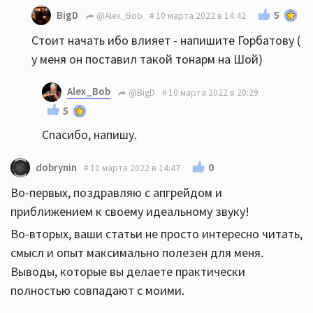
5
BigD
@Alex_Bob
10 марта 2022 в 14:42
Стоит начать ибо влияет - напишите Горбатову (
у меня он поставил такой тонарм на Шой)
Alex_Bob
@BigD
10 марта 2022 в 20:29
5
Спасибо, напишу.
0
dobrynin
10 марта 2022 в 14:47
Во-первых, поздравляю с апгрейдом и
приближением к своему идеальному звуку!
Во-вторых, ваши статьи не просто интересно читать,
смысл и опыт максимально полезен для меня.
Выводы, которые вы делаете практически
полностью совпадают с моими.