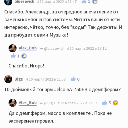
1
bluesevich
10 марта 2022 в 11:47
Спасибо, Александр, за очередное впечатление от
замены компонентов системы. Читать ваши отчёты
интересно, чётко, точно, без "воды". Так держать! И
да прибудет с вами Музыка!
Alex_Bob
@bluesevich
10 марта 2022 в 13:12
1
Спасибо, Игорь!
0
BigD
10 марта 2022 в 11:58
10-дюймовый тонарм Jelco SA-750EB с демпфером?
Alex_Bob
5
@BigD
10 марта 2022 в 13:12
Да с демпфером, масло в комплекте . Пока не
эксперементировал.