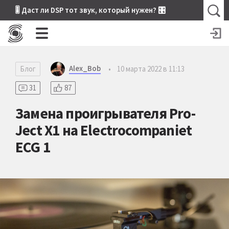
🎚 Даст ли DSP тот звук, который нужен? 🎛
Alex_Bob
Блог
•
10 марта 2022 в 11:13
31
87
Замена проигрывателя Pro-
Ject X1 на Electrocompaniet
ECG 1