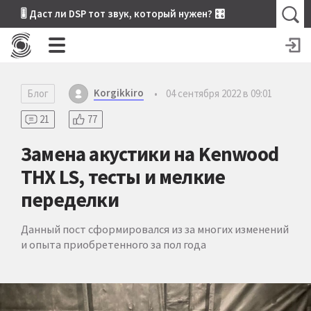
🎚 Даст ли DSP тот звук, который нужен? 🎛
Korgikkiro
Блог
•
04 сентября 2022 в 09:01
21
77
Замена акустики на Kenwood
THX LS, тесты и мелкие
переделки
Данный пост сформировался из за многих изменений
и опыта приобретенного за пол года