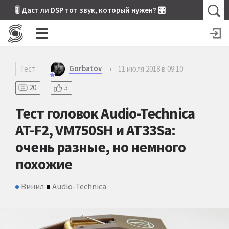
🎚 Даст ли DSP тот звук, который нужен? 🎛
Gorbatov
Тест
•
11 июля 2018 в 09:10
20
5
Тест головок Audio-Technica
AT-F2, VM750SH и AT33Sa:
очень разные, но немного
похожие
Винил
Audio-Technica