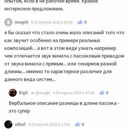
опытом, если в не рабочее время. Крайне
интересное предложение.
0
AnegiN
19 апреля 2020 в 00:59
я бы сказал что стало очень мало описаний того что
как звучит особенно на примере реальных
композиций... а вот в этом виде узнать например
чем отличается звук винила с пассиковым приводом
от звука винила с прямым... или тонармов разной
длинны... именно то характерное различие для
данного вида систем...
0
BigD
@AnegiN
19 апреля 2020 в 01:28
Вербальное описание разницы в длине пассика -
это супер
0
allkef
19 апреля 2020 в 17:56