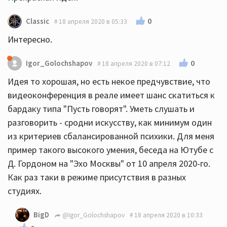
0
Classic
18 апреля 2020 в 05:33
Интересно.
0
Igor_Golochshapov
18 апреля 2020 в 07:12
Идея то хорошая, но есть некое предчувствие, что
видеоконференция в реале имеет шанс скатиться к
бардаку типа "Пусть говорят". Уметь слушать и
разговорить - сродни искусству, как минимум один
из критериев сбалансированной психики. Для меня
пример такого высокого умения, беседа на Ютубе с
Д. Гордоном на "Эхо Москвы" от 10 апреля 2020-го.
Как раз таки в режиме присутствия в разных
студиях.
BigD
@Igor_Golochshapov
18 апреля 2020 в 10:33