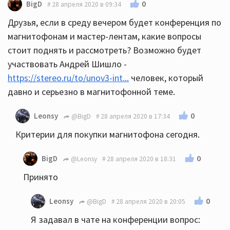
0
BigD
28 апреля 2020 в 09:34
Друзья, если в среду вечером будет конференция по
магнитофонам и мастер-лентам, какие вопросы
стоит поднять и рассмотреть? Возможно будет
участвовать Андрей Шишло -
https://stereo.ru/to/unov3-int...
человек, который
давно и серьезно в магнитофонной теме.
0
Leonsy
@BigD
28 апреля 2020 в 17:34
Критерии для покупки магнитофона сегодня.
0
BigD
@Leonsy
28 апреля 2020 в 18:31
Принято
0
Leonsy
@BigD
28 апреля 2020 в 20:05
Я задавал в чате на конференции вопрос: