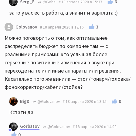
6
Serg_E
@Goha
18 апреля 2020 в 15:37
зато у вас есть работа, а значит и зарплата :)
3
Golovanov
18 апреля 2020 в 12:16
Можно поговорить о том, как оптимальнее
распределять бюджет по компонентам — с
реальными примерами: кто услышал более
серьезные позитивные изменения в звуке при
переходе на те или иные аппараты или решения.
Касательно того же винила — стол/тонарм/головка/
фонокорректор/кабели/стойка?
0
BigD
@Golovanov
18 апреля 2020 в 13:15
Кстати да
Gorbatov
@Golovanov
18 апреля 2020 в 14:00
0