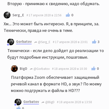
Вторую - принимаю к сведению, надо обдумать.
0
Serg_E
17 апреля 2020 в 22:56
Хм... Это может быть интересно. Я, в принципе, за.
Технически, правда не очень в теме.
Gorbatov
3
@Serg_E
17 апреля 2020 в 23:01
Технически - если дело дойдет до реализации то
будут подробные инструкции, пошаговые.
0
BigD
@Gorbatov
18 апреля 2020 в 10:30
Платформа Zoom обеспечивает защищенный
речевой канал в формате HD, а звук? По моему
можно подгружать и файлы в HD???
Gorbatov
@BigD
18 апреля 2020 в 13:58
0