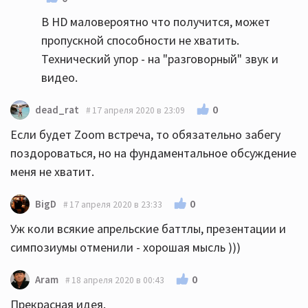
В HD маловероятно что получится, может
пропускной способности не хватить.
Технический упор - на "разговорный" звук и
видео.
0
dead_rat
17 апреля 2020 в 23:09
Если будет Zoom встреча, то обязательно забегу
поздороваться, но на фундаментальное обсуждение
меня не хватит.
0
BigD
17 апреля 2020 в 23:33
Уж коли всякие апрельские баттлы, презентации и
симпозиумы отменили - хорошая мысль )))
0
Aram
18 апреля 2020 в 00:43
Прекрасная идея.