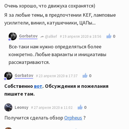
Очень хорошо, что движуха сохранятся)
Я за любые темы, в предпочтении KEF, ламповые
усилители, винил, катушечники, ЦАПы...
Gorbatov
0
@allkef
19 апреля 2020 в 18:56
Все-таки нам нужно определяться более
конкретно. Любые варианты и инициативы
рассматриваются.
Gorbatov
0
23 апреля 2020 в 17:37
Собственно
вот
. Обсуждения и пожелания
пишите там.
0
Leonsy
27 апреля 2020 в 11:02
Получится сделать обзор
Orpheus
?