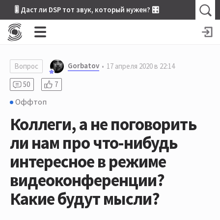
🎚 Даст ли DSP тот звук, который нужен? 🎛
Gorbatov
Вопрос
17 апреля 2020 в 22:14
50
7
Оффтоп
Коллеги, а не поговорить
ли нам про что-нибудь
интересное в режиме
видеоконференции?
Какие будут мысли?