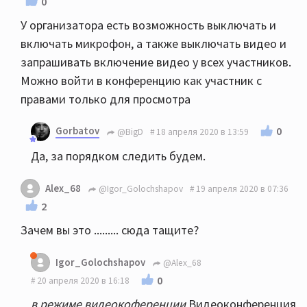
0
У организатора есть возможность выключать и
включать микрофон, а также выключать видео и
запрашивать включение видео у всех участников.
Можно войти в конференцию как участник с
правами только для просмотра
Gorbatov
0
@BigD
18 апреля 2020 в 13:59
Да, за порядком следить будем.
Alex_68
@Igor_Golochshapov
19 апреля 2020 в 07:36
2
Зачем вы это ......... сюда тащите?
Igor_Golochshapov
@Alex_68
0
20 апреля 2020 в 16:18
в режиме видеокоференции
Видеоконференция