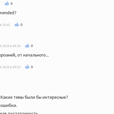
0
1
mmended?
0
в 18:41
0
я 2020 в 08:20
оаней, от начального...
0
я 2020 в 09:53
 Какие темы были бы интересные?
 ошибки.
мная достаточность.