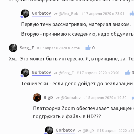
Gorbatov
@Alex_Bob
17 апреля 2020 в 23:01
Первую тему рассматриваю, материал знаком.
Вторую - принимаю к сведению, надо обдумать
0
Serg_E
17 апреля 2020 в 22:56
Хм... Это может быть интересно. Я, в принципе, за. Т
Gorbatov
@Serg_E
17 апреля 2020 в 23:01
Технически - если дело дойдет до реализации
BigD
@Gorbatov
18 апреля 2020 в 10:30
Платформа Zoom обеспечивает защищенны
подгружать и файлы в HD???
Gorbatov
@BigD
18 апреля 2020 в 1