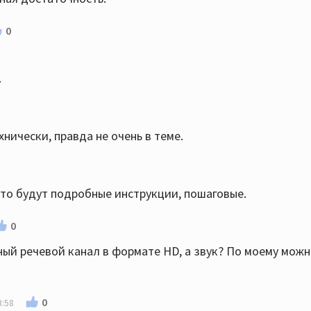
0
.
ехнически, правда не очень в теме.
3
 то будут подробные инструкции, пошаговые.
0
й речевой канал в формате HD, а звук? По моему мож
0
3:58