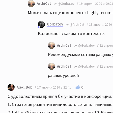
ArchiCat
@Gorbatov
19 апреля 2020 в 09:2
Может быть еще компоненты highly reco
Gorbatov
@ArchiCat
19 апреля 2020 
Возможно, в каком-то контексте.
ArchiCat
@Gorbatov
22 апрел
Рекомендуемые сетапы ращных ур
ArchiCat
@Gorbatov
22 апрел
разных уровней
0
Alex_Bob
17 апреля 2020 в 22:41
С удовольствием принял бы участие в конференции.
1. Стратегия развития винилового сетапа. Типичные
2. ЦАПы. Обзор развития за последние лет 10. Разу