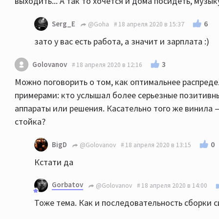
выходить... А так то хочется и дома посидеть, музык
6
Serg_E
@Goha
18 апреля 2020 в 15:37
зато у вас есть работа, а значит и зарплата :)
3
Golovanov
18 апреля 2020 в 12:16
Можно поговорить о том, как оптимальнее распред
примерами: кто услышал более серьезные позитивны
аппараты или решения. Касательно того же винила
стойка?
0
BigD
@Golovanov
18 апреля 2020 в 13:15
Кстати да
Gorbatov
@Golovanov
18 апреля 2020 в 14:00
Тоже тема. Как и последовательность сборки с