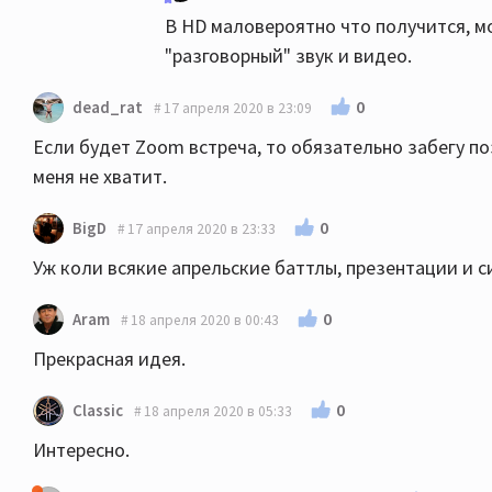
В HD маловероятно что получится, мо
"разговорный" звук и видео.
0
dead_rat
17 апреля 2020 в 23:09
Если будет Zoom встреча, то обязательно забегу п
меня не хватит.
0
BigD
17 апреля 2020 в 23:33
Уж коли всякие апрельские баттлы, презентации и с
0
Aram
18 апреля 2020 в 00:43
Прекрасная идея.
0
Classic
18 апреля 2020 в 05:33
Интересно.