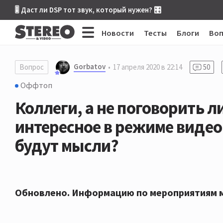
🎚 Даст ли DSP тот звук, который нужен? 🎛
Новости
Тесты
Блоги
Во
Gorbatov
Вопрос
17 апреля 2020 в 22:14
50
Оффтоп
Коллеги, а не поговорить л
интересное в режиме виде
будут мысли?
Обновлено. Информацию по мероприятиям 