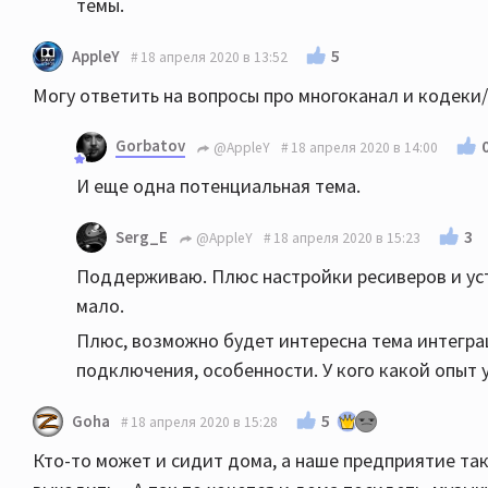
темы.
5
AppleY
18 апреля 2020 в 13:52
Могу ответить на вопросы про многоканал и кодеки
Gorbatov
@AppleY
18 апреля 2020 в 14:00
И еще одна потенциальная тема.
3
Serg_E
@AppleY
18 апреля 2020 в 15:23
Поддерживаю. Плюс настройки ресиверов и уст
мало.
Плюс, возможно будет интересна тема интеграц
подключения, особенности. У кого какой опыт 
5
Goha
18 апреля 2020 в 15:28
Кто-то может и сидит дома, а наше предприятие так