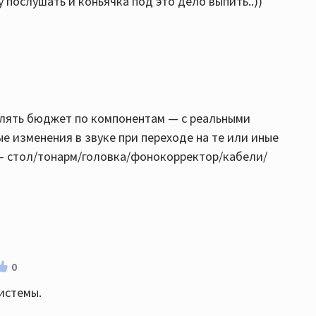
у послушать и коньячка под это дело выпить..))
елять бюджет по компонентам — с реальными
е изменения в звуке при переходе на те или иные
 — стол/тонарм/головка/фонокорректор/кабели/
0
истемы.