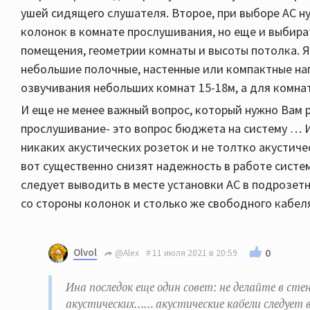
ушей сидящего слушателя. Второе, при выборе АС н
колонок в комнате прослушивания, но еще и выбир
помещения, геометрии комнаты и высоты потолка. Я 
небольшие полочные, настенные или компактные н
озвучивания небольших комнат 15-18м, а для комн
И еще не менее важный вопрос, который нужно Вам р
прослушивание- это вопрос бюджета на систему … И
никаких акустических розеток и не толтко акустич
вот существенно снизят надежность в работе систе
следует выводить в месте установки АС в подрозетн
со стороны колонок и столько же свободного кабе
Olvol
0
@Alex
11 июля 2021 в 20:59
Ина последок еще один совет: не делайте в сте
акустических…… акустические кабели следует 