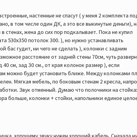
встроенные, настенные не спасут ( у меня 2 комплекта п
но, в том числе один ДК, а это все выкинутые деньги), н
в стенах, жена до сих пор подкалывает. Пока не купил
ата 530х350 потолок 300. ), но нужно устанавливать
й бас гудит, ни чего не сделать ), колонки с задним
можное расстояние от задней стены 70см, чуть разверн
 40 см, зад 30 см., от края колонок размер ), если
нам можно будет установить ближе. Между колонками п
елен. Мягкая мебель, по боковым стенам 2 кресла, напр
аботки. Звук отменный. Думаю что полочники на стойка
мора больше, колонки + стойки, напольники единое целое
рнушка, хорошему звуку нужен хороший кабель. Сначала н