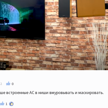
0
52
чше встроенные АС в ниши вмуровывать и маскировать.
1