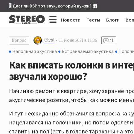
🎚 Даст ли DSP тот звук, который нужен? 🎛
Новости
Тесты
Блоги
Во
Olvol
Вопрос
11 июля 2021 в 11:36
41
Напольная акустика
Встраиваемая акустика
Полочн
Как вписать колонки в инте
звучали хорошо?
Начинаю ремонт в квартире, хочу заранее пр
акустические розетки, чтобы как можно меньше
И тут неожиданно обозначился вопрос: а как 
нацеливался на полочники, но потом одолели 
ставить на пол (есть в голове тараканы на это