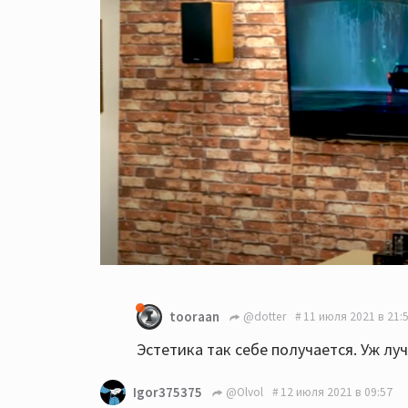
tooraan
@dotter
11 июля 2021 в 21:
Эстетика так себе получается. Уж лу
Igor375375
@Olvol
12 июля 2021 в 09:57