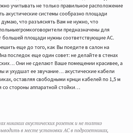
ужно учитывать не только правильное расположение
ать акустические системы сообразно площади
думаю, что разъяснять Вам не нужно, что
апольныегромкоговорители предназначены для
ат большей площади нужны соответствующие АС.
ешить еще до того, как Вы поедите в салон на
на последок еще один совет: не делайте в стенах
еских… Они не сделают Ваше помещении красивее, а
мы и ухудшат ее звучание… акустические кабели
иках, оставляя свободными крнци кабелей по 1,5 м
ля со стороны аппаратной стойки…
нах никаких акустических розеток и не толтко
выводить в месте установки АС в подрозетниках,