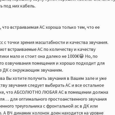
 под них кабель.
 что встраиваемая АС хороша только тем, что ее
с с точки зрения масштабности и качества звучания.
вют встраиваемые АС по количеству и качеству
тики мало и стоит она далеко не 1000€😀 Но, по
го озвучивания помещения и хорошо подходит для
ме ДК с окружающим звучанием.
ва Вы хотите получить звучания в Вашем зале и уже
тву звучания следует выбирать АС и все остальное
 же, что АБСОЛЮТНО ЛЮБАЯ АС в помещении должна
еля… для оптимального простоанственного звучания
нного треугольника с фронтальной ас в ДК или
о. А ВЧ динамик колонок доен находится на уровне