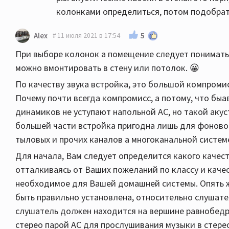
колонками определиться, потом подобрать
5
Alex
11 июля 2021 в 17:54
При выборе колонок а помещение следует понимать,
можно вмонтировать в стену или потолок. 😀
По качеству звука встройка, это большой компромис
Почему почти всегда компромисс, а потому, что быа
динамиков не уступают напольной АС, но такой акус
большей части встройка пригодна лишь для фоново
тыловых и прочих каналов а многоканальной систе
Для начала, Вам следует определится какого качест
отталкиваясь от Ваших пожеланий по классу и качес
необходимое для Вашей домашней системы. Опять
быть правильно установлена, относительно слушат
слушатель должен находится на вершине равнобедре
стерео парой АС для прослушивания музыки в стере