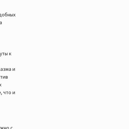
одобных
а
уты к
лазма и
отив
х
, что и
ужно с