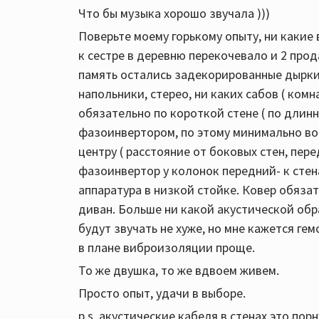
Что бы музыка хорошо звучала )))
Поверьте моему горькому опыту, ни какие 
к сестре в деревню перекочевало и 2 прода
память остались задекорированные дырки 
напольники, стерео, ни каких сабов ( комн
обязательно по короткой стене ( по длинно
фазоинвертором, по этому минимально воз
центру ( расстояние от боковых стен, перед
фазоинвертор у колонок передний- к сте
аппаратура в низкой стойке. Ковер обязат
диван. Больше ни какой акустической обр
будут звучать не хуже, но мне кажется ге
в плане виброизоляции проще.
То же двушка, то же вдвоем живем.
Просто опыт, удачи в выборе.
p.s. акустические кабеля в стенах это по