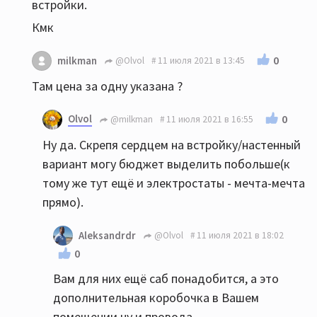
встройки.
Кмк
0
milkman
@Olvol
11 июля 2021 в 13:45
Там цена за одну указана ?
Olvol
0
@milkman
11 июля 2021 в 16:55
Ну да. Скрепя сердцем на встройку/настенный
вариант могу бюджет выделить побольше(к
тому же тут ещё и электростаты - мечта-мечта
прямо).
Aleksandrdr
@Olvol
11 июля 2021 в 18:02
0
Вам для них ещё саб понадобится, а это
дополнительная коробочка в Вашем
помещении ну и провода