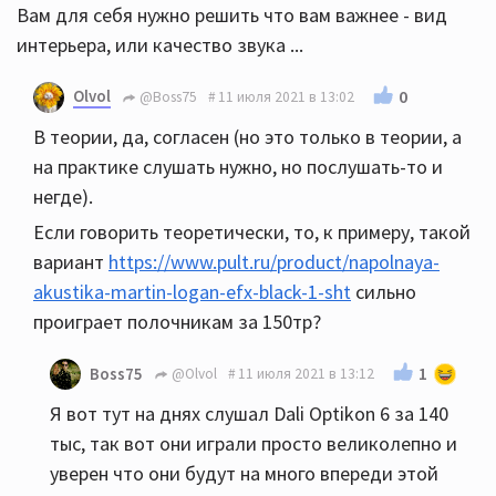
Вам для себя нужно решить что вам важнее - вид
интерьера, или качество звука ...
Olvol
0
@Boss75
11 июля 2021 в 13:02
В теории, да, согласен (но это только в теории, а
на практике слушать нужно, но послушать-то и
негде).
Если говорить теоретически, то, к примеру, такой
вариант
https://www.pult.ru/product/napolnaya-
akustika-martin-logan-efx-black-1-sht
сильно
проиграет полочникам за 150тр?
1
Boss75
@Olvol
11 июля 2021 в 13:12
Я вот тут на днях слушал Dali Optikon 6 за 140
тыс, так вот они играли просто великолепно и
уверен что они будут на много впереди этой