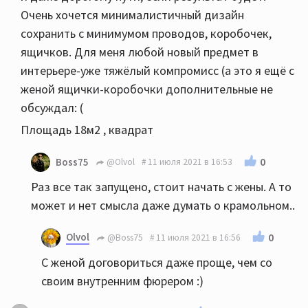
Очень хочется минималистичный дизайн
сохранить с минимумом проводов, коробочек,
ящичков. Для меня любой новый предмет в
интерьере-уже тяжёлый компромисс (а это я ещё с
женой ящички-коробочки дополнительные не
обсуждал: (
Площадь 18м2 , квадрат
0
Boss75
@Olvol
11 июля 2021 в 16:53
Раз все так запущено, стоит начать с жены. А то
может и нет смысла даже думать о крамольном..
Olvol
0
@Boss75
11 июля 2021 в 16:56
С женой договориться даже проще, чем со
своим внутренним фюрером :)