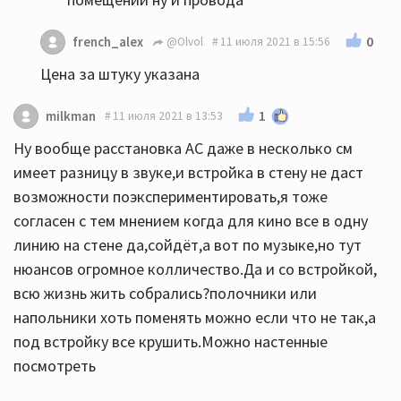
0
french_alex
@Olvol
11 июля 2021 в 15:56
Цена за штуку указана
1
milkman
11 июля 2021 в 13:53
Ну вообще расстановка АС даже в несколько см
имеет разницу в звуке,и встройка в стену не даст
возможности поэкспериментировать,я тоже
согласен с тем мнением когда для кино все в одну
линию на стене да,сойдёт,а вот по музыке,но тут
нюансов огромное колличество.Да и со встройкой,
всю жизнь жить собрались?полочники или
напольники хоть поменять можно если что не так,а
под встройку все крушить.Можно настенные
посмотреть