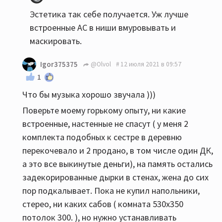
Эстетика так себе получается. Уж лучше
встроенные АС в ниши вмуровывать и
маскировать.
Igor375375
@Olvol
12 июля 2021 в 09:57
1
Что бы музыка хорошо звучала )))
Поверьте моему горькому опыту, ни какие
встроенные, настенные не спасут ( у меня 2
комплекта подобных к сестре в деревню
перекочевало и 2 продано, в том числе один ДК,
а это все выкинутые деньги), на память остались
задекорированные дырки в стенах, жена до сих
пор подкалывает. Пока не купил напольники,
стерео, ни каких сабов ( комната 530х350
потолок 300. ), но нужно устанавливать