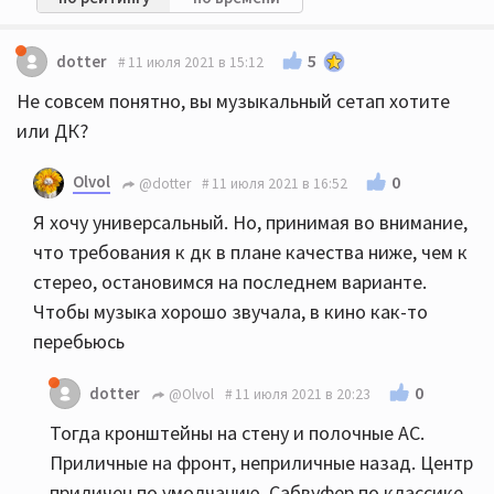
5
dotter
11 июля 2021 в 15:12
Не совсем понятно, вы музыкальный сетап хотите
или ДК?
Olvol
0
@dotter
11 июля 2021 в 16:52
Я хочу универсальный. Но, принимая во внимание,
что требования к дк в плане качества ниже, чем к
стерео, остановимся на последнем варианте.
Чтобы музыка хорошо звучала, в кино как-то
перебьюсь
0
dotter
@Olvol
11 июля 2021 в 20:23
Тогда кронштейны на стену и полочные АС.
Приличные на фронт, неприличные назад. Центр
приличен по умолчанию. Сабвуфер по классике,