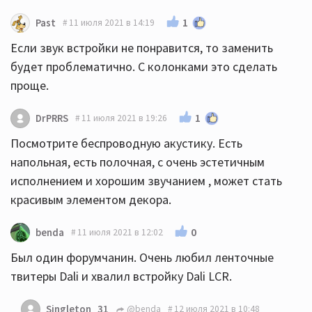
1
Past
11 июля 2021 в 14:19
Если звук встройки не понравится, то заменить
будет проблематично. С колонками это сделать
проще.
1
DrPRRS
11 июля 2021 в 19:26
Посмотрите беспроводную акустику. Есть
напольная, есть полочная, с очень эстетичным
исполнением и хорошим звучанием , может стать
красивым элементом декора.
0
benda
11 июля 2021 в 12:02
Был один форумчанин. Очень любил ленточные
твитеры Dali и хвалил встройку Dali LCR.
Singleton_31
@benda
12 июля 2021 в 10:48