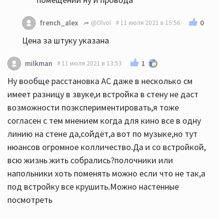
0
french_alex
@Olvol
11 июля 2021 в 15:56
Цена за штуку указана
1
milkman
11 июля 2021 в 13:53
Ну вообще расстановка АС даже в несколько см
имеет разницу в звуке,и встройка в стену не даст
возможности поэкспериментировать,я тоже
согласен с тем мнением когда для кино все в одну
линию на стене да,сойдёт,а вот по музыке,но тут
нюансов огромное колличество.Да и со встройкой,
всю жизнь жить собрались?полочники или
напольники хоть поменять можно если что не так,а
под встройку все крушить.Можно настенные
посмотреть