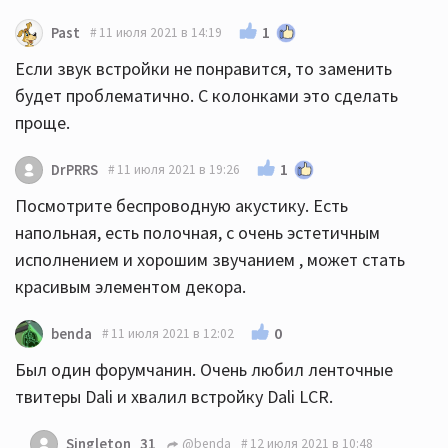
1
Past
11 июля 2021 в 14:19
Если звук встройки не понравится, то заменить
будет проблематично. С колонками это сделать
проще.
1
DrPRRS
11 июля 2021 в 19:26
Посмотрите беспроводную акустику. Есть
напольная, есть полочная, с очень эстетичным
исполнением и хорошим звучанием , может стать
красивым элементом декора.
0
benda
11 июля 2021 в 12:02
Был один форумчанин. Очень любил ленточные
твитеры Dali и хвалил встройку Dali LCR.
Singleton_31
@benda
12 июля 2021 в 10:48