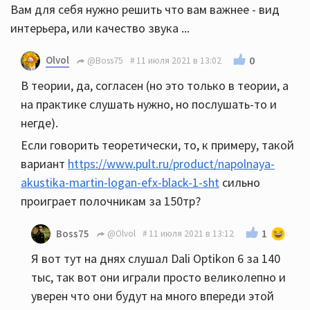
Вам для себя нужно решить что вам важнее - вид
интерьера, или качество звука ...
Olvol
0
@Boss75
11 июля 2021 в 13:02
В теории, да, согласен (но это только в теории, а
на практике слушать нужно, но послушать-то и
негде).
Если говорить теоретически, то, к примеру, такой
вариант
https://www.pult.ru/product/napolnaya-
akustika-martin-logan-efx-black-1-sht
сильно
проиграет полочникам за 150тр?
1
Boss75
@Olvol
11 июля 2021 в 13:12
Я вот тут на днях слушал Dali Optikon 6 за 140
тыс, так вот они играли просто великолепно и
уверен что они будут на много впереди этой