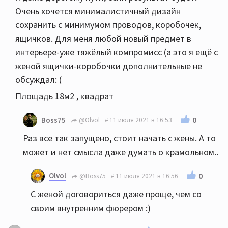
Очень хочется минималистичный дизайн
сохранить с минимумом проводов, коробочек,
ящичков. Для меня любой новый предмет в
интерьере-уже тяжёлый компромисс (а это я ещё с
женой ящички-коробочки дополнительные не
обсуждал: (
Площадь 18м2 , квадрат
0
Boss75
@Olvol
11 июля 2021 в 16:53
Раз все так запущено, стоит начать с жены. А то
может и нет смысла даже думать о крамольном..
Olvol
0
@Boss75
11 июля 2021 в 16:56
С женой договориться даже проще, чем со
своим внутренним фюрером :)