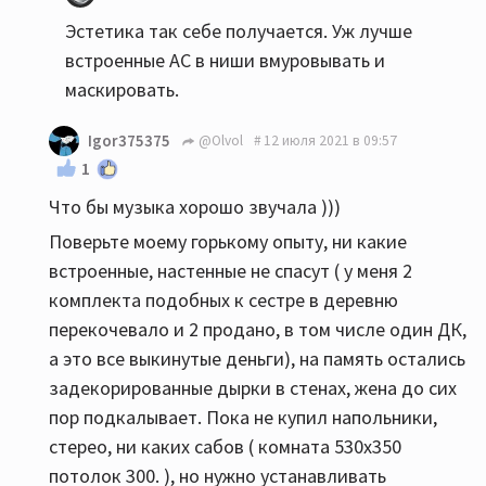
Эстетика так себе получается. Уж лучше
встроенные АС в ниши вмуровывать и
маскировать.
Igor375375
@Olvol
12 июля 2021 в 09:57
1
Что бы музыка хорошо звучала )))
Поверьте моему горькому опыту, ни какие
встроенные, настенные не спасут ( у меня 2
комплекта подобных к сестре в деревню
перекочевало и 2 продано, в том числе один ДК,
а это все выкинутые деньги), на память остались
задекорированные дырки в стенах, жена до сих
пор подкалывает. Пока не купил напольники,
стерео, ни каких сабов ( комната 530х350
потолок 300. ), но нужно устанавливать