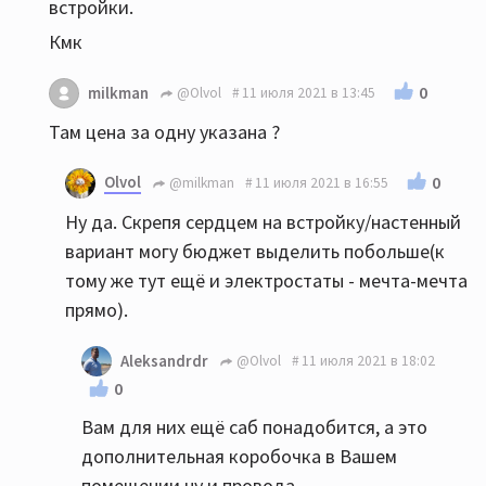
встройки.
Кмк
0
milkman
@Olvol
11 июля 2021 в 13:45
Там цена за одну указана ?
Olvol
0
@milkman
11 июля 2021 в 16:55
Ну да. Скрепя сердцем на встройку/настенный
вариант могу бюджет выделить побольше(к
тому же тут ещё и электростаты - мечта-мечта
прямо).
Aleksandrdr
@Olvol
11 июля 2021 в 18:02
0
Вам для них ещё саб понадобится, а это
дополнительная коробочка в Вашем
помещении ну и провода