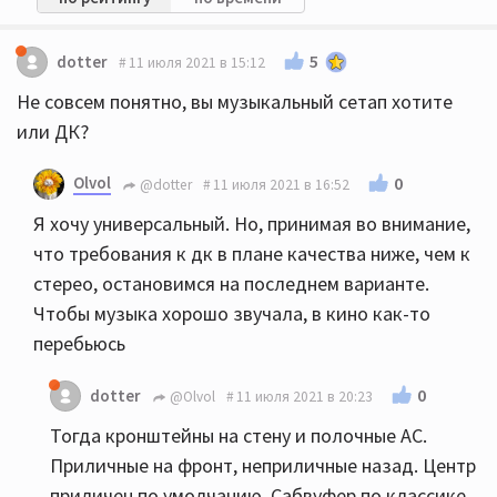
5
dotter
11 июля 2021 в 15:12
Не совсем понятно, вы музыкальный сетап хотите
или ДК?
Olvol
0
@dotter
11 июля 2021 в 16:52
Я хочу универсальный. Но, принимая во внимание,
что требования к дк в плане качества ниже, чем к
стерео, остановимся на последнем варианте.
Чтобы музыка хорошо звучала, в кино как-то
перебьюсь
0
dotter
@Olvol
11 июля 2021 в 20:23
Тогда кронштейны на стену и полочные АС.
Приличные на фронт, неприличные назад. Центр
приличен по умолчанию. Сабвуфер по классике,