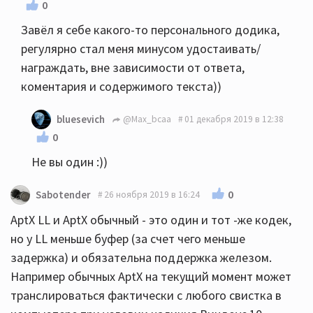
0
Завёл я себе какого-то персонального додика,
регулярно стал меня минусом удостаивать/
награждать, вне зависимости от ответа,
коментария и содержимого текста))
bluesevich
@Max_bcaa
01 декабря 2019 в 12:38
0
Не вы один :))
0
Sabotender
26 ноября 2019 в 16:24
AptX LL и AptX обычный - это один и тот -же кодек,
но у LL меньше буфер (за счет чего меньше
задержка) и обязательна поддержка железом.
Например обычных AptX на текущий момент может
транслироваться фактически с любого свистка в