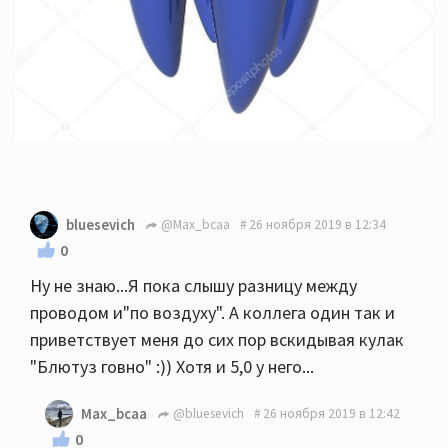
bluesevich
@Max_bcaa
26 ноября 2019 в 12:34
0
Ну не знаю...Я пока слышу разницу между
проводом и"по воздуху". А коллега один так и
приветствует меня до сих пор вскидывая кулак
"Блютуз говно" :)) Хотя и 5,0 у него...
Max_bcaa
@bluesevich
26 ноября 2019 в 12:42
0