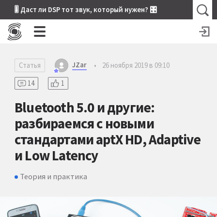
🎚 Даст ли DSP тот звук, который нужен? 🎛
JZar
Статья
•
26 ноября 2019 в 09:10
14
1
Bluetooth 5.0 и другие:
разбираемся с новыми
стандартами aptX HD, Adaptive
и Low Latency
Теория и практика