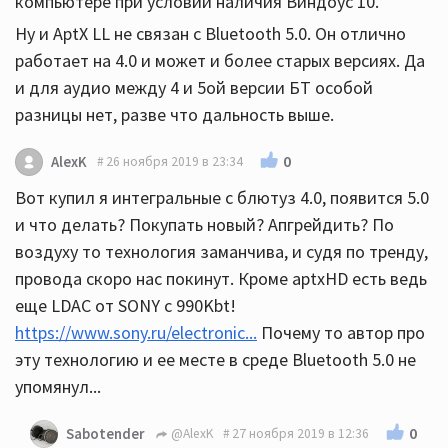
компьютере при условии наличия Виндоус 10.
Ну и AptX LL не связан с Bluetooth 5.0. Он отлично
работает на 4.0 и может и более старых версиях. Да
и для аудио между 4 и 5ой версии БТ особой
разницы нет, разве что дальность выше.
0
AlexK
26 ноября 2019 в 23:34
Вот купил я интегральные с блютуз 4.0, появится 5.0
и что делать? Покупать новый? Апгрейдить? По
воздуху то технология заманчива, и судя по тренду,
провода скоро нас покинут. Кроме aptxHD есть ведь
еще LDAC от SONY с 990Kbt!
https://www.sony.ru/electronic...
Почему то автор про
эту технологию и ее месте в среде Bluetooth 5.0 не
упомянул...
0
Sabotender
@AlexK
27 ноября 2019 в 12:36