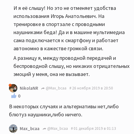
И я её слышу! Но это не отменяет удобства
использования Игорь Анатольевич. На
тренировке в спортзале с проводными
наушниками беда! Да и в машине мультимедиа
сама подключается к смартфону и работает
автономно в кажестве громкой связи.
А разницу я, между проводной передачей и
беспроводной слышу, но никаких отрицательных
эмоций у меня, она не вызывает.
NikolaNR
@Max_bcaa
26 ноября 2019 в 20:50
0
В некоторых случаях и альтернативы нет,либо
блютуз наушники,либо ничего.
Max_bcaa
@Max_bcaa
01 декабря 2019 в 01:13