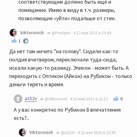
соответствующим должно быть ещё и
помещение. Имею в виду в т.ч. размеры,
позволяющие «уйти» подальше от стен.
Viktorovich
@Predator
22 мая 2021 в 19:43
1
Да нет там ничего "на голову". Сидели как-то
полдня вчетвером, переключали туда-сюда,
искали какую-то разницу. Эпикон - может быть. А
переходить с Оптикон (Айкон) на Рубикон - только
деньги терять и время.
a152v
0
@Viktorovich
22 мая 2021 в 21:13
А у вас конкретно по Рубикон 8 впечатления
есть?..
Viktorovich
@a152v
22 мая 2021 в 22:38