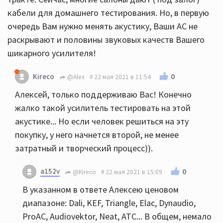
кабели для домашнего тестирования. Но, в первую
очередь Вам нужно менять акустику, Ваши АС не
раскрывают и половины звуковых качеств Вашего
шикарного усилителя!
0
Kireco
@Alex
22 мая 2021 в 11:54
Алексей, только поддерживаю Вас! Конечно
жалко такой усилитель тестировать на этой
акустике... Но если человек решиться на эту
покупку, у него начнется второй, не менее
затратный и творческий процесс)).
a152v
0
@Kireco
22 мая 2021 в 15:09
В указанном в ответе Алексею ценовом
диапазоне: Dali, KEF, Triangle, Elac, Dynaudio,
ProAC, Audiovektor, Neat, ATC... В общем, немало