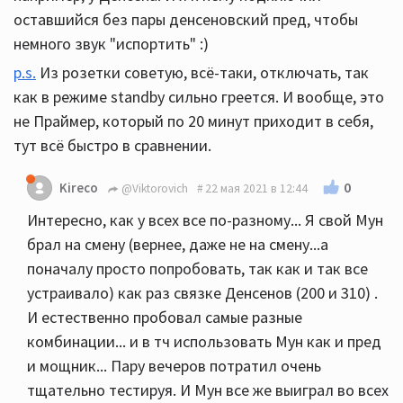
оставшийся без пары денсеновский пред, чтобы
немного звук "испортить" :)
p.s.
Из розетки советую, всё-таки, отключать, так
как в режиме standby сильно греется. И вообще, это
не Праймер, который по 20 минут приходит в себя,
тут всё быстро в сравнении.
0
Kireco
@Viktorovich
22 мая 2021 в 12:44
Интересно, как у всех все по-разному... Я свой Мун
брал на смену (вернее, даже не на смену...а
поначалу просто попробовать, так как и так все
устраивало) как раз связке Денсенов (200 и 310) .
И естественно пробовал самые разные
комбинации... и в тч использовать Мун как и пред
и мощник... Пару вечеров потратил очень
тщательно тестируя. И Мун все же выиграл во всех