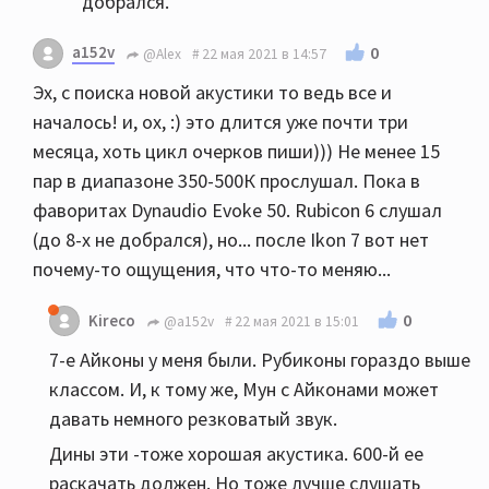
добрался.
a152v
0
@Alex
22 мая 2021 в 14:57
Эх, с поиска новой акустики то ведь все и
началось! и, ох, :) это длится уже почти три
месяца, хоть цикл очерков пиши))) Не менее 15
пар в диапазоне 350-500К прослушал. Пока в
фаворитах Dynaudio Evoke 50. Rubicon 6 слушал
(до 8-х не добрался), но... после Ikon 7 вот нет
почему-то ощущения, что что-то меняю...
0
Kireco
@a152v
22 мая 2021 в 15:01
7-е Айконы у меня были. Рубиконы гораздо выше
классом. И, к тому же, Мун с Айконами может
давать немного резковатый звук.
Дины эти -тоже хорошая акустика. 600-й ее
раскачать должен. Но тоже лучше слушать