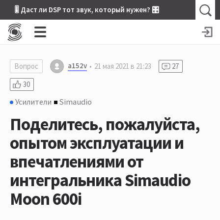
🎚 Даст ли DSP тот звук, который нужен? 🎛
a152v
Вопрос
21 мая 2021 в 21:23
27
30
Усилители
Simaudio
Поделитесь, пожалуйста,
опытом эксплуатации и
впечатлениями от
интегральника Simaudio
Moon 600i