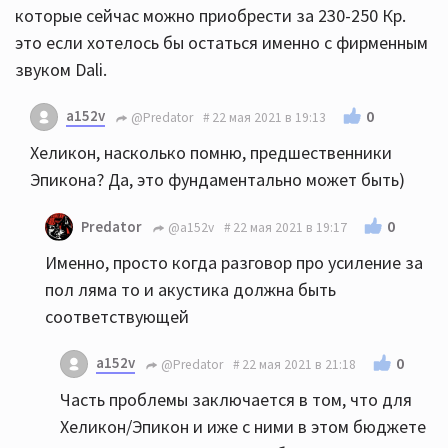
которые сейчас можно приобрести за 230-250 Кр.
это если хотелось бы остаться именно с фирменным
звуком Dali.
a152v
0
@Predator
22 мая 2021 в 19:13
Хеликон, насколько помню, предшественники
Эпикона? Да, это фундаментально может быть)
0
Predator
@a152v
22 мая 2021 в 19:17
Именно, просто когда разговор про усиление за
пол ляма то и акустика должна быть
соответствующей
a152v
0
@Predator
22 мая 2021 в 21:18
Часть проблемы заключается в том, что для
Хеликон/Эпикон и иже с ними в этом бюджете