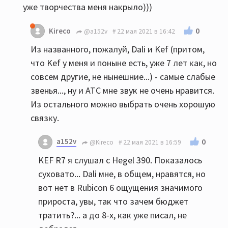
уже творчества меня накрыло)))
0
Kireco
@a152v
22 мая 2021 в 16:42
Из названного, пожалуй, Dali и Kef (притом,
что Kef у меня и поныне есть, уже 7 лет как, но
совсем другие, не нынешние...) - самые слабые
звенья..., ну и АТС мне звук не очень нравится.
Из остального можно выбрать очень хорошую
связку.
a152v
0
@Kireco
22 мая 2021 в 16:59
KEF R7 я слушал с Hegel 390. Показалось
суховато... Dali мне, в общем, нравятся, но
вот нет в Rubicon 6 ощущения значимого
прироста, увы, так что зачем бюджет
тратить?... а до 8-х, как уже писал, не