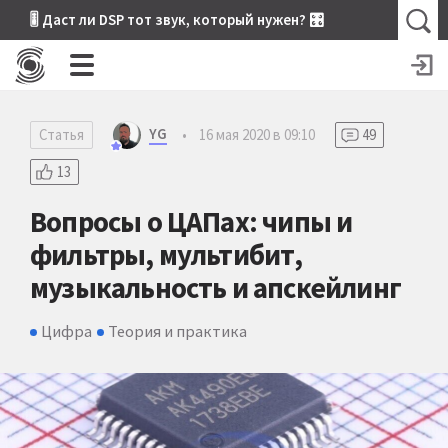
🎚 Даст ли DSP тот звук, который нужен? 🎛
YG
Статья
•
16 мая 2020 в 09:10
49
13
Вопросы о ЦАПах: чипы и
фильтры, мультибит,
музыкальность и апскейлинг
Цифра
Теория и практика