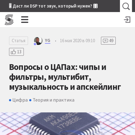
🎚 Даст ли DSP тот звук, который нужен? 🎛
YG
Статья
•
16 мая 2020 в 09:10
49
13
Вопросы о ЦАПах: чипы и
фильтры, мультибит,
музыкальность и апскейлинг
Цифра
Теория и практика