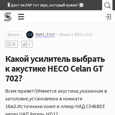
🎚 Даст ли DSP тот звук, который нужен? 🎛
Aleks_First
Вопрос
18 марта 2023 в 22:31
21
1
Какой усилитель выбрать
к акустике HECO Celan GT
702?
Всем привет!)Имеется акустика,указанная в
заголовке,установлена в комнате
18м2.Источники комп и плеер НАД С546ВЕЕ
через ЦАП Хегель HD12