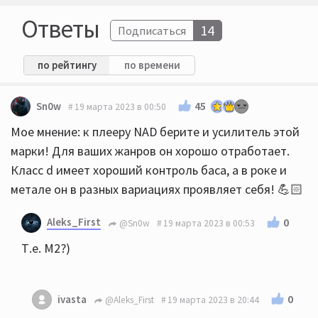
Ответы
14
Подписаться
по рейтингу
по времени
45
Sn0w
19 марта 2023 в 00:50
Мое мнение: к плееру NAD берите и усилитель этой
марки! Для ваших жанров он хорошо отработает.
Класс d имеет хороший контроль баса, а в роке и
метале он в разных вариациях проявляет себя! 💪🏻
Aleks_First
0
@Sn0w
19 марта 2023 в 00:53
Т.е. М2?)
0
ivasta
@Aleks_First
19 марта 2023 в 20:44