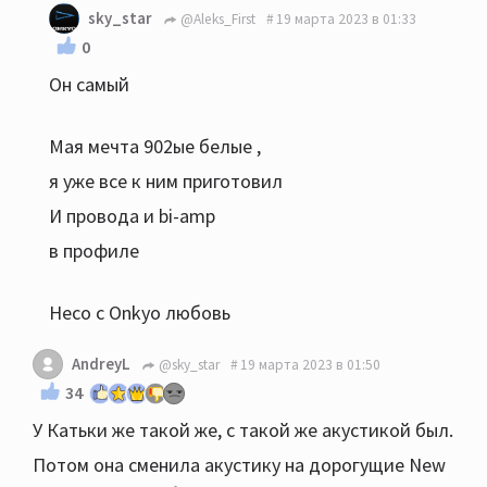
sky_star
@Aleks_First
19 марта 2023 в 01:33
0
Он самый
Мая мечта 902ые белые ,
я уже все к ним приготовил
И провода и bi-amp
в профиле
Heco с Onkyo любовь
AndreyL
@sky_star
19 марта 2023 в 01:50
34
У Катьки же такой же, с такой же акустикой был.
Потом она сменила акустику на дорогущие New