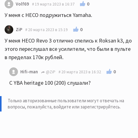
0
Volf69
19 марта 2023 в 16:37
У меня с HECO подружиться Yamaha.
0
ZiP
20 марта 2023 в 15:19
У меня HECO Revo 3 отлично спелись к Roksan k3, до
этого переслушал все усилители, что были в пульте
в пределах 170к рублей.
0
Hifi-man
@ZiP
20 марта 2023 в 16:32
С YBA heritage 100 (200) слушали?
Только авторизованные пользователи могут отвечать на
вопросы, пожалуйста,
войдите или зарегистрируйтесь
.