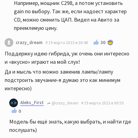
Например, мощник C298, а потом установить
gain по выбору. Так же, если надоест характер
CD, можно сменить ЦАП. Видел на Авито за
преемлемую цену.
30
crazy_dream
19 марта 2023 в 00:48
Поддержку идею гибрида, уж очень они интересно
и «вкусно» играют на мой слух!
Да и мысль что можно заменив лампы/лампу
подстроить звучание-я думаю это как минимум
интересно)
Aleks_First
@crazy_dream
19 марта 2023 в 00:55
0
Модель бы ещё знать, какую выбрать, и найти где
послушать)