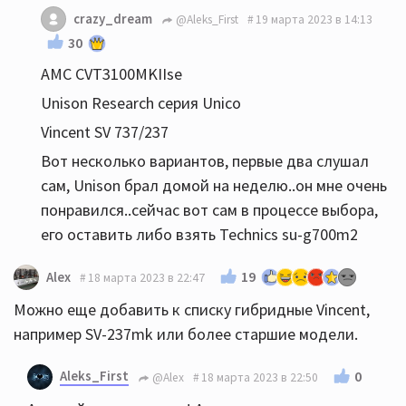
crazy_dream
@Aleks_First
19 марта 2023 в 14:13
30
AMC CVT3100MKIIse
Unison Research серия Unico
Vincent SV 737/237
Вот несколько вариантов, первые два слушал
сам, Unison брал домой на неделю..он мне очень
понравился..сейчас вот сам в процессе выбора,
его оставить либо взять Technics su-g700m2
19
Alex
18 марта 2023 в 22:47
Можно еще добавить к списку гибридные Vincent,
например SV-237mk или более старшие модели.
Aleks_First
0
@Alex
18 марта 2023 в 22:50