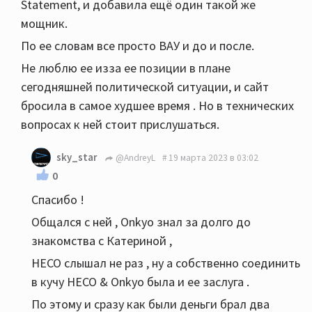
Statement, и добавила ещё один такой же
мощник.
По ее словам все просто ВАУ и до и после.
Не люблю ее изза ее позиции в плане
сегодняшней политической ситуации, и сайт
бросила в самое худшее время . Но в технических
вопросах к ней стоит прислушаться.
sky_star
@AndreyL
19 марта 2023 в 03:02
0
Спасибо !
Общался с ней , Onkyo знал за долго до
знакомства с Катериной ,
HECO слышал не раз , ну а собственно соединить
в кучу HECO & Onkyo была и ее заслуга .
По этому и сразу как были деньги брал два