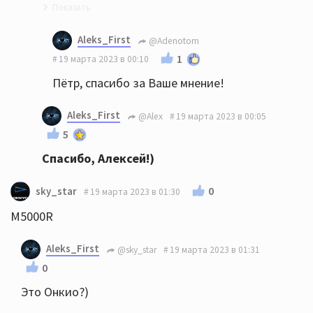
Поддержу насчет Anthem и Vincent
Aleks_First
@Adenotom
1
19 марта 2023 в 00:10
Пётр, спасибо за Ваше мнение!
Aleks_First
@Alex
19 марта 2023 в 00:05
5
Спасибо, Алексей!)
0
sky_star
19 марта 2023 в 01:30
M5000R
Aleks_First
@sky_star
19 марта 2023 в 01:31
0
Это Онкио?)