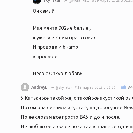
sky_star
@Aleks_First
19 марта 2023 в 01:33
Он самый
Мая мечта 902ые белые ,
я уже все к ним приготовил
И провода и bi-amp
в профиле
Heco с Onkyo любовь
34
AndreyL
@sky_star
19 марта 2023 в 01:50
У Катьки же такой же, с такой же акустикой бы
Потом она сменила акустику на дорогущие New
По ее словам все просто ВАУ и до и после.
Не люблю ее изза ее позиции в плане сегодняш