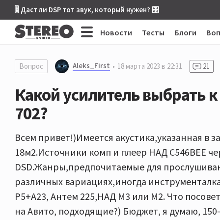
🎚 Даст ли DSP тот звук, который нужен? 🎛
Новости
Тесты
Блоги
Во
Aleks_First
Вопрос
18 марта 2023 в 22:31
21
Какой усилитель выбрать к
702?
Всем привет!)Имеется акустика,указанная в з
18м2.Источники комп и плеер НАД С546ВЕЕ че
DSD.Жанры,предпочитаемые для прослушиван
различных вариациях,иногда инструменталка
P5+A23, Антем 225,НАД М3 или М2. Что посове
на Авито, подходящие?) Бюджет, я думаю, 150-