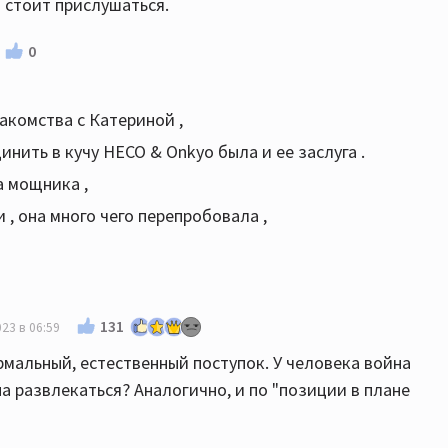
й стоит прислушаться.
0
накомства с Катериной ,
инить в кучу HECO & Onkyo была и ее заслуга .
а мощника ,
 , она много чего перепробовала ,
131
23 в 06:59
мальный, естественный поступок. У человека война
на развлекаться? Аналогично, и по "позиции в плане