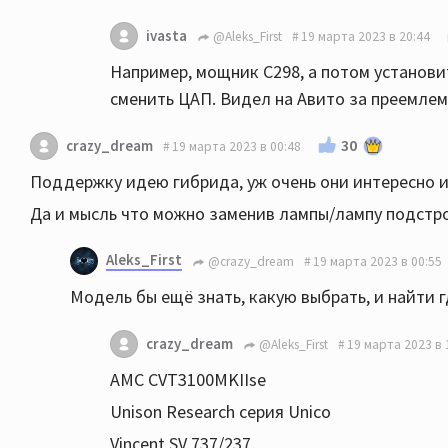
ivasta
@Aleks_First
19 марта 2023 в 20:44
Например, мощник C298, а потом установит
сменить ЦАП. Видел на Авито за преемлем
30
crazy_dream
19 марта 2023 в 00:48
Поддержку идею гибрида, уж очень они интересно и 
Да и мысль что можно заменив лампы/лампу подстро
Aleks_First
@crazy_dream
19 марта 2023 в 00:55
Модель бы ещё знать, какую выбрать, и найти 
crazy_dream
@Aleks_First
19 марта 2023 в 
AMC CVT3100MKIIse
Unison Research серия Unico
Vincent SV 737/237