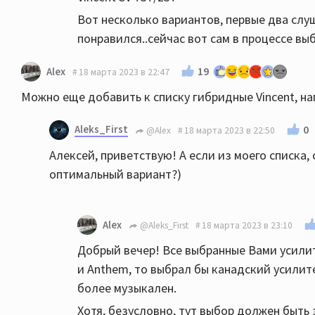
Вот несколько вариантов, первые два слуш
понравился..сейчас вот сам в процессе вы
19
Alex
18 марта 2023 в 22:47
Можно еще добавить к списку гибридные Vincent, н
Aleks_First
0
@Alex
18 марта 2023 в 22:50
Алексей, приветствую! А если из моего списка,
оптимальный вариант?)
Alex
@Aleks_First
18 марта 2023 в 23:10
Добрый вечер! Все выбранные Вами усилит
и Anthem, то выбрал бы канадский усилите
более музыкален.
Хотя, безусловно, тут выбор должен быть