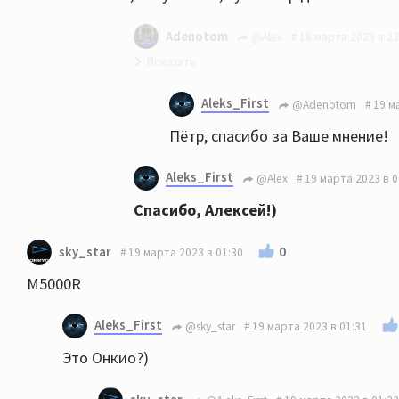
Adenotom
@Alex
18 марта 2023 в 23
Поддержу насчет Anthem и Vincent
Aleks_First
@Adenotom
19 м
Пётр, спасибо за Ваше мнение!
Aleks_First
@Alex
19 марта 2023 в 0
Спасибо, Алексей!)
0
sky_star
19 марта 2023 в 01:30
M5000R
Aleks_First
@sky_star
19 марта 2023 в 01:31
Это Онкио?)