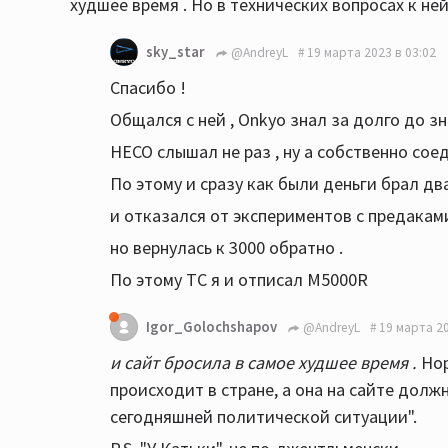
худшее время . Но в технических вопросах к не
sky_star
@AndreyL
19 марта 2023 в 03:02
Спасибо !
Общался с ней , Onkyo знал за долго до з
HECO слышал не раз , ну а собственно соед
По этому и сразу как были деньги брал дв
и отказался от экспериментов с предаками
но вернулась к 3000 обратно .
По этому ТС я и отписал M5000R
Igor_Golochshapov
@AndreyL
19 марта 20
и сайт бросила в самое худшее время .
Нор
происходит в стране, а она на сайте долж
сегодняшней политической ситуации".