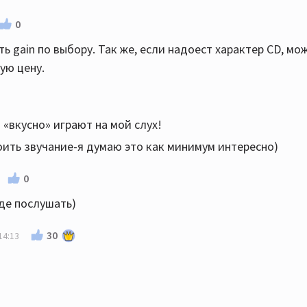
0
ь gain по выбору. Так же, если надоест характер CD, мо
ую цену.
«вкусно» играют на мой слух!
ить звучание-я думаю это как минимум интересно)
0
где послушать)
30
14:13