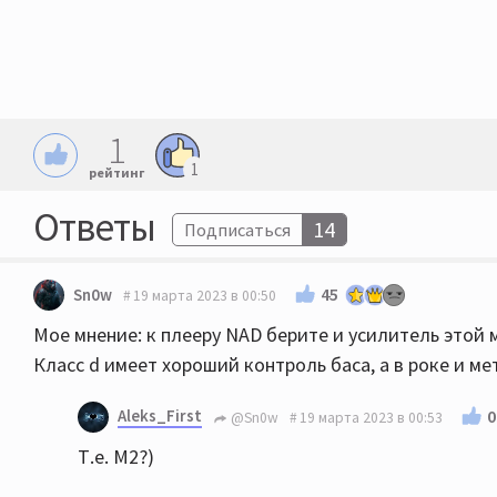
1
1
рейтинг
Ответы
14
Подписаться
45
Sn0w
19 марта 2023 в 00:50
Мое мнение: к плееру NAD берите и усилитель этой
Класс d имеет хороший контроль баса, а в роке и ме
Aleks_First
0
@Sn0w
19 марта 2023 в 00:53
Т.е. М2?)