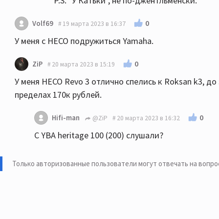
P.S. "У Катьки", не по-джентльменски.
0
Volf69
19 марта 2023 в 16:37
У меня с HECO подружиться Yamaha.
0
ZiP
20 марта 2023 в 15:19
У меня HECO Revo 3 отлично спелись к Roksan k3, до
пределах 170к рублей.
0
Hifi-man
@ZiP
20 марта 2023 в 16:32
С YBA heritage 100 (200) слушали?
Только авторизованные пользователи могут отвечать на вопро