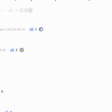
-4
:58
1
арта 2023 в 00:10
5
0:05
0