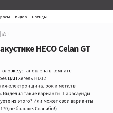
просы
Видео
Бренды
1
 акустике HECO Celan GT
аголовке,установлена в комнате
рез ЦАП Хегель HD12
ия-электронщина, рок и метал в
. Выделил такие варианты :Парасаунды
туете из этого? Или может свои варианты
170,не больше. Спасибо!)