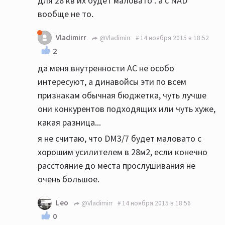
для 28 кв их будет маловато . а c NAD
вообще не то.
Vladimirr
@Vladimirr
14 ноября 2015 в 18:52
2
да меня внутренности АС не особо
интересуют, а динавойсы эти по всем
признакам обычная бюджетка, чуть лучше
они конкурентов подходящих или чуть хуже,
какая разница...
я не считаю, что DM3/7 будет маловато с
хорошим усилителем в 28м2, если конечно
расстояние до места прослушивания не
очень большое.
Leo
@Vladimirr
14 ноября 2015 в 18:56
0