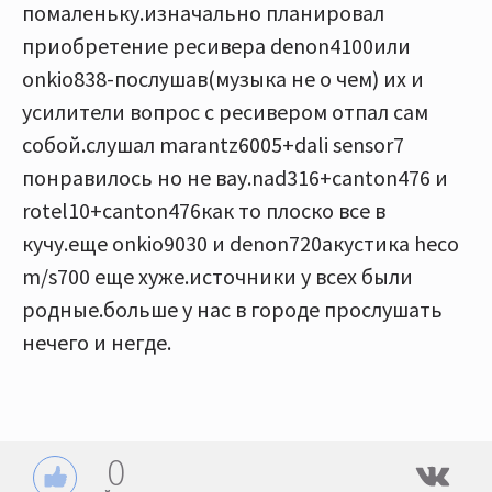
помаленьку.изначально планировал
приобретение ресивера denon4100или
onkio838-послушав(музыка не о чем) их и
усилители вопрос с ресивером отпал сам
собой.слушал marantz6005+dali sensor7
понравилось но не вау.nad316+canton476 и
rotel10+canton476как то плоско все в
кучу.еще onkio9030 и denon720акустика heco
m/s700 еще хуже.источники у всех были
родные.больше у нас в городе прослушать
нечего и негде.
0