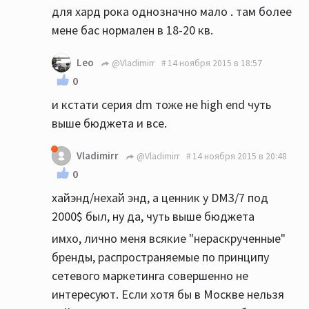
для хард рока однозначно мало . там более
мене бас нормален в 18-20 кв.
Leo
@Vladimirr
14 ноября 2015 в 18:57
0
и кстати серия dm тоже не high end чуть
выше бюджета и все.
Vladimirr
@Vladimirr
14 ноября 2015 в 20:48
0
хайэнд/нехай энд, а ценник у DM3/7 под
2000$ был, ну да, чуть выше бюджета
имхо, лично меня всякие "нераскрученные"
бренды, распространяемые по принципу
сетевого маркетинга совершенно не
интересуют. Если хотя бы в Москве нельзя