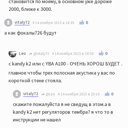
становится по моему, в основном уже дороже
2000, ближе к 3000.
vitaly72
0
14 ноября 2015 в 18:39
а как фокалы726 будут
0
Leo
@vitaly72
14 ноября 2015 в 18:58
c kandy k2 или c YBA A100 - ОЧЕНЬ ХОРОШ БУДЕТ .
главное чтобы трех полосная акустика у вас по
короткой стене стояла.
vitaly72
0
@Leo
14 ноября 2015 в 20:10
скажите пожалуйста я не сведущ в этом.а в
kandy k2 нет регуляторов тембра? я что то в
инструкции не нашел