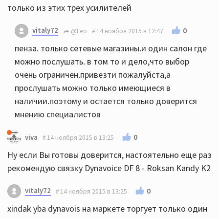
только из этих трех усилителей
vitaly72
0
@Leo
14 ноября 2015 в 12:47
пенза. только сетевые магазины.и один салон где
можно послушать. в том то и дело,что выбор
очень ограничен.привезти пожалуйста,а
прослушать можно только имеющиеся в
наличии.поэтому и остается только доверится
мнению специалистов
0
viva
14 ноября 2015 в 13:25
Ну если Вы готовы доверится, настоятельно еще раз
рекомендую связку Dynavoice DF 8 - Roksan Kandy K2
vitaly72
0
14 ноября 2015 в 13:25
xindak yba dynavois на маркете торгует только один