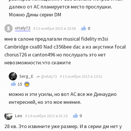
далеко от АС планируется место прослушки.
Можно Дины серии DM
vitaly72
0
13 ноября 2015 в 20:08
мне в салоне предлагали musical fidelity m3si
Cambridge cxa80 Nad c356bee dac а из акустики focal
chorus726 и canton496 но послушать это нет
невозможности.что скажите
Serg_E
@vitaly72
13 ноября 2015 в 23:01
15
можно и эти усилы, но вот АС все же Динаудио
интересней, но это мое мнение.
0
Leo
14 ноября 2015 в 01:10
28 кв. Это извините уже размер. И в серии дм нет у