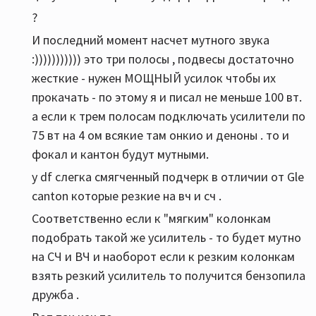
?
И последний момент насчет мутного звука
:))))))))))) это три полосы , подвесы достаточно
жесткие - нужен МОЩНЫЙ усилок чтобы их
прокачать - по этому я и писал не меньше 100 вт.
а если к трем полосам подключать усилители по
75 вт на 4 ом всякие там онкио и деноны . то и
фокал и кантон будут мутными.
у df слегка смягченный подчерк в отличии от Gle
canton которые резкие на вч и сч .
Соответственно если к "мягким" колонкам
подобрать такой же усилитель - то будет мутно
на СЧ и ВЧ и наоборот если к резким колонкам
взять резкий усилитель то получится бензопила
дружба .