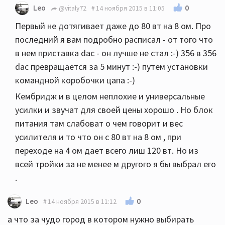
0
Leo
@vitaly72
14 ноября 2015 в 11:05
Первый не дотягивает даже до 80 вт на 8 ом. Про
последний я вам подробно расписал - от того что
в нем приставка dac - он лучше не стал :-) 356 в 356
dac превращается за 5 минут :-) путем установки
командной коробочки цапа :-)
Кембридж и в целом неплохие и универсальные
усилки и звучат для своей цены хорошо . Но блок
питания там слабоват о чем говорит и вес
усилителя и то что он с 80 вт на 8 ом , при
переходе на 4 ом дает всего лиш 120 вт. Но из
всей тройки за не менее м другого я бы выбрал его
.
0
Leo
14 ноября 2015 в 11:12
а что за чудо город в котором нужно выбирать