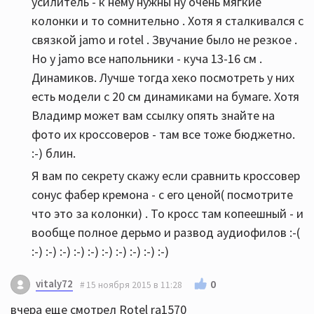
усилитель - к нему нужны ну очень мягкие
колонки и то сомнительно . Хотя я сталкивался с
связкой jamo и rotel . Звучание было не резкое .
Но у jamo все напольники - куча 13-16 см .
Динамиков. Лучше тогда хеко посмотреть у них
есть модели с 20 см динамиками на бумаге. Хотя
Владимр может вам ссылку опять знайте на
фото их кроссоверов - там все тоже бюджетно.
:-) блин.
Я вам по секрету скажу если сравнить кроссовер
сонус фабер кремона - с его ценой( посмотрите
что это за колонки) . То кросс там копеешный - и
вообще полное дерьмо и развод аудиофилов :-(
:-) :-) :-) :-) :-) :-) :-) :-) :-) :-)
vitaly72
0
15 ноября 2015 в 11:28
вчера еще смотрел Rotel ra1570