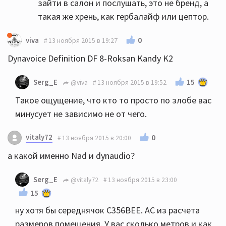
зайти в салон и послушать, это не бренд, а
такая же хрень, как гербалайф или цептор.
0
viva
13 ноября 2015 в 19:27
Dynavoice Definition DF 8-Roksan Kandy K2
15
Serg_E
@viva
13 ноября 2015 в 19:52
Такое ощущение, что кто то просто по злобе вас
минусует не зависимо не от чего.
vitaly72
0
13 ноября 2015 в 20:00
а какой именно Nad и dynaudio?
Serg_E
@vitaly72
13 ноября 2015 в 23:00
15
ну хотя бы середнячок С356ВЕЕ. АС из расчета
размеров помещения. У вас сколько метров и как