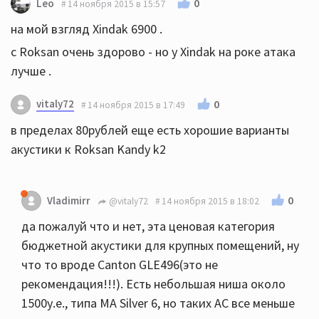
0
Leo
14 ноября 2015 в 15:57
на мой взгляд Xindak 6900 .
c Roksan очень здорово - но у Xindak на роке атака
лучше .
vitaly72
0
14 ноября 2015 в 17:49
в пределах 80рублей еще есть хорошие варианты
акустики к Roksan Kandy k2
0
Vladimirr
@vitaly72
14 ноября 2015 в 18:02
да пожалуй что и нет, эта ценовая категория
бюджетной акустики для крупных помещений, ну
что то вроде Canton GLE496(это не
рекомендация!!!). Есть небольшая ниша около
1500у.е., типа MA Silver 6, но таких АС все меньше