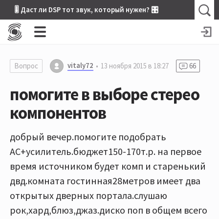
🎚 Даст ли DSP тот звук, который нужен? 🎛
vitaly72
Вопрос
13 ноября 2015 в 18:27
66
помогите в выборе стерео
компонентов
добрый вечер.помогите подобрать
АС+усилитель.бюджет150-170т.р. на первое
время источником будет комп и старенький
двд.комната гостинная28метров имеет два
открытых дверных портала.слушаю
рок,хард,блюз,джаз.диско поп в общем всего