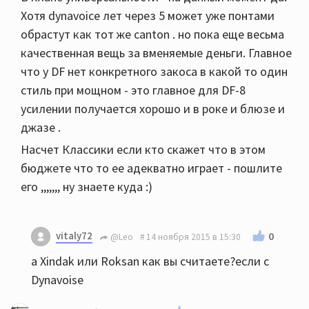
Хотя dynavoice лет через 5 может уже понтами
обрастут как тот же canton . но пока еще весьма
качественная вещь за вменяемые деньги. Главное
что у DF нет конкретного закоса в какой то один
стиль при мощном - это главное для DF-8
усилении получается хорошо и в роке и блюзе и
джазе .
Насчет Классики если кто скажет что в этом
бюджете что то ее адекватно играет - пошлите
его ,,,,,,, ну знаете куда :)
vitaly72
0
@Leo
14 ноября 2015 в 15:30
а Xindak или Roksan как вы считаете?если с
Dynavoise