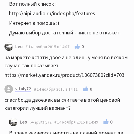
Вот полный список :
http://aipi-audio.ru/index.php/features
Интернет в помощь :)
Думаю выбор достаточный - никто не откажет.
0
Leo
14 ноября 2015 в 14:07
на маркете кстати двое а не один . у меня во всяком
случае так показывает.
https://market.yandex.ru/product/10607380?clid=703
vitaly72
0
14 ноября 2015 в 14:11
спасибо.да двое.как вы считаете в этой ценовой
категории лучший вариант?
0
Leo
@vitaly72
14 ноября 2015 в 14:49
В плане универсальности - на данный момент да.