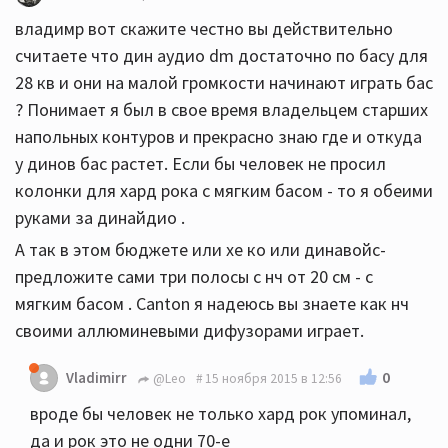
владимр вот скажите честно вы действительно
считаете что дин аудио dm достаточно по басу для
28 кв и они на малой громкости начинают играть бас
? Понимает я был в свое время владельцем старших
напольных контуров и прекрасно знаю где и откуда
у динов бас растет. Если бы человек не просил
колонки для хард рока с мягким басом - то я обеими
руками за динайдио .
А так в этом бюджете или хе ко или динавойс-
предложите сами три полосы с нч от 20 см - с
мягким басом . Canton я надеюсь вы знаете как нч
своими аллюминевыми дифузорами играет.
0
Vladimirr
@Leo
15 ноября 2015 в 12:56
вроде бы человек не только хард рок упоминал,
да и рок это не одни 70-е