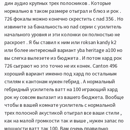
дин аудио крупных трех полосников . Которые
нормально в таком размере отыграл и блюз и рок .
726 фокалы можно конечно скрестить с nad 356 . Но
извините за банальность но nad серии c усилитель
начального уровня и эти колонки он полностью не
раскроет . Я бы ставил к ним или roksan kandy k2
или более интересный вариант yba heritage a100 но
вы слегка вылезете из бюджета . И потом хард рок
726 сыграют но это точно не их конек. Canton 496
хороший вариант именно под хард по остальным
стилям к кантонам нужен гебрид . А нормальный
гебридный усилитель ватт на 100 играющий хард
рок ну совсем вылазит из вашего бюджета. Вообще
чтобы в вашей комнате усилитель с нормальной
трех полосной акустикой отыграл все ваши стили ,
как на малой громкости так и выше , нужен запас по
мощности ватт так 100. Вам очень правильно