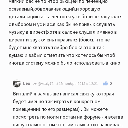
мягкий бас.не то чтоб бьющей по печени,но
осязаемый,обволакивающий.и хорошую
детализацию ас. а честно я уже больше запутался
с выбором и ус и ас.я как бы не привык слушать
музыку в директ(хотя в салоне слушал именно в
директ и звук очень пнравился)боюсь что не
будет мне хватать тембро блока.это я так
думаю.и забыл отметить что хотелось бы чтоб
иногда систему можно было использовать в кино
0
Leo
@vitaly72
15 ноября 2015 в 12:21
Виталий я вам выше написал связку которая
будет именно так играть в конкретном
помещении( по его размерам) . Вы можете
посмотреть по моим постам на форуме - я всегда
пишу только о том что сам слышал и сравнивал .