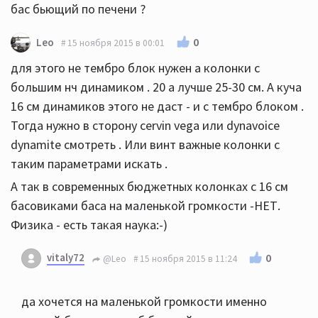
бас бьющий по печени ?
0
Leo
15 ноября 2015 в 00:01
для этого не тембро блок нужен а колонки с
большим нч динамиком . 20 а лучше 25-30 см. А куча
16 см динамиков этого не даст - и с тембро блоком .
Тогда нужно в сторону cervin vega или dynavoice
dynamite смотреть . Или винт важные колонки с
таким параметрами искать .
А так в современных бюджетных колонках с 16 см
басовиками баса на маленькой громкости -НЕТ.
Физика - есть такая наука:-)
vitaly72
0
@Leo
15 ноября 2015 в 11:24
да хочется на маленькой громкости именно