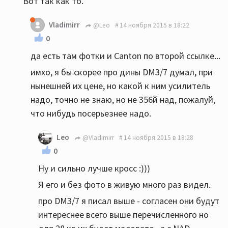
Вот так как то.
Vladimirr
@Leo
14 ноября 2015 в 18:22
0
да есть там фотки и Canton по второй ссылке...
имхо, я бы скорее про дины DM3/7 думал, при
нынешней их цене, но какой к ним усилитель
надо, точно не знаю, но не 356й над, пожалуй,
что нибудь посерьезнее надо.
Leo
@Vladimirr
14 ноября 2015 в 18:28
0
Ну и сильно лучше кросс :)))
Я его и без фото в живую много раз видел.
про DM3/7 я писал выше - согласен они будут
интереснее всего выше перечисленного но