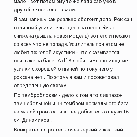
мало - вот потом ему те же лада саб уже в
другой ветке советовали.
Я вам напишу как реально обстоит дело. Рок сан
отличный усилитель - цена на него сейчас
снижена (вышла новая модель) вот его и пехают
со всем что не попадя. Усилитель при этом не
любит тяжелой акустики - что сказывается
опять же на басе . А df 8 любят именно мощные
усилки с хорошей отдачей по току чего у
роксана нет . По этому я вам и посоветовал
определенную связку .
По темброблокам - дело в том что диапазон
там небольшой и нч тембром нормального баса
на малой громкости вы не добьетесь от кучи 16
см. Динамиков .
Конкретно по ро тел - очень яркий и жесткий