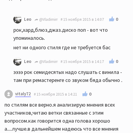
0
Leo
@Vladimirr
15 ноября 2015 в 14:07
рок,хард,блюз,джаз.диско поп - вот что
упоминалось.
нет ни одного стиля где не требуется бас
0
Leo
@Vladimirr
15 ноября 2015 в 14:17
ээээ рок семидесятых надо слушать с винила -
там при ремастеренге со звуком бяда обычно .
vitaly72
0
15 ноября 2015 в 14:21
по стилям все верно.я анализирую мнения всех
участников,читаю ветки связанные с этим
вопросом.как говорится одна голова хорошо
а....лучше.в дальнейшем надеюсь что все мнения