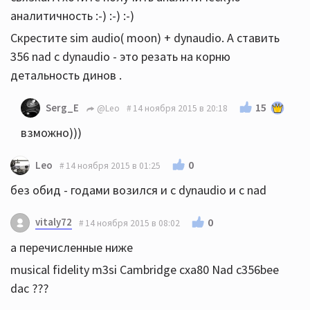
аналитичность :-) :-) :-)
Скрестите sim audio( moon) + dynaudio. А ставить
356 nad с dynaudio - это резать на корню
детальность динов .
15
Serg_E
@Leo
14 ноября 2015 в 20:18
взможно)))
0
Leo
14 ноября 2015 в 01:25
без обид - годами возился и с dynaudio и с nad
vitaly72
0
14 ноября 2015 в 08:02
а перечисленные ниже
musical fidelity m3si Cambridge cxa80 Nad c356bee
dac ???