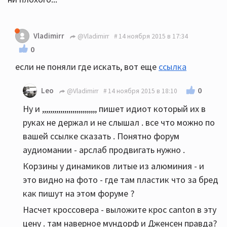
Vladimirr
@Vladimirr
14 ноября 2015 в 17:34
0
если не поняли где искать, вот еще
ссылка
0
Leo
@Vladimirr
14 ноября 2015 в 18:10
Ну и ,,,,,,,,,,,,,,,,,,,,,,,,,,, пишет идиот который их в
руках не держал и не слышал . все что можно по
вашей ссылке сказать . Понятно форум
аудиомании - арслаб продвигать нужно .
Корзины у динамиков литые из алюминия - и
это видно на фото - где там пластик что за бред
как пишут на этом форуме ?
Насчет кроссовера - выложите крос canton в эту
цену . там наверное мундорф и Дженсен правда?