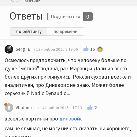
рейтинг
Ответы
0
Подписаться
по рейтингу
по времени
15
Serg_E
13 ноября 2015 в 19:56
Осмелюсь предположить, что человеку больше по
душе "мягкая" подача, раз Маранц и Дали из всего
более других приглянулись. Роксан суховат все же и
аналитичен, про Динавоис не знаю. Может более
серьезный Nad с Dynaudio...
2
Vladimirr
14 ноября 2015 в 17:13
веселые картинки про
динавойс
сам не слышал, не могу ничего сказать, ни хорошего,
ни плохого...