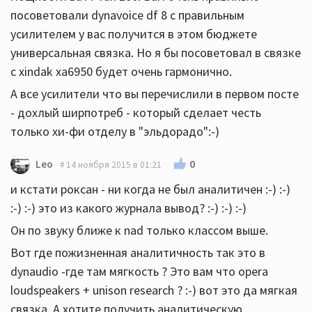
посоветовали dynavoice df 8 с правильным
усилителем у вас получится в этом бюджете
универсальная связка. Но я бы посоветовал в связке
с xindak xa6950 будет очень гармонично.
А все усилители что вы перечислили в первом посте
- дохлый ширпотреб - который сделает честь
только хи-фи отделу в "эльдорадо":-)
0
Leo
14 ноября 2015 в 01:21
и кстати роксан - ни когда не был аналитичен :-) :-)
:-) :-) это из какого журнала вывод? :-) :-) :-)
Он по звуку ближе к nad только классом выше.
Вот где пожизненная аналитичность так это в
dynaudio -где там мягкость ? Это вам что opera
loudspeakers + unison research ? :-) вот это да мягкая
связка. А хотите получить аналитическую