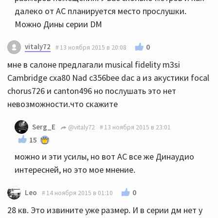
далеко от АС планируется место прослушки.
Можно Дины серии DM
vitaly72
0
13 ноября 2015 в 20:08
мне в салоне предлагали musical fidelity m3si
Cambridge cxa80 Nad c356bee dac а из акустики focal
chorus726 и canton496 но послушать это нет
невозможности.что скажите
Serg_E
@vitaly72
13 ноября 2015 в 23:01
15
можно и эти усилы, но вот АС все же Динаудио
интересней, но это мое мнение.
0
Leo
14 ноября 2015 в 01:10
28 кв. Это извините уже размер. И в серии дм нет у