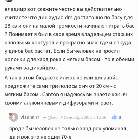
владимр вот скажите честно вы действительно
считаете что дин аудио dm достаточно по басу для
28 кв и они на малой громкости начинают играть бас
? Понимает я был в свое время владельцем старших
напольных контуров и прекрасно знаю где и откуда
у динов бас растет. Если бы человек не просил
колонки для хард рока с мягким басом - то я обеими
руками за динайдио .
А так в этом бюджете или хе ко или динавойс-
предложите сами три полосы с нч от 20 см - с
мягким басом . Canton я надеюсь вы знаете как нч
своими аллюминевыми дифузорами играет.
0
Vladimirr
@Leo
15 ноября 2015 в 12:56
вроде бы человек не только хард рок упоминал,
да и рок это не одни 70-е