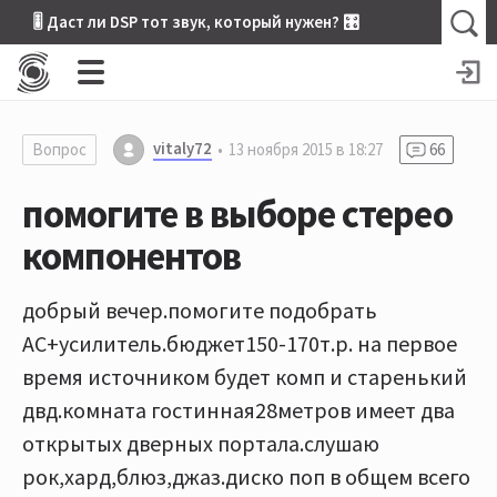
🎚 Даст ли DSP тот звук, который нужен? 🎛
vitaly72
Вопрос
13 ноября 2015 в 18:27
66
помогите в выборе стерео
компонентов
добрый вечер.помогите подобрать
АС+усилитель.бюджет150-170т.р. на первое
время источником будет комп и старенький
двд.комната гостинная28метров имеет два
открытых дверных портала.слушаю
рок,хард,блюз,джаз.диско поп в общем всего