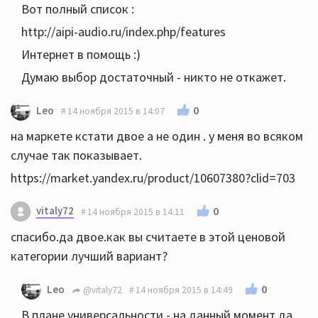
Вот полный список :
http://aipi-audio.ru/index.php/features
Интернет в помощь :)
Думаю выбор достаточный - никто не откажет.
0
Leo
14 ноября 2015 в 14:07
на маркете кстати двое а не один . у меня во всяком
случае так показывает.
https://market.yandex.ru/product/10607380?clid=703
vitaly72
0
14 ноября 2015 в 14:11
спасибо.да двое.как вы считаете в этой ценовой
категории лучший вариант?
0
Leo
@vitaly72
14 ноября 2015 в 14:49
В плане универсальности - на данный момент да.