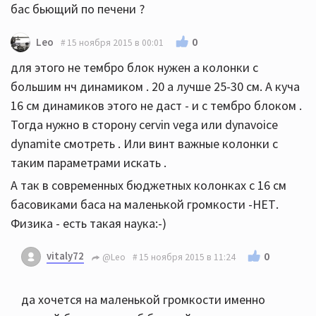
бас бьющий по печени ?
0
Leo
15 ноября 2015 в 00:01
для этого не тембро блок нужен а колонки с
большим нч динамиком . 20 а лучше 25-30 см. А куча
16 см динамиков этого не даст - и с тембро блоком .
Тогда нужно в сторону cervin vega или dynavoice
dynamite смотреть . Или винт важные колонки с
таким параметрами искать .
А так в современных бюджетных колонках с 16 см
басовиками баса на маленькой громкости -НЕТ.
Физика - есть такая наука:-)
vitaly72
0
@Leo
15 ноября 2015 в 11:24
да хочется на маленькой громкости именно