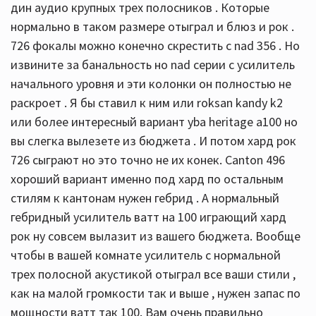
дин аудио крупных трех полосников . Которые
нормально в таком размере отыграл и блюз и рок .
726 фокалы можно конечно скрестить с nad 356 . Но
извините за банальность но nad серии c усилитель
начального уровня и эти колонки он полностью не
раскроет . Я бы ставил к ним или roksan kandy k2
или более интересный вариант yba heritage a100 но
вы слегка вылезете из бюджета . И потом хард рок
726 сыграют но это точно не их конек. Canton 496
хороший вариант именно под хард по остальным
стилям к кантонам нужен гебрид . А нормальный
гебридный усилитель ватт на 100 играющий хард
рок ну совсем вылазит из вашего бюджета. Вообще
чтобы в вашей комнате усилитель с нормальной
трех полосной акустикой отыграл все ваши стили ,
как на малой громкости так и выше , нужен запас по
мощности ватт так 100. Вам очень правильно