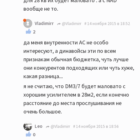
для 28 кв их будет маловато . а c NAD
вообще не то.
Vladimirr
@Vladimirr
14 ноября 2015 в 18:52
2
да меня внутренности АС не особо
интересуют, а динавойсы эти по всем
признакам обычная бюджетка, чуть лучше
они конкурентов подходящих или чуть хуже,
какая разница...
я не считаю, что DM3/7 будет маловато с
хорошим усилителем в 28м2, если конечно
расстояние до места прослушивания не
очень большое.
Leo
@Vladimirr
14 ноября 2015 в 18:56
0