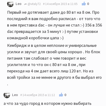
0
Leo
@vitaly72
14 ноября 2015 в 11:05
Первый не дотягивает даже до 80 вт на 8 ом. Про
последний я вам подробно расписал - от того что
в нем приставка dac - он лучше не стал :-) 356 в 356
dac превращается за 5 минут :-) путем установки
командной коробочки цапа :-)
Кембридж и в целом неплохие и универсальные
усилки и звучат для своей цены хорошо . Но блок
питания там слабоват о чем говорит и вес
усилителя и то что он с 80 вт на 8 ом , при
переходе на 4 ом дает всего лиш 120 вт. Но из
всей тройки за не менее м другого я бы выбрал его
.
0
Leo
14 ноября 2015 в 11:12
а что за чудо город в котором нужно выбирать