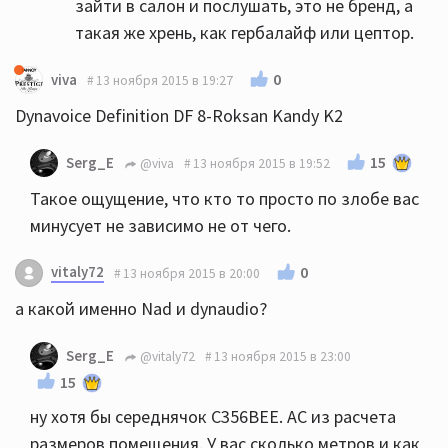
зайти в салон и послушать, это не бренд, а
такая же хрень, как гербалайф или цептор.
0
viva
13 ноября 2015 в 19:27
Dynavoice Definition DF 8-Roksan Kandy K2
15
Serg_E
@viva
13 ноября 2015 в 19:52
Такое ощущение, что кто то просто по злобе вас
минусует не зависимо не от чего.
vitaly72
0
13 ноября 2015 в 20:00
а какой именно Nad и dynaudio?
Serg_E
@vitaly72
13 ноября 2015 в 23:00
15
ну хотя бы середнячок С356ВЕЕ. АС из расчета
размеров помещения. У вас сколько метров и как