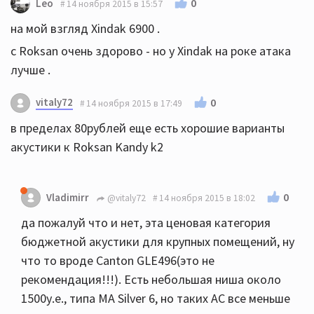
0
Leo
14 ноября 2015 в 15:57
на мой взгляд Xindak 6900 .
c Roksan очень здорово - но у Xindak на роке атака
лучше .
vitaly72
0
14 ноября 2015 в 17:49
в пределах 80рублей еще есть хорошие варианты
акустики к Roksan Kandy k2
0
Vladimirr
@vitaly72
14 ноября 2015 в 18:02
да пожалуй что и нет, эта ценовая категория
бюджетной акустики для крупных помещений, ну
что то вроде Canton GLE496(это не
рекомендация!!!). Есть небольшая ниша около
1500у.е., типа MA Silver 6, но таких АС все меньше