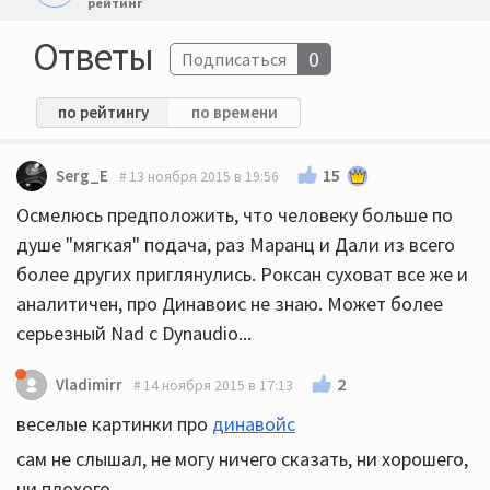
рейтинг
Ответы
0
Подписаться
по рейтингу
по времени
15
Serg_E
13 ноября 2015 в 19:56
Осмелюсь предположить, что человеку больше по
душе "мягкая" подача, раз Маранц и Дали из всего
более других приглянулись. Роксан суховат все же и
аналитичен, про Динавоис не знаю. Может более
серьезный Nad с Dynaudio...
2
Vladimirr
14 ноября 2015 в 17:13
веселые картинки про
динавойс
сам не слышал, не могу ничего сказать, ни хорошего,
ни плохого...