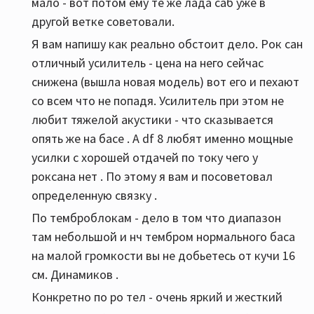
мало - вот потом ему те же лада саб уже в
другой ветке советовали.
Я вам напишу как реально обстоит дело. Рок сан
отличный усилитель - цена на него сейчас
снижена (вышла новая модель) вот его и пехают
со всем что не попадя. Усилитель при этом не
любит тяжелой акустики - что сказывается
опять же на басе . А df 8 любят именно мощные
усилки с хорошей отдачей по току чего у
роксана нет . По этому я вам и посоветовал
определенную связку .
По темброблокам - дело в том что диапазон
там небольшой и нч тембром нормального баса
на малой громкости вы не добьетесь от кучи 16
см. Динамиков .
Конкретно по ро тел - очень яркий и жесткий