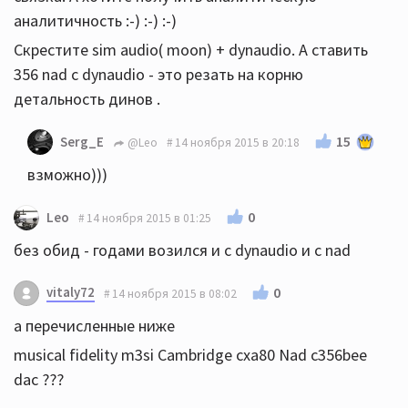
аналитичность :-) :-) :-)
Скрестите sim audio( moon) + dynaudio. А ставить
356 nad с dynaudio - это резать на корню
детальность динов .
15
Serg_E
@Leo
14 ноября 2015 в 20:18
взможно)))
0
Leo
14 ноября 2015 в 01:25
без обид - годами возился и с dynaudio и с nad
vitaly72
0
14 ноября 2015 в 08:02
а перечисленные ниже
musical fidelity m3si Cambridge cxa80 Nad c356bee
dac ???