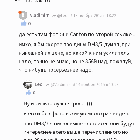
Вот так как то.
Vladimirr
@Leo
14 ноября 2015 в 18:22
0
да есть там фотки и Canton по второй ссылке...
имхо, я бы скорее про дины DM3/7 думал, при
нынешней их цене, но какой к ним усилитель
надо, точно не знаю, но не 356й над, пожалуй,
что нибудь посерьезнее надо.
Leo
@Vladimirr
14 ноября 2015 в 18:28
0
Ну и сильно лучше кросс :)))
Я его и без фото в живую много раз видел.
про DM3/7 я писал выше - согласен они будут
интереснее всего выше перечисленного но