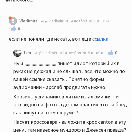
Vladimirr
@Vladimirr
14 ноября 2015 в 17:34
0
если не поняли где искать, вот еще
ссылка
0
Leo
@Vladimirr
14 ноября 2015 в 18:10
Ну и ,,,,,,,,,,,,,,,,,,,,,,,,,,, пишет идиот который их в
руках не держал и не слышал . все что можно по
вашей ссылке сказать . Понятно форум
аудиомании - арслаб продвигать нужно .
Корзины у динамиков литые из алюминия - и
это видно на фото - где там пластик что за бред
как пишут на этом форуме ?
Насчет кроссовера - выложите крос canton в эту
цену . там наверное мундорф и Дженсен правда?