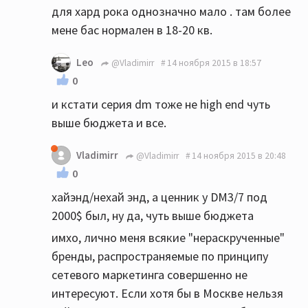
для хард рока однозначно мало . там более
мене бас нормален в 18-20 кв.
Leo
@Vladimirr
14 ноября 2015 в 18:57
0
и кстати серия dm тоже не high end чуть
выше бюджета и все.
Vladimirr
@Vladimirr
14 ноября 2015 в 20:48
0
хайэнд/нехай энд, а ценник у DM3/7 под
2000$ был, ну да, чуть выше бюджета
имхо, лично меня всякие "нераскрученные"
бренды, распространяемые по принципу
сетевого маркетинга совершенно не
интересуют. Если хотя бы в Москве нельзя