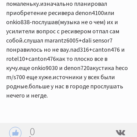
помаленьку.изначально планировал
приобретение ресивера denon4100или
onkio838-послушав(музыка не о чем) их и
усилители вопрос с ресивером отпал сам
собой.слушал marantz6005+dali sensor7
понравилось но не вау.nad316+canton476 и
rotel10+canton476как то плоско все в
кучу.еще onkio9030 и denon720акустика heco
m/s700 еще хуже.источники у всех были
родные.больше у нас в городе прослушать
нечего и негде.
0