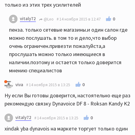
только из этих трех усилителей
vitaly72
0
@Leo
14 ноября 2015 в 12:47
пенза. только сетевые магазины.и один салон где
можно послушать. в том то и дело,что выбор
очень ограничен.привезти пожалуйста,а
прослушать можно только имеющиеся в
наличии.поэтому и остается только доверится
мнению специалистов
0
viva
14 ноября 2015 в 13:25
Ну если Вы готовы доверится, настоятельно еще раз
рекомендую связку Dynavoice DF 8 - Roksan Kandy K2
vitaly72
0
14 ноября 2015 в 13:25
xindak yba dynavois на маркете торгует только один