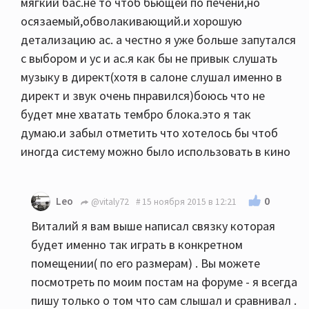
мягкий бас.не то чтоб бьющей по печени,но
осязаемый,обволакивающий.и хорошую
детализацию ас. а честно я уже больше запутался
с выбором и ус и ас.я как бы не привык слушать
музыку в директ(хотя в салоне слушал именно в
директ и звук очень пнравился)боюсь что не
будет мне хватать тембро блока.это я так
думаю.и забыл отметить что хотелось бы чтоб
иногда систему можно было использовать в кино
0
Leo
@vitaly72
15 ноября 2015 в 12:21
Виталий я вам выше написал связку которая
будет именно так играть в конкретном
помещении( по его размерам) . Вы можете
посмотреть по моим постам на форуме - я всегда
пишу только о том что сам слышал и сравнивал .