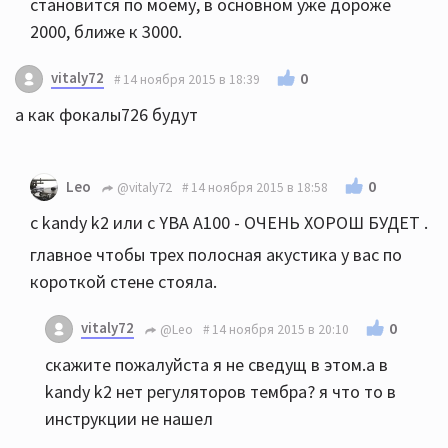
становится по моему, в основном уже дороже
2000, ближе к 3000.
vitaly72
0
14 ноября 2015 в 18:39
а как фокалы726 будут
0
Leo
@vitaly72
14 ноября 2015 в 18:58
c kandy k2 или c YBA A100 - ОЧЕНЬ ХОРОШ БУДЕТ .
главное чтобы трех полосная акустика у вас по
короткой стене стояла.
vitaly72
0
@Leo
14 ноября 2015 в 20:10
скажите пожалуйста я не сведущ в этом.а в
kandy k2 нет регуляторов тембра? я что то в
инструкции не нашел