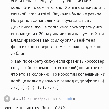
усилитель - к нему нужны ну очень мягкие
колонки и то сомнительно . Хотя я сталкивался с
связкой jamo и rotel . Звучание было не резкое .
Но у jamo все напольники - куча 13-16 см .
Динамиков. Лучше тогда хеко посмотреть у них
есть модели с 20 см динамиками на бумаге. Хотя
Владимр может вам ссылку опять знайте на
фото их кроссоверов - там все тоже бюджетно.
:-) блин.
Я вам по секрету скажу если сравнить кроссовер
сонус фабер кремона - с его ценой( посмотрите
что это за колонки) . То кросс там копеешный - и
вообще полное дерьмо и развод аудиофилов :-(
:-) :-) :-) :-) :-) :-) :-) :-) :-) :-)
vitaly72
0
15 ноября 2015 в 11:28
вчера еще смотрел Rotel ra1570