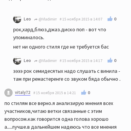
0
Leo
@Vladimirr
15 ноября 2015 в 14:07
рок,хард,блюз,джаз.диско поп - вот что
упоминалось.
нет ни одного стиля где не требуется бас
0
Leo
@Vladimirr
15 ноября 2015 в 14:17
ээээ рок семидесятых надо слушать с винила -
там при ремастеренге со звуком бяда обычно .
vitaly72
0
15 ноября 2015 в 14:21
по стилям все верно.я анализирую мнения всех
участников,читаю ветки связанные с этим
вопросом.как говорится одна голова хорошо
а....лучше.в дальнейшем надеюсь что все мнения