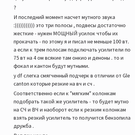
?
И последний момент насчет мутного звука
:))))))))))) это три полосы , подвесы достаточно
жесткие - нужен МОЩНЫЙ усилок чтобы их
прокачать - по этому я и писал не меньше 100 вт.
а если к трем полосам подключать усилители по
75 вт на 4 ом всякие там онкио и деноны . то и
фокал и кантон будут мутными.
у df слегка смягченный подчерк в отличии от Gle
canton которые резкие на вч и сч .
Соответственно если к "мягким" колонкам
подобрать такой же усилитель - то будет мутно
на СЧ и ВЧ и наоборот если к резким колонкам
взять резкий усилитель то получится бензопила
дружба .