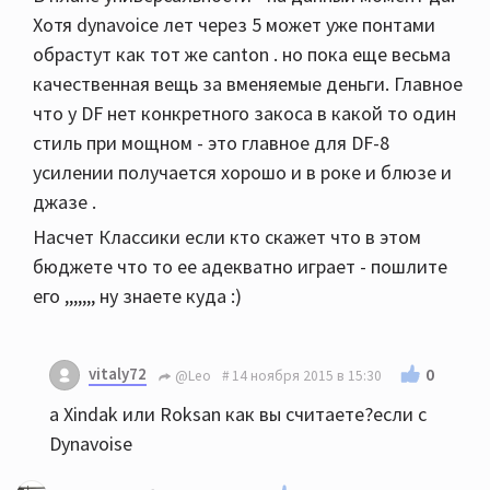
Хотя dynavoice лет через 5 может уже понтами
обрастут как тот же canton . но пока еще весьма
качественная вещь за вменяемые деньги. Главное
что у DF нет конкретного закоса в какой то один
стиль при мощном - это главное для DF-8
усилении получается хорошо и в роке и блюзе и
джазе .
Насчет Классики если кто скажет что в этом
бюджете что то ее адекватно играет - пошлите
его ,,,,,,, ну знаете куда :)
vitaly72
0
@Leo
14 ноября 2015 в 15:30
а Xindak или Roksan как вы считаете?если с
Dynavoise