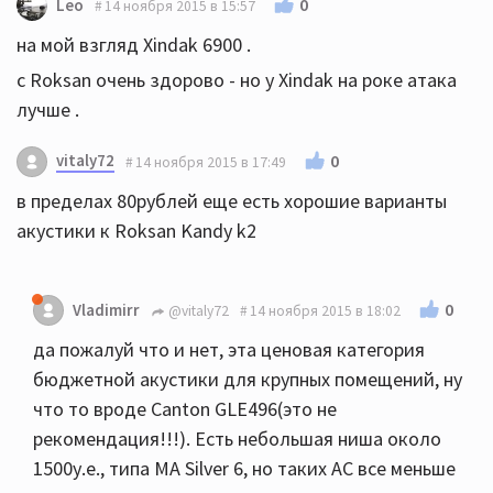
0
Leo
14 ноября 2015 в 15:57
на мой взгляд Xindak 6900 .
c Roksan очень здорово - но у Xindak на роке атака
лучше .
vitaly72
0
14 ноября 2015 в 17:49
в пределах 80рублей еще есть хорошие варианты
акустики к Roksan Kandy k2
0
Vladimirr
@vitaly72
14 ноября 2015 в 18:02
да пожалуй что и нет, эта ценовая категория
бюджетной акустики для крупных помещений, ну
что то вроде Canton GLE496(это не
рекомендация!!!). Есть небольшая ниша около
1500у.е., типа MA Silver 6, но таких АС все меньше