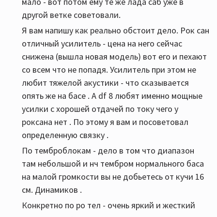
мало - вот потом ему те же лада саб уже в
другой ветке советовали.
Я вам напишу как реально обстоит дело. Рок сан
отличный усилитель - цена на него сейчас
снижена (вышла новая модель) вот его и пехают
со всем что не попадя. Усилитель при этом не
любит тяжелой акустики - что сказывается
опять же на басе . А df 8 любят именно мощные
усилки с хорошей отдачей по току чего у
роксана нет . По этому я вам и посоветовал
определенную связку .
По темброблокам - дело в том что диапазон
там небольшой и нч тембром нормального баса
на малой громкости вы не добьетесь от кучи 16
см. Динамиков .
Конкретно по ро тел - очень яркий и жесткий