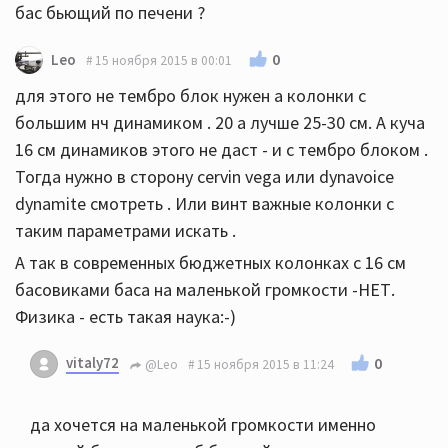
бас бьющий по печени ?
0
Leo
15 ноября 2015 в 00:01
для этого не тембро блок нужен а колонки с
большим нч динамиком . 20 а лучше 25-30 см. А куча
16 см динамиков этого не даст - и с тембро блоком .
Тогда нужно в сторону cervin vega или dynavoice
dynamite смотреть . Или винт важные колонки с
таким параметрами искать .
А так в современных бюджетных колонках с 16 см
басовиками баса на маленькой громкости -НЕТ.
Физика - есть такая наука:-)
vitaly72
0
@Leo
15 ноября 2015 в 11:24
да хочется на маленькой громкости именно