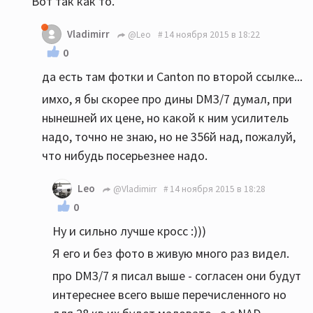
Вот так как то.
Vladimirr
@Leo
14 ноября 2015 в 18:22
0
да есть там фотки и Canton по второй ссылке...
имхо, я бы скорее про дины DM3/7 думал, при
нынешней их цене, но какой к ним усилитель
надо, точно не знаю, но не 356й над, пожалуй,
что нибудь посерьезнее надо.
Leo
@Vladimirr
14 ноября 2015 в 18:28
0
Ну и сильно лучше кросс :)))
Я его и без фото в живую много раз видел.
про DM3/7 я писал выше - согласен они будут
интереснее всего выше перечисленного но