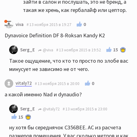
зайти в салон и послушать, это не бренд, а
такая же хрень, как гербалайф или цептор.
0
viva
13 ноября 2015 в 19:27
Dynavoice Definition DF 8-Roksan Kandy K2
15
Serg_E
@viva
13 ноября 2015 в 19:52
Такое ощущение, что кто то просто по злобе вас
минусует не зависимо не от чего.
vitaly72
0
13 ноября 2015 в 20:00
а какой именно Nad и dynaudio?
Serg_E
@vitaly72
13 ноября 2015 в 23:00
15
ну хотя бы середнячок С356ВЕЕ. АС из расчета
размеров помещения. У вас сколько метров и как