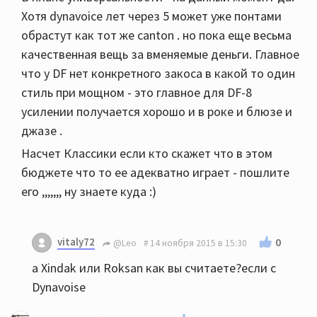
Хотя dynavoice лет через 5 может уже понтами
обрастут как тот же canton . но пока еще весьма
качественная вещь за вменяемые деньги. Главное
что у DF нет конкретного закоса в какой то один
стиль при мощном - это главное для DF-8
усилении получается хорошо и в роке и блюзе и
джазе .
Насчет Классики если кто скажет что в этом
бюджете что то ее адекватно играет - пошлите
его ,,,,,,, ну знаете куда :)
vitaly72
0
@Leo
14 ноября 2015 в 15:30
а Xindak или Roksan как вы считаете?если с
Dynavoise