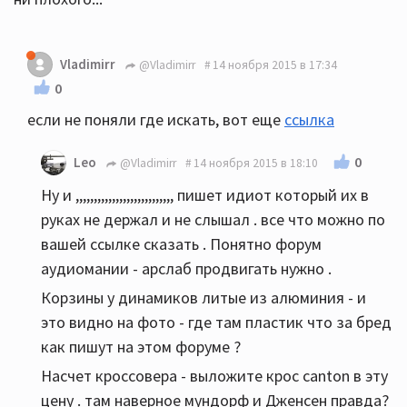
Vladimirr
@Vladimirr
14 ноября 2015 в 17:34
0
если не поняли где искать, вот еще
ссылка
0
Leo
@Vladimirr
14 ноября 2015 в 18:10
Ну и ,,,,,,,,,,,,,,,,,,,,,,,,,,, пишет идиот который их в
руках не держал и не слышал . все что можно по
вашей ссылке сказать . Понятно форум
аудиомании - арслаб продвигать нужно .
Корзины у динамиков литые из алюминия - и
это видно на фото - где там пластик что за бред
как пишут на этом форуме ?
Насчет кроссовера - выложите крос canton в эту
цену . там наверное мундорф и Дженсен правда?