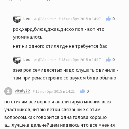
0
Leo
@Vladimirr
15 ноября 2015 в 14:07
рок,хард,блюз,джаз.диско поп - вот что
упоминалось.
нет ни одного стиля где не требуется бас
0
Leo
@Vladimirr
15 ноября 2015 в 14:17
ээээ рок семидесятых надо слушать с винила -
там при ремастеренге со звуком бяда обычно .
vitaly72
0
15 ноября 2015 в 14:21
по стилям все верно.я анализирую мнения всех
участников,читаю ветки связанные с этим
вопросом.как говорится одна голова хорошо
а....лучше.в дальнейшем надеюсь что все мнения