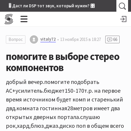
🎚 Даст ли DSP тот звук, который нужен? 🎛
vitaly72
Вопрос
13 ноября 2015 в 18:27
66
помогите в выборе стерео
компонентов
добрый вечер.помогите подобрать
АС+усилитель.бюджет150-170т.р. на первое
время источником будет комп и старенький
двд.комната гостинная28метров имеет два
открытых дверных портала.слушаю
рок,хард,блюз,джаз.диско поп в общем всего