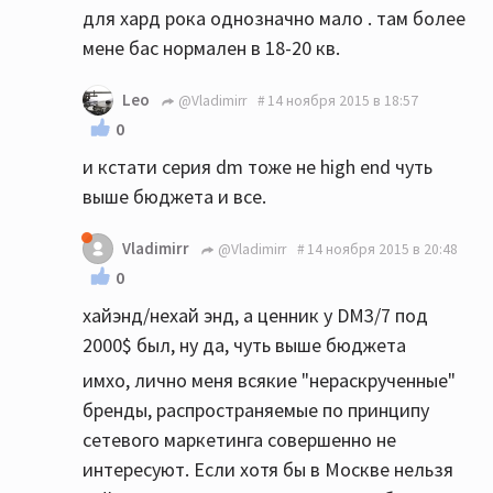
для хард рока однозначно мало . там более
мене бас нормален в 18-20 кв.
Leo
@Vladimirr
14 ноября 2015 в 18:57
0
и кстати серия dm тоже не high end чуть
выше бюджета и все.
Vladimirr
@Vladimirr
14 ноября 2015 в 20:48
0
хайэнд/нехай энд, а ценник у DM3/7 под
2000$ был, ну да, чуть выше бюджета
имхо, лично меня всякие "нераскрученные"
бренды, распространяемые по принципу
сетевого маркетинга совершенно не
интересуют. Если хотя бы в Москве нельзя