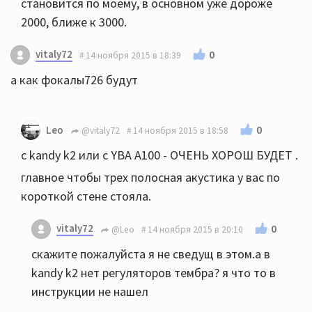
становится по моему, в основном уже дороже
2000, ближе к 3000.
vitaly72
0
14 ноября 2015 в 18:39
а как фокалы726 будут
0
Leo
@vitaly72
14 ноября 2015 в 18:58
c kandy k2 или c YBA A100 - ОЧЕНЬ ХОРОШ БУДЕТ .
главное чтобы трех полосная акустика у вас по
короткой стене стояла.
vitaly72
0
@Leo
14 ноября 2015 в 20:10
скажите пожалуйста я не сведущ в этом.а в
kandy k2 нет регуляторов тембра? я что то в
инструкции не нашел