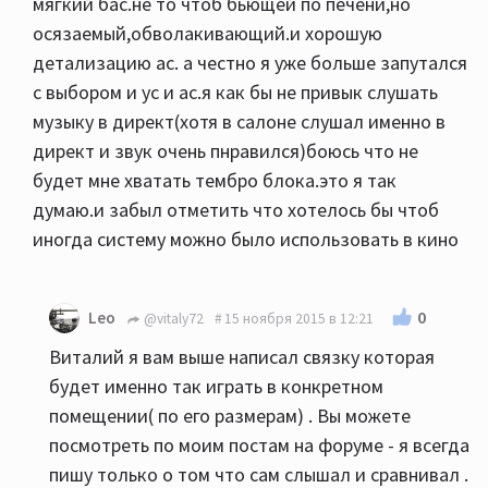
мягкий бас.не то чтоб бьющей по печени,но
осязаемый,обволакивающий.и хорошую
детализацию ас. а честно я уже больше запутался
с выбором и ус и ас.я как бы не привык слушать
музыку в директ(хотя в салоне слушал именно в
директ и звук очень пнравился)боюсь что не
будет мне хватать тембро блока.это я так
думаю.и забыл отметить что хотелось бы чтоб
иногда систему можно было использовать в кино
0
Leo
@vitaly72
15 ноября 2015 в 12:21
Виталий я вам выше написал связку которая
будет именно так играть в конкретном
помещении( по его размерам) . Вы можете
посмотреть по моим постам на форуме - я всегда
пишу только о том что сам слышал и сравнивал .