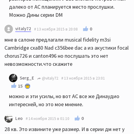
далеко от АС планируется место прослушки.
Можно Дины серии DM
vitaly72
0
13 ноября 2015 в 20:08
мне в салоне предлагали musical fidelity m3si
Cambridge cxa80 Nad c356bee dac а из акустики focal
chorus726 и canton496 но послушать это нет
невозможности.что скажите
Serg_E
@vitaly72
13 ноября 2015 в 23:01
15
можно и эти усилы, но вот АС все же Динаудио
интересней, но это мое мнение.
0
Leo
14 ноября 2015 в 01:10
28 кв. Это извините уже размер. И в серии дм нет у