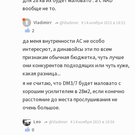
для 28 кв их будет маловато . а c NAD
вообще не то.
Vladimirr
@Vladimirr
14 ноября 2015 в 18:52
2
да меня внутренности АС не особо
интересуют, а динавойсы эти по всем
признакам обычная бюджетка, чуть лучше
они конкурентов подходящих или чуть хуже,
какая разница...
я не считаю, что DM3/7 будет маловато с
хорошим усилителем в 28м2, если конечно
расстояние до места прослушивания не
очень большое.
Leo
@Vladimirr
14 ноября 2015 в 18:56
0