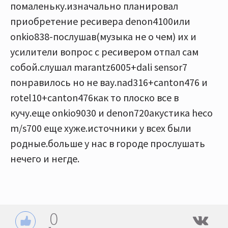
помаленьку.изначально планировал
приобретение ресивера denon4100или
onkio838-послушав(музыка не о чем) их и
усилители вопрос с ресивером отпал сам
собой.слушал marantz6005+dali sensor7
понравилось но не вау.nad316+canton476 и
rotel10+canton476как то плоско все в
кучу.еще onkio9030 и denon720акустика heco
m/s700 еще хуже.источники у всех были
родные.больше у нас в городе прослушать
нечего и негде.
0