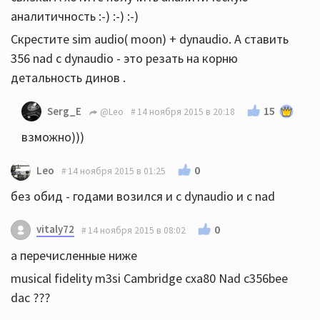
аналитичность :-) :-) :-)
Скрестите sim audio( moon) + dynaudio. А ставить
356 nad с dynaudio - это резать на корню
детальность динов .
15
Serg_E
@Leo
14 ноября 2015 в 20:18
взможно)))
0
Leo
14 ноября 2015 в 01:25
без обид - годами возился и с dynaudio и с nad
vitaly72
0
14 ноября 2015 в 08:02
а перечисленные ниже
musical fidelity m3si Cambridge cxa80 Nad c356bee
dac ???