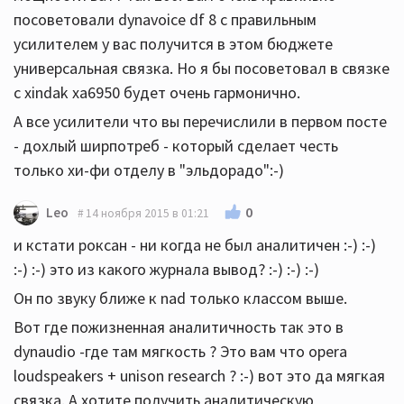
посоветовали dynavoice df 8 с правильным
усилителем у вас получится в этом бюджете
универсальная связка. Но я бы посоветовал в связке
с xindak xa6950 будет очень гармонично.
А все усилители что вы перечислили в первом посте
- дохлый ширпотреб - который сделает честь
только хи-фи отделу в "эльдорадо":-)
0
Leo
14 ноября 2015 в 01:21
и кстати роксан - ни когда не был аналитичен :-) :-)
:-) :-) это из какого журнала вывод? :-) :-) :-)
Он по звуку ближе к nad только классом выше.
Вот где пожизненная аналитичность так это в
dynaudio -где там мягкость ? Это вам что opera
loudspeakers + unison research ? :-) вот это да мягкая
связка. А хотите получить аналитическую