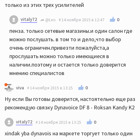
только из этих трех усилителей
vitaly72
0
@Leo
14 ноября 2015 в 12:47
пенза. только сетевые магазины.и один салон где
можно послушать. в том то и дело,что выбор
очень ограничен.привезти пожалуйста,а
прослушать можно только имеющиеся в
наличии.поэтому и остается только доверится
мнению специалистов
0
viva
14 ноября 2015 в 13:25
Ну если Вы готовы доверится, настоятельно еще раз
рекомендую связку Dynavoice DF 8 - Roksan Kandy K2
vitaly72
0
14 ноября 2015 в 13:25
xindak yba dynavois на маркете торгует только один