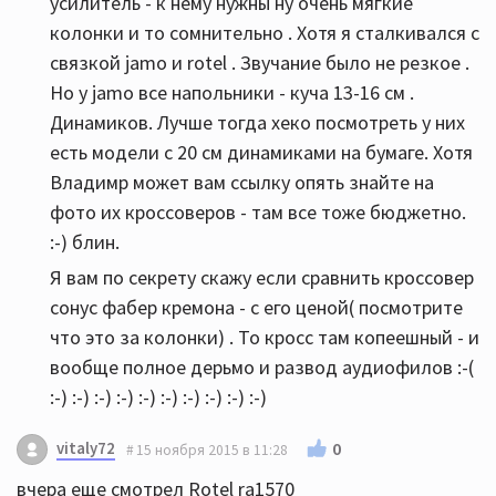
усилитель - к нему нужны ну очень мягкие
колонки и то сомнительно . Хотя я сталкивался с
связкой jamo и rotel . Звучание было не резкое .
Но у jamo все напольники - куча 13-16 см .
Динамиков. Лучше тогда хеко посмотреть у них
есть модели с 20 см динамиками на бумаге. Хотя
Владимр может вам ссылку опять знайте на
фото их кроссоверов - там все тоже бюджетно.
:-) блин.
Я вам по секрету скажу если сравнить кроссовер
сонус фабер кремона - с его ценой( посмотрите
что это за колонки) . То кросс там копеешный - и
вообще полное дерьмо и развод аудиофилов :-(
:-) :-) :-) :-) :-) :-) :-) :-) :-) :-)
vitaly72
0
15 ноября 2015 в 11:28
вчера еще смотрел Rotel ra1570