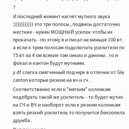
?
И последний момент насчет мутного звука
:))))))))))) это три полосы , подвесы достаточно
жесткие - нужен МОЩНЫЙ усилок чтобы их
прокачать - по этому я и писал не меньше 100 вт.
а если к трем полосам подключать усилители по
75 вт на 4 ом всякие там онкио и деноны . то и
фокал и кантон будут мутными.
у df слегка смягченный подчерк в отличии от Gle
canton которые резкие на вч и сч .
Соответственно если к "мягким" колонкам
подобрать такой же усилитель - то будет мутно
на СЧ и ВЧ и наоборот если к резким колонкам
взять резкий усилитель то получится бензопила
дружба .