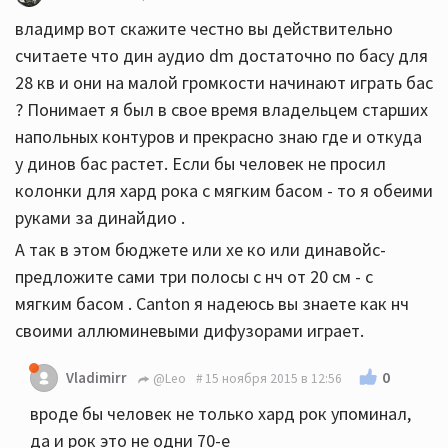
владимр вот скажите честно вы действительно
считаете что дин аудио dm достаточно по басу для
28 кв и они на малой громкости начинают играть бас
? Понимает я был в свое время владельцем старших
напольных контуров и прекрасно знаю где и откуда
у динов бас растет. Если бы человек не просил
колонки для хард рока с мягким басом - то я обеими
руками за динайдио .
А так в этом бюджете или хе ко или динавойс-
предложите сами три полосы с нч от 20 см - с
мягким басом . Canton я надеюсь вы знаете как нч
своими аллюминевыми дифузорами играет.
0
Vladimirr
@Leo
15 ноября 2015 в 12:56
вроде бы человек не только хард рок упоминал,
да и рок это не одни 70-е