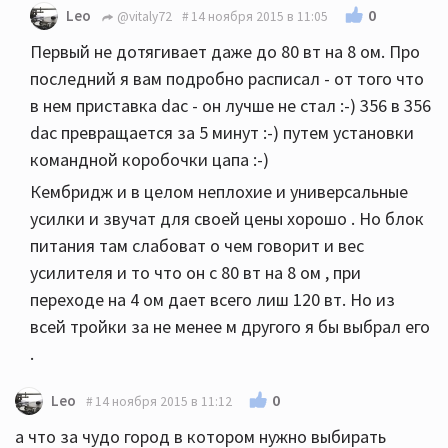
0
Leo
@vitaly72
14 ноября 2015 в 11:05
Первый не дотягивает даже до 80 вт на 8 ом. Про
последний я вам подробно расписал - от того что
в нем приставка dac - он лучше не стал :-) 356 в 356
dac превращается за 5 минут :-) путем установки
командной коробочки цапа :-)
Кембридж и в целом неплохие и универсальные
усилки и звучат для своей цены хорошо . Но блок
питания там слабоват о чем говорит и вес
усилителя и то что он с 80 вт на 8 ом , при
переходе на 4 ом дает всего лиш 120 вт. Но из
всей тройки за не менее м другого я бы выбрал его
.
0
Leo
14 ноября 2015 в 11:12
а что за чудо город в котором нужно выбирать