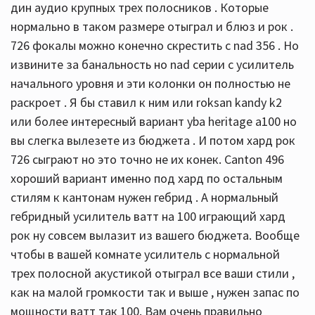
дин аудио крупных трех полосников . Которые
нормально в таком размере отыграл и блюз и рок .
726 фокалы можно конечно скрестить с nad 356 . Но
извините за банальность но nad серии c усилитель
начального уровня и эти колонки он полностью не
раскроет . Я бы ставил к ним или roksan kandy k2
или более интересный вариант yba heritage a100 но
вы слегка вылезете из бюджета . И потом хард рок
726 сыграют но это точно не их конек. Canton 496
хороший вариант именно под хард по остальным
стилям к кантонам нужен гебрид . А нормальный
гебридный усилитель ватт на 100 играющий хард
рок ну совсем вылазит из вашего бюджета. Вообще
чтобы в вашей комнате усилитель с нормальной
трех полосной акустикой отыграл все ваши стили ,
как на малой громкости так и выше , нужен запас по
мощности ватт так 100. Вам очень правильно