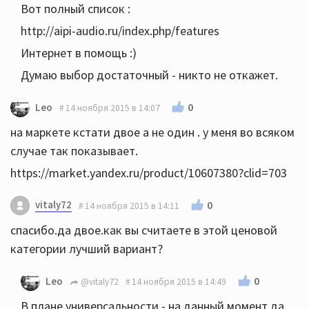
Вот полный список :
http://aipi-audio.ru/index.php/features
Интернет в помощь :)
Думаю выбор достаточный - никто не откажет.
0
Leo
14 ноября 2015 в 14:07
на маркете кстати двое а не один . у меня во всяком
случае так показывает.
https://market.yandex.ru/product/10607380?clid=703
vitaly72
0
14 ноября 2015 в 14:11
спасибо.да двое.как вы считаете в этой ценовой
категории лучший вариант?
0
Leo
@vitaly72
14 ноября 2015 в 14:49
В плане универсальности - на данный момент да.