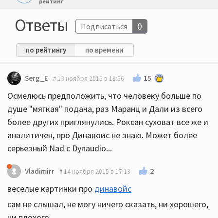
рейтинг
Ответы
0
Подписаться
по рейтингу
по времени
15
Serg_E
13 ноября 2015 в 19:56
Осмелюсь предположить, что человеку больше по
душе "мягкая" подача, раз Маранц и Дали из всего
более других приглянулись. Роксан суховат все же и
аналитичен, про Динавоис не знаю. Может более
серьезный Nad с Dynaudio...
2
Vladimirr
14 ноября 2015 в 17:13
веселые картинки про
динавойс
сам не слышал, не могу ничего сказать, ни хорошего,
ни плохого...