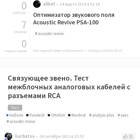
0
allkef
14 марта 2019 в 01:18
рейтинг
Оптимизатор звукового поля
7
Acoustic Revive PSA-100
ответов
acoustic revive
0
Последний ответ от bluesevich •
14 марта 2019 в 10:19
подписчиков
Связующее звено. Тест
межблочных аналоговых кабелей с
разъемами RCA
Тест
Кабели
Furutech
Ortofon
Nordost
analysis-plus
saec
acoustic revive
Gorbatov
31
24 октября 2011 в 15:53