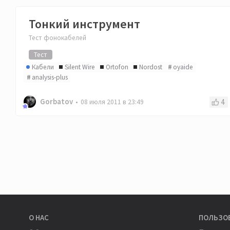
Тонкий инструмент
Тест фонокабелей
Тест
Кабели
Silent Wire
Ortofon
Nordost
oyaide
analysis-plus
Gorbatov
4
08 июля 2011 в 23:49
О НАС
ПОЛЬЗО