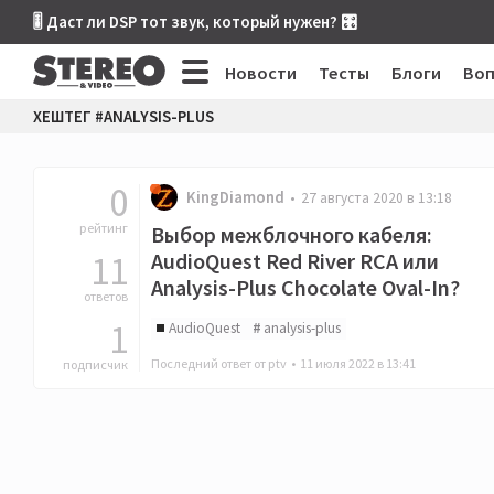
🎚 Даст ли DSP тот звук, который нужен? 🎛
Новости
Тесты
Блоги
Во
ХЕШТЕГ #ANALYSIS-PLUS
0
KingDiamond
27 августа 2020 в 13:18
рейтинг
Выбор межблочного кабеля:
11
AudioQuest Red River RCA или
Analysis-Plus Chocolate Oval-In?
ответов
1
AudioQuest
analysis-plus
Последний ответ от ptv •
11 июля 2022 в 13:41
подписчик