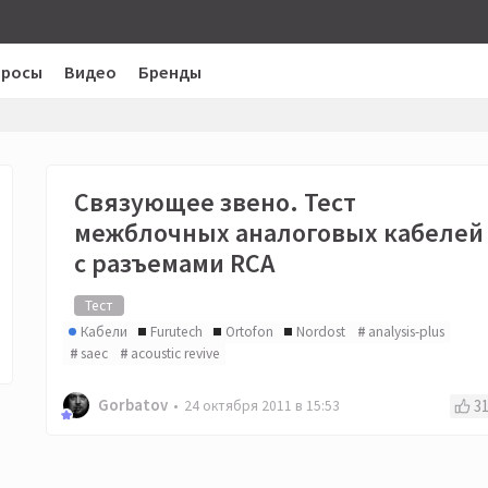
просы
Видео
Бренды
Связующее звено. Тест
межблочных аналоговых кабелей
с разъемами RCA
Тест
Кабели
Furutech
Ortofon
Nordost
analysis-plus
saec
acoustic revive
Gorbatov
3
24 октября 2011 в 15:53