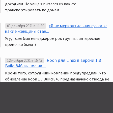
доходили. Но чаще я пытался их как-то
транспортировать по домам....
«Я не меркантильная сучка!»:
03 декабря 2021 в 11:39
какие женщины стан...
Угу, тоже был менеджером рок группы, интересное
времечко было :)
Roon для Linux в версии 1.8
12 ноября 2021 в 15:45
Build 846 вышел на ...
Кроме того, сотрудники компании предупредили, что
обновление Roon 1.8 Build 846 предназначено отнюдь не
для «чайников». Оно требует изменений на уровне
командной строки и не может быть установлено
«щелчком мыши». Странно, у меня ядро на Arch Linux уже
обновилось до 1.8 (build 850) само, пришлось только
мышью щёлкнуть.