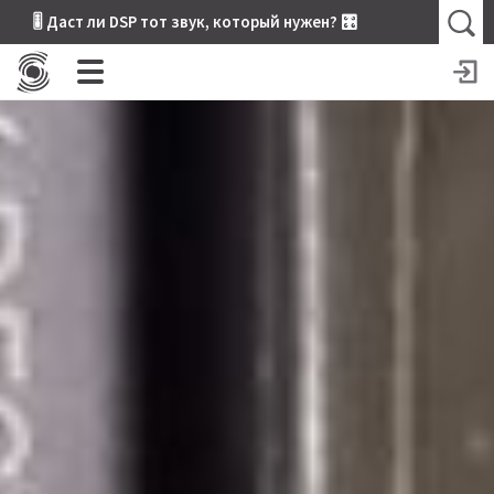
🎚 Даст ли DSP тот звук, который нужен? 🎛