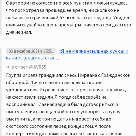
С автором не согласен по всем пунктам. Фильм лучшее,
что посмотрел за прошедшее время, ни сколько не
пожалел потраченных 2,5 часов на этот шедевр. Увидел
фильм случайно в день премьеры, ничего о нём до этого
дня не знал.
«Я не меркантильная сучка!»:
06 декабря 2021 в 15:51
какие женщины стан...
в ответ
@AVR55
Группа играла грандж аля смесь Нирвана с Гражданской
обороной. Лично я ничего не получал кроме
удовольствия. Играли в местных рок и ночных клубах,
на фестивали ездили. Я тогда себя всерьёз не
воспринимал. Главная задача была договориться о
выступлении с площадкой потом уговорить группу
выступить, а потом не дать им довести себя до
скотского состояния перед концертом. А после
концерта иногда совместно до скотского состояния