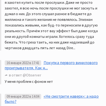
я захотел купить после прослушки. Даже не просто
захотел, я всю ночь после прослушки не мог заснуть и
думал о них. До этого слушал разное в бюджете до
миллиона и такого желания не появлялось. Элизиан
показались живыми, как буд-то переносили в другую
реальность. Причём этот вау эффект был даже когда
они из другой комнаты играли. Хотелось сразу туда
бежать. Что греха таить, на них даже надоевший до
чертиков двадцать пять лет назад Dire...
Покупка первого винилового
16 января 2022 в 17:41
проигрывателя. Как н...
в ответ
@Observer
У меня проблем с фоном нет
«Не смотрите наверх»: а надо
09 января 2022 в 14:04
было?