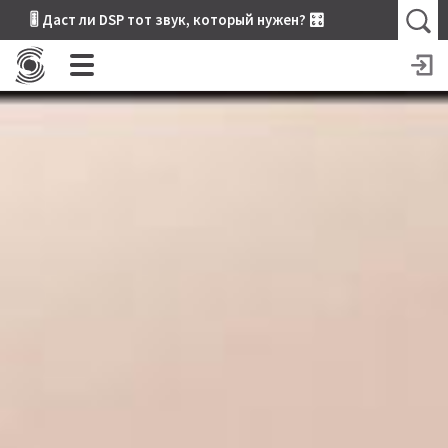
🎚 Даст ли DSP тот звук, который нужен? 🎛