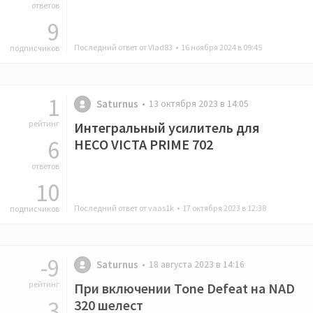
ответов
9
Последний ответ от Vlad83 •
16 ноября 2024 в 09:45
подписчиков
1
Saturnus
13 октября 2023 в 14:05
рейтинг
Интегральный усилитель для
6
HECO VICTA PRIME 702
ответов
10
Последний ответ от vaas1k •
17 октября 2023 в 12:38
подписчиков
-9
Saturnus
18 августа 2023 в 14:16
рейтинг
При включении Tone Defeat на NAD
3
320 шелест