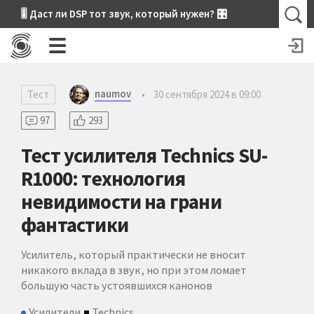
🎚 Даст ли DSP тот звук, который нужен? 🎛
naumov
Тест
•
30 сентября 2024 в 09:00
97
293
Тест усилителя Technics SU-
R1000: технология
невидимости на грани
фантастики
Усилитель, который практически не вносит
никакого вклада в звук, но при этом ломает
большую часть устоявшихся канонов
Усилители
Technics