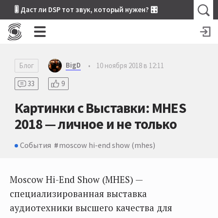
🎚 Даст ли DSP тот звук, который нужен? 🎛
BigD
Блог
•
10 ноября 2018 в 12:11
33
9
Картинки с Выставки: MHES
2018 — личное и не только
События
​moscow hi-end show (mhes)
Moscow Hi-End Show (MHES) —
специализированная выставка
аудиотехники высшего качества для