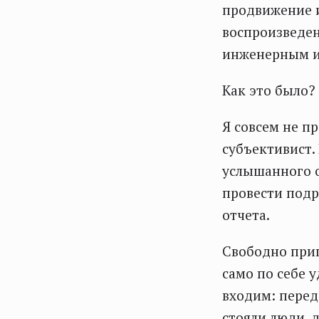
продвижение и
воспроизведен
инженерным и
Как это было?
Я совсем не п
субъективист.
услышанного о
провести подр
отчета.
Свободно прип
само по себе 
входим: перед
стояли люди, 