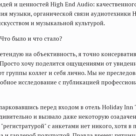
дей и ценностей High End Audio: качественног
ия музыки, органической связи аудиотехники Hi
скусством и музыкальной культурой.
 Что было и что стало?
ретендую на объективность, я точно консервати
 Просто хочу поделится ощущениями от увиден
т группы коллег и себя лично. Мы не преследов
обное исследование с публикацией профессион
арковавшись перед входом в отель Holiday Inn 
удивительно и вызвало даже некоторую озадачен
 "регистратурой" с анкетами нет никого, хотя в
да и гардероб полупустой. Правда время: пятниц