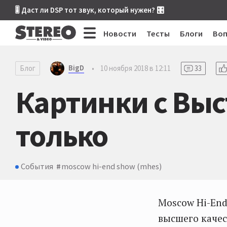
🎚 Даст ли DSP тот звук, который нужен? 🎛
Новости
Тесты
Блоги
Во
BigD
Блог
•
10 ноября 2018 в 12:11
33
Картинки с Выс
только
События
​moscow hi-end show (mhes)
Moscow Hi-End
высшего качес