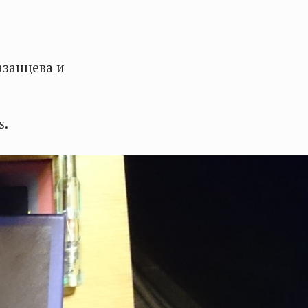
азанцева и
s.