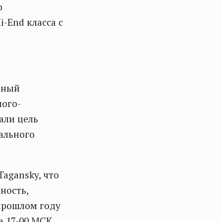
о
-End класса с
вный
ного-
али цель
ального
Tagansky, что
ность,
 прошлом году
а 17-00 МСК.