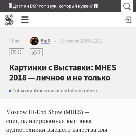
🎚 Даст ли DSP тот звук, который нужен? 🎛
BigD
Блог
•
10 ноября 2018 в 12:11
33
9
Картинки с Выставки: MHES
2018 — личное и не только
События
​moscow hi-end show (mhes)
Moscow Hi-End Show (MHES) —
специализированная выставка
аудиотехники высшего качества для