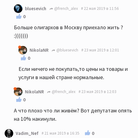
bluesevich
@french_alex
22 мая 2019 в 11:56
0
Больше олигархов в Москву приехало жить ?
:)))))))
NikolaNR
@bluesevich
23 мая 2019 в 12:01
0
Если ничего не покупать,то цены на товары и
услуги в нашей стране нормальные.
NikolaNR
@french_alex
23 мая 2019 в 12:03
0
А что плохо что ли живём? Вот депутатам опять
на 10% накинули.
0
Vadim_Nef
21 мая 2019 в 16:35