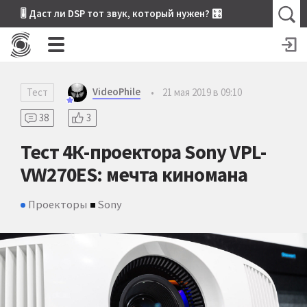
🎚 Даст ли DSP тот звук, который нужен? 🎛
VideoPhile
Тест
•
21 мая 2019 в 09:10
38
3
Тест 4К-проектора Sony VPL-
VW270ES: мечта киномана
Проекторы
Sony