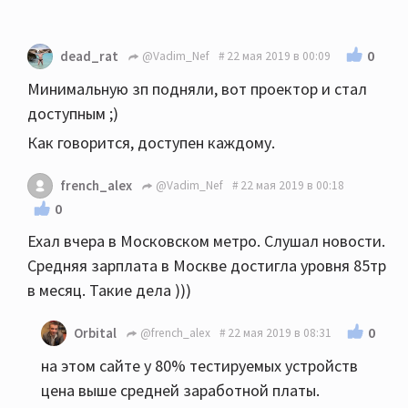
0
dead_rat
@Vadim_Nef
22 мая 2019 в 00:09
Минимальную зп подняли, вот проектор и стал
доступным ;)
Как говорится, доступен каждому.
french_alex
@Vadim_Nef
22 мая 2019 в 00:18
0
Ехал вчера в Московском метро. Слушал новости.
Средняя зарплата в Москве достигла уровня 85тр
в месяц. Такие дела )))
0
Orbital
@french_alex
22 мая 2019 в 08:31
на этом сайте у 80% тестируемых устройств
цена выше средней заработной платы.