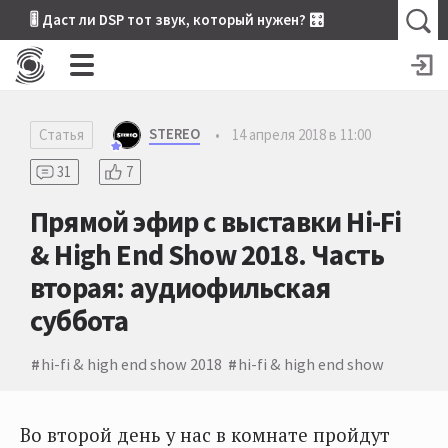
🎚 Даст ли DSP тот звук, который нужен? 🎛
STEREO
Статья
•
14 апреля 2018 в 11:00
31
7
Прямой эфир с выставки Hi-Fi
& High End Show 2018. Часть
вторая: аудиофильская
суббота
hi-fi & high end show 2018
hi-fi & high end show
Во второй день у нас в комнате пройдут