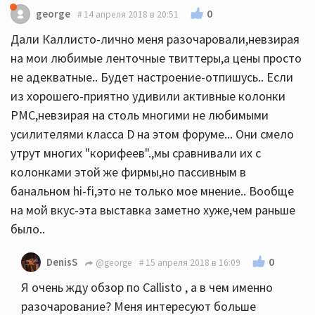
0
george
14 апреля 2018 в 20:51
Дали Каллисто-лично меня разочаровали,невзирая
на мои любимые ленточные твиттеры,а цены просто
не адекватные.. Будет настроение-отпишусь.. Если
из хорошего-приятно удивили активные колонки
PMC,невзирая на столь многими не любимыми
усилителями класса D на этом форуме... Они смело
утрут многих "корифеев".,мы сравнивали их с
колонками этой же фирмы,но пассивным в
банальном hi-fi,это не только мое мнение.. Вообще
на мой вкус-эта выставка заметно хуже,чем раньше
было..
0
DenisS
@george
15 апреля 2018 в 16:09
Я очень жду обзор по Callisto , а в чем именно
разочарование? Меня интересуют больше