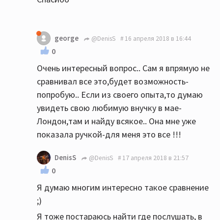
george
@DenisS
16 апреля 2018 в 16:44
0
Очень интересный вопрос.. Сам я впрямую не
сравнивал все это,будет возможность-
попробую.. Если из своего опыта,то думаю
увидеть свою любимую внучку в мае-
Лондон,там и найду всякое.. Она мне уже
показала ручкой-для меня это все !!!
DenisS
@DenisS
17 апреля 2018 в 21:57
0
Я думаю многим интересно такое сравнение
;)
Я тоже постараюсь найти где послушать, в