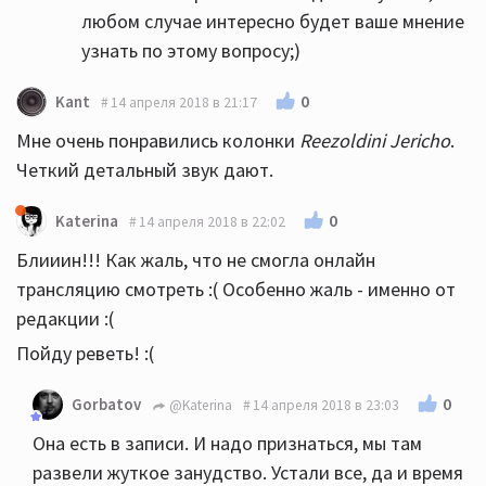
любом случае интересно будет ваше мнение
узнать по этому вопросу;)
0
Kant
14 апреля 2018 в 21:17
Мне очень понравились колонки
Reezoldini Jericho
.
Четкий детальный звук дают.
0
Katerina
14 апреля 2018 в 22:02
Блииин!!! Как жаль, что не смогла онлайн
трансляцию смотреть :( Особенно жаль - именно от
редакции :(
Пойду реветь! :(
0
Gorbatov
@Katerina
14 апреля 2018 в 23:03
Она есть в записи. И надо признаться, мы там
развели жуткое занудство. Устали все, да и время