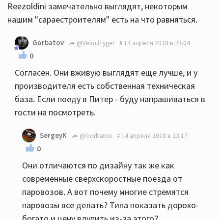
Reezoldini замечательно выглядят, некоторым
нашим "сараестроителям" есть на что равняться.
Gorbatov
@VelociTyger
14 апреля 2018 в 23:04
0
Согласен. Они вживую выглядят еще лучше, и у
производителя есть собственная техническая
база. Если поеду в Питер - буду напрашиваться в
гости на посмотреть.
SergeyK
@Gorbatov
14 апреля 2018 в 23:17
0
Они отличаются по дизайну так же как
современные сверхскоростные поезда от
паровозов. А вот почему многие стремятся
паровозы все делать? Типа показать дорохо-
богато и цену влупить из-за этого?