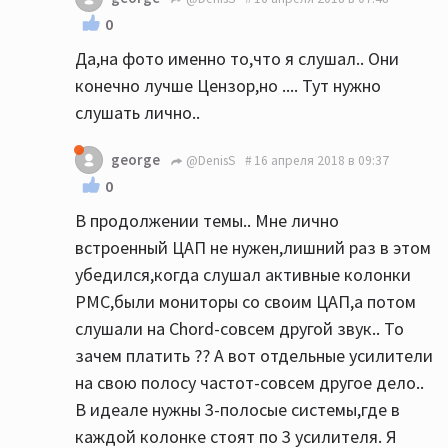
0
Да,на фото именно то,что я слушал.. Они
конечно лучше Цензор,но .... Тут нужно
слушать лично..
george
@DenisS
16 апреля 2018 в 09:37
0
В продолжении темы.. Мне лично
встроенный ЦАП не нужен,лишний раз в этом
убедился,когда слушал активные колонки
PMC,были мониторы со своим ЦАП,а потом
слушали на Chord-совсем другой звук.. То
зачем платить ?? А вот отдельные усилители
на свою полосу частот-совсем другое дело..
В идеале нужны 3-полосые системы,где в
каждой колонке стоят по 3 усилителя. Я