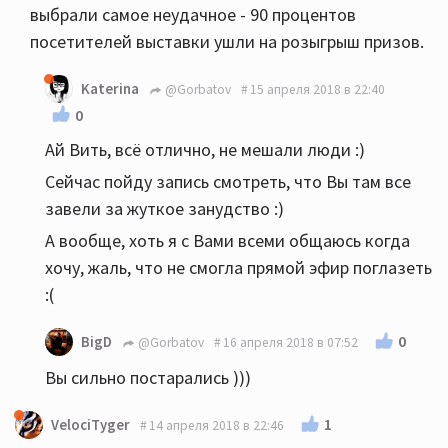
выбрали самое неудачное - 90 процентов
посетителей выставки ушли на розыгрыш призов.
Katerina
@Gorbatov
15 апреля 2018 в 22:40
0
Ай Вить, всё отлично, не мешали люди :)
Сейчас пойду запись смотреть, что Вы там все
завели за жуткое занудство :)
А вообще, хоть я с Вами всеми общаюсь когда
хочу, жаль, что не смогла прямой эфир поглазеть
:(
0
BigD
@Gorbatov
16 апреля 2018 в 07:52
Вы сильно постарались )))
1
VelociTyger
14 апреля 2018 в 22:46