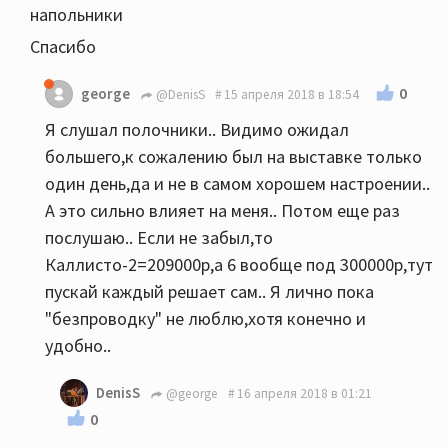
напольники
Спасибо
0
george
@DenisS
15 апреля 2018 в 18:54
Я слушал полочники.. Видимо ожидал
большего,к сожалению был на выставке только
один день,да и не в самом хорошем настроении..
А это сильно влияет на меня.. Потом еще раз
послушаю.. Если не забыл,то
Каллисто-2=209000р,а 6 вообще под 300000р,тут
пускай каждый решает сам.. Я лично пока
"безпроводку" не люблю,хотя конечно и
удобно..
DenisS
@george
16 апреля 2018 в 01:21
0