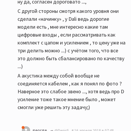
ну да, согласен дороговато ...,
С другой стороны смотря какого уровня они
сделали «начинку» , у Dali ведь дорогие
модели есть , мне интересно какие там
цифровые входы , если рассматривать как
комплект с цапом и усилением , то цену уже на
три делить можно ...) с учётом того, что все
это должно быть сбалансировано по качеству
...)
А акустика между собой вообще не
соединяется кабелем , как я понял по фото ?
Наверное это слабое звено ..., хотя ведь про D
усиление тоже такое мнение было , может
смогли уже решить эту задачу;)
george
@DenisS
16 апреля 2018 в 07:48