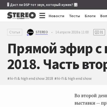
🎚 Даст ли DSP тот звук, который нужен? 🎛
Новости
Тесты
Блоги
Во
STEREO
Статья
•
14 апреля 2018 в 11:00
31
Прямой эфир с 
2018. Часть вт
hi-fi & high end show 2018
hi-fi & high end show
Во второй ден
выставки — пр