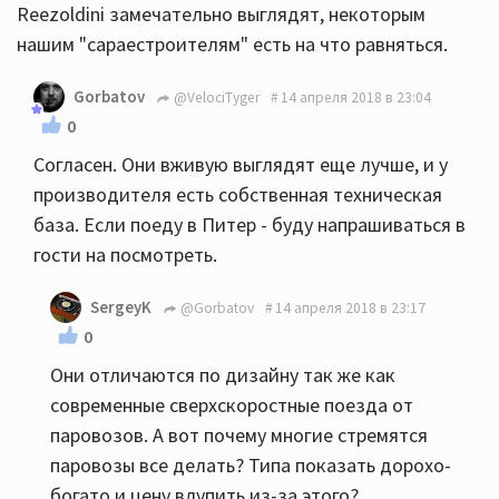
Reezoldini замечательно выглядят, некоторым
нашим "сараестроителям" есть на что равняться.
Gorbatov
@VelociTyger
14 апреля 2018 в 23:04
0
Согласен. Они вживую выглядят еще лучше, и у
производителя есть собственная техническая
база. Если поеду в Питер - буду напрашиваться в
гости на посмотреть.
SergeyK
@Gorbatov
14 апреля 2018 в 23:17
0
Они отличаются по дизайну так же как
современные сверхскоростные поезда от
паровозов. А вот почему многие стремятся
паровозы все делать? Типа показать дорохо-
богато и цену влупить из-за этого?