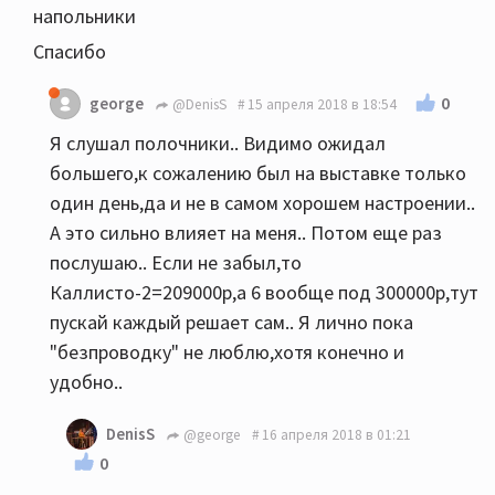
напольники
Спасибо
0
george
@DenisS
15 апреля 2018 в 18:54
Я слушал полочники.. Видимо ожидал
большего,к сожалению был на выставке только
один день,да и не в самом хорошем настроении..
А это сильно влияет на меня.. Потом еще раз
послушаю.. Если не забыл,то
Каллисто-2=209000р,а 6 вообще под 300000р,тут
пускай каждый решает сам.. Я лично пока
"безпроводку" не люблю,хотя конечно и
удобно..
DenisS
@george
16 апреля 2018 в 01:21
0