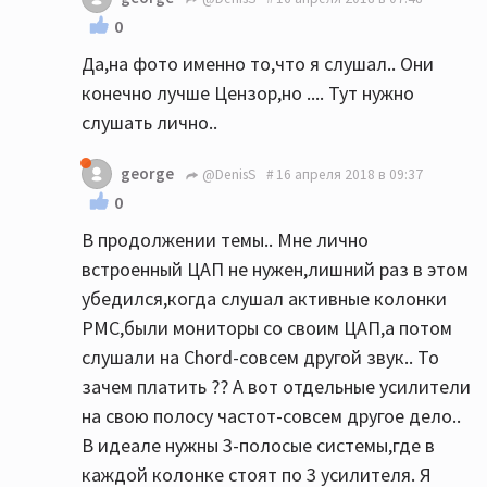
0
Да,на фото именно то,что я слушал.. Они
конечно лучше Цензор,но .... Тут нужно
слушать лично..
george
@DenisS
16 апреля 2018 в 09:37
0
В продолжении темы.. Мне лично
встроенный ЦАП не нужен,лишний раз в этом
убедился,когда слушал активные колонки
PMC,были мониторы со своим ЦАП,а потом
слушали на Chord-совсем другой звук.. То
зачем платить ?? А вот отдельные усилители
на свою полосу частот-совсем другое дело..
В идеале нужны 3-полосые системы,где в
каждой колонке стоят по 3 усилителя. Я