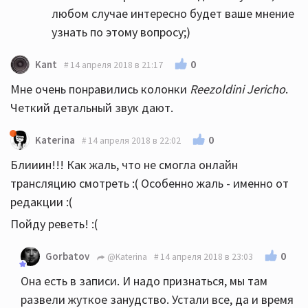
любом случае интересно будет ваше мнение
узнать по этому вопросу;)
0
Kant
14 апреля 2018 в 21:17
Мне очень понравились колонки
Reezoldini Jericho
.
Четкий детальный звук дают.
0
Katerina
14 апреля 2018 в 22:02
Блииин!!! Как жаль, что не смогла онлайн
трансляцию смотреть :( Особенно жаль - именно от
редакции :(
Пойду реветь! :(
0
Gorbatov
@Katerina
14 апреля 2018 в 23:03
Она есть в записи. И надо признаться, мы там
развели жуткое занудство. Устали все, да и время