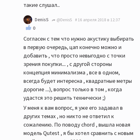
такие слушал..
DenisS
@DenisS
16 апреля 2018 в 12:37
0
Согласен с тем что нужно акустику выбирать
в первую очередь, цап конечно можно и
добавить , что просто невыгодно с точки
зрения покупки... , с другой стороны
концепция минимализма , все в одном,
всегда будет интересна , квадратные метры
дорогие ...), вопрос только в том , когда
удастся это решить технически ;)
У меня к вам вопрос, я уже его задавал в
других темах , но никто не ответил к
сожалению. По поводу chord , вышла новая
модель Qutest , я бы хотел сравнить с новым