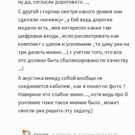
ну да, согласен дороговато ...,
С другой стороны смотря какого уровня они
сделали «начинку» , у Dali ведь дорогие
модели есть , мне интересно какие там
цифровые входы , если рассматривать как
комплект с цапом и усилением , то цену уже на
три делить можно ...) с учётом того, что все
это должно быть сбалансировано по качеству
...)
А акустика между собой вообще не
соединяется кабелем , как я понял по фото ?
Наверное это слабое звено ..., хотя ведь про D
усиление тоже такое мнение было , может
смогли уже решить эту задачу;)
george
@DenisS
16 апреля 2018 в 07:48