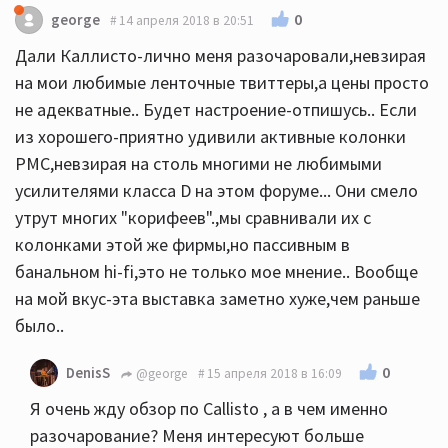
0
george
14 апреля 2018 в 20:51
Дали Каллисто-лично меня разочаровали,невзирая
на мои любимые ленточные твиттеры,а цены просто
не адекватные.. Будет настроение-отпишусь.. Если
из хорошего-приятно удивили активные колонки
PMC,невзирая на столь многими не любимыми
усилителями класса D на этом форуме... Они смело
утрут многих "корифеев".,мы сравнивали их с
колонками этой же фирмы,но пассивным в
банальном hi-fi,это не только мое мнение.. Вообще
на мой вкус-эта выставка заметно хуже,чем раньше
было..
0
DenisS
@george
15 апреля 2018 в 16:09
Я очень жду обзор по Callisto , а в чем именно
разочарование? Меня интересуют больше