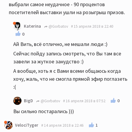
выбрали самое неудачное - 90 процентов
посетителей выставки ушли на розыгрыш призов.
Katerina
@Gorbatov
15 апреля 2018 в 22:40
0
Ай Вить, всё отлично, не мешали люди :)
Сейчас пойду запись смотреть, что Вы там все
завели за жуткое занудство :)
А вообще, хоть я с Вами всеми общаюсь когда
хочу, жаль, что не смогла прямой эфир поглазеть
:(
0
BigD
@Gorbatov
16 апреля 2018 в 07:52
Вы сильно постарались )))
1
VelociTyger
14 апреля 2018 в 22:46