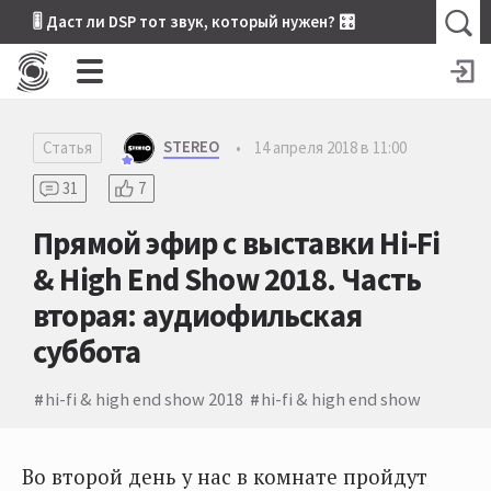
🎚 Даст ли DSP тот звук, который нужен? 🎛
STEREO
Статья
•
14 апреля 2018 в 11:00
31
7
Прямой эфир с выставки Hi-Fi
& High End Show 2018. Часть
вторая: аудиофильская
суббота
hi-fi & high end show 2018
hi-fi & high end show
Во второй день у нас в комнате пройдут