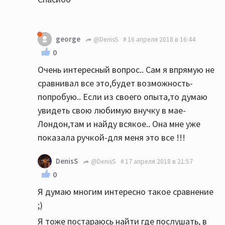
george
@DenisS
16 апреля 2018 в 16:44
0
Очень интересный вопрос.. Сам я впрямую не
сравнивал все это,будет возможность-
попробую.. Если из своего опыта,то думаю
увидеть свою любимую внучку в мае-
Лондон,там и найду всякое.. Она мне уже
показала ручкой-для меня это все !!!
DenisS
@DenisS
17 апреля 2018 в 21:57
0
Я думаю многим интересно такое сравнение
;)
Я тоже постараюсь найти где послушать, в