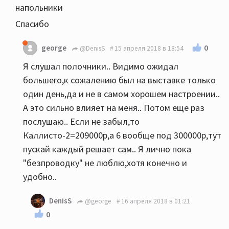
напольники
Спасибо
0
george
@DenisS
15 апреля 2018 в 18:54
Я слушал полочники.. Видимо ожидал
большего,к сожалению был на выставке только
один день,да и не в самом хорошем настроении..
А это сильно влияет на меня.. Потом еще раз
послушаю.. Если не забыл,то
Каллисто-2=209000р,а 6 вообще под 300000р,тут
пускай каждый решает сам.. Я лично пока
"безпроводку" не люблю,хотя конечно и
удобно..
DenisS
@george
16 апреля 2018 в 01:21
0