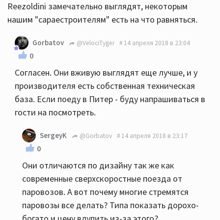
Reezoldini замечательно выглядят, некоторым
нашим "сараестроителям" есть на что равняться.
Gorbatov
@VelociTyger
14 апреля 2018 в 23:04
0
Согласен. Они вживую выглядят еще лучше, и у
производителя есть собственная техническая
база. Если поеду в Питер - буду напрашиваться в
гости на посмотреть.
SergeyK
@Gorbatov
14 апреля 2018 в 23:17
0
Они отличаются по дизайну так же как
современные сверхскоростные поезда от
паровозов. А вот почему многие стремятся
паровозы все делать? Типа показать дорохо-
богато и цену влупить из-за этого?