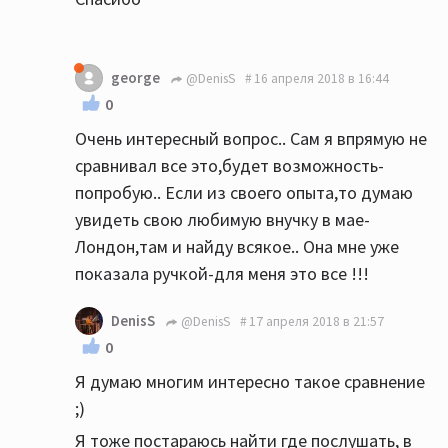
george
@DenisS
16 апреля 2018 в 16:44
0
Очень интересный вопрос.. Сам я впрямую не
сравнивал все это,будет возможность-
попробую.. Если из своего опыта,то думаю
увидеть свою любимую внучку в мае-
Лондон,там и найду всякое.. Она мне уже
показала ручкой-для меня это все !!!
DenisS
@DenisS
17 апреля 2018 в 21:57
0
Я думаю многим интересно такое сравнение
;)
Я тоже постараюсь найти где послушать, в