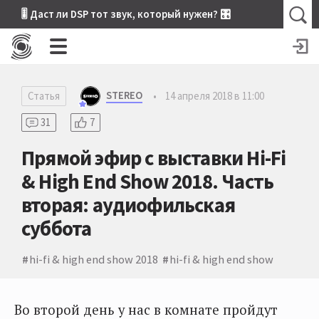
🎚 Даст ли DSP тот звук, который нужен? 🎛
STEREO
Статья
•
14 апреля 2018 в 11:00
31
7
Прямой эфир с выставки Hi-Fi
& High End Show 2018. Часть
вторая: аудиофильская
суббота
hi-fi & high end show 2018
hi-fi & high end show
Во второй день у нас в комнате пройдут