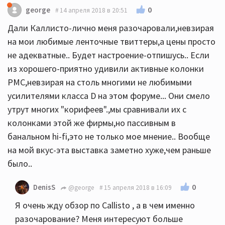
0
george
14 апреля 2018 в 20:51
Дали Каллисто-лично меня разочаровали,невзирая
на мои любимые ленточные твиттеры,а цены просто
не адекватные.. Будет настроение-отпишусь.. Если
из хорошего-приятно удивили активные колонки
PMC,невзирая на столь многими не любимыми
усилителями класса D на этом форуме... Они смело
утрут многих "корифеев".,мы сравнивали их с
колонками этой же фирмы,но пассивным в
банальном hi-fi,это не только мое мнение.. Вообще
на мой вкус-эта выставка заметно хуже,чем раньше
было..
0
DenisS
@george
15 апреля 2018 в 16:09
Я очень жду обзор по Callisto , а в чем именно
разочарование? Меня интересуют больше