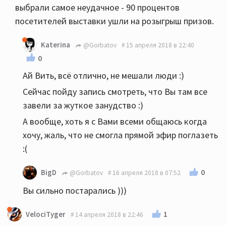
выбрали самое неудачное - 90 процентов
посетителей выставки ушли на розыгрыш призов.
Katerina
@Gorbatov
15 апреля 2018 в 22:40
0
Ай Вить, всё отлично, не мешали люди :)
Сейчас пойду запись смотреть, что Вы там все
завели за жуткое занудство :)
А вообще, хоть я с Вами всеми общаюсь когда
хочу, жаль, что не смогла прямой эфир поглазеть
:(
0
BigD
@Gorbatov
16 апреля 2018 в 07:52
Вы сильно постарались )))
1
VelociTyger
14 апреля 2018 в 22:46