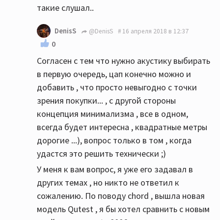
такие слушал..
DenisS
@DenisS
16 апреля 2018 в 12:37
0
Согласен с тем что нужно акустику выбирать
в первую очередь, цап конечно можно и
добавить , что просто невыгодно с точки
зрения покупки... , с другой стороны
концепция минимализма , все в одном,
всегда будет интересна , квадратные метры
дорогие ...), вопрос только в том , когда
удастся это решить технически ;)
У меня к вам вопрос, я уже его задавал в
других темах , но никто не ответил к
сожалению. По поводу chord , вышла новая
модель Qutest , я бы хотел сравнить с новым