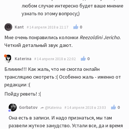
любом случае интересно будет ваше мнение
узнать по этому вопросу;)
0
Kant
14 апреля 2018 в 21:17
Мне очень понравились колонки
Reezoldini Jericho
.
Четкий детальный звук дают.
0
Katerina
14 апреля 2018 в 22:02
Блииин!!! Как жаль, что не смогла онлайн
трансляцию смотреть :( Особенно жаль - именно от
редакции :(
Пойду реветь! :(
0
Gorbatov
@Katerina
14 апреля 2018 в 23:03
Она есть в записи. И надо признаться, мы там
развели жуткое занудство. Устали все, да и время