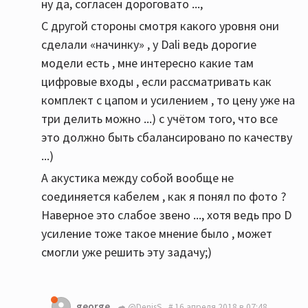
ну да, согласен дороговато ...,
С другой стороны смотря какого уровня они
сделали «начинку» , у Dali ведь дорогие
модели есть , мне интересно какие там
цифровые входы , если рассматривать как
комплект с цапом и усилением , то цену уже на
три делить можно ...) с учётом того, что все
это должно быть сбалансировано по качеству
...)
А акустика между собой вообще не
соединяется кабелем , как я понял по фото ?
Наверное это слабое звено ..., хотя ведь про D
усиление тоже такое мнение было , может
смогли уже решить эту задачу;)
george
@DenisS
16 апреля 2018 в 07:48