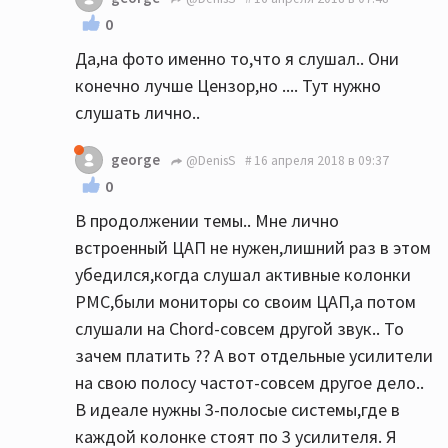
0
Да,на фото именно то,что я слушал.. Они
конечно лучше Цензор,но .... Тут нужно
слушать лично..
george
@DenisS
16 апреля 2018 в 09:37
0
В продолжении темы.. Мне лично
встроенный ЦАП не нужен,лишний раз в этом
убедился,когда слушал активные колонки
PMC,были мониторы со своим ЦАП,а потом
слушали на Chord-совсем другой звук.. То
зачем платить ?? А вот отдельные усилители
на свою полосу частот-совсем другое дело..
В идеале нужны 3-полосые системы,где в
каждой колонке стоят по 3 усилителя. Я