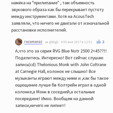
намёка на "прилипание" , там объемность
звукового образа как бы перекрывает пустоту
между инструментами. Хотя на AcousTech
заявляли, что ничего не двигали от изначальной
расстановки исполнителей.
razamanaz
2
@BigD
05 мая 2017 в 12:52
А,что это за серия RVG Blue Notr 2500 2×45??!!
Поделитесь. Интересно! Вот сейчас слушаю
запись(cd) Thelonious Monk with John Coltrane
at Carnegie Hall, колонок не слышно! Все
музыканты играют между ними и ,как бы такое
ощющение лучше бв Колтрейн играл в одной
колонке,а Монк в соседней,а остальные
посередине! Имхо. Вообщем на данной
записи,ничего не липнет!