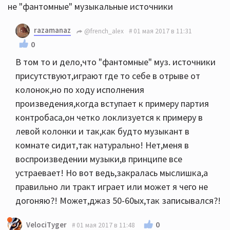
не "фантомные" музыкальные источники
razamanaz
@french_alex
01 мая 2017 в 11:31
0
В том то и дело,что "фантомные" муз. источники
присутствуют,играют где то себе в отрыве от
колонок,но по ходу исполнения
произведения,когда вступает к примеру партия
контробаса,он четко локлизуется к примеру в
левой колонки и так,как будто музыкант в
комнате сидит,так натурально! Нет,меня в
воспроизведении музыки,в принципе все
устраевает! Но вот ведь,закралась мыслишка,а
правильно ли тракт играет или может я чего не
догоняю?! Может,джаз 50-60ых,так записывался?!
0
VelociTyger
01 мая 2017 в 11:48