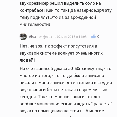
звукорежисер решил выделить соло на
контрабасе! Как то так! Да наверное,зря эту
тему поднял?! Это из за врожденной
мнительности!
0
Alex
@Alex
02 мая 2017 в 11:05
Нет, не зря, т к эффект присутствия в
звуковой системе волнует очень многих
людей!
На счёт записей джаза 50-60г скажу так, что
многое из того, что тогда было записано
писали в моно записи, да и техника в студии
звукозаписи была не такая современя, как
сегодня. Так что многие записи тех лет
вообще монофонические и ждать " разлета"
звука по помещению не стоит... А многие