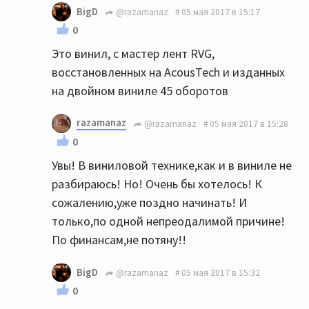
BigD
@razamanaz
05 мая 2017 в 15:17
0
Это винил, с мастер лент RVG,
восстановленных на AcousTech и изданных
на двойном виниле 45 оборотов
razamanaz
@razamanaz
05 мая 2017 в 15:28
0
Увы! В виниловой технике,как и в виниле не
разбираюсь! Но! Очень бы хотелось! К
сожалению,уже поздно начинать! И
только,по одной непреодалимой причине!
По финансам,не потяну!!
BigD
@razamanaz
05 мая 2017 в 15:32
0