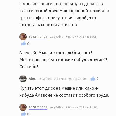
а многие записи того периода сделаны в
классической двух-микрофонной технике и
дают эффект присутствия такой, что
потрогать хочется артистов
razamanaz
@Alex
02 мая 2017 в 19:45
0
Алексей! У меня этого альбома нет!
Может,посоветуете какие нибудь другие?!
Спасибо!
0
Alex
@Alex
03 мая 2017 в 09:00
Купить этот диск на мешке или каком-
нибудь Амазоне не составит особого труда.
razamanaz
@Alex
03 мая 2017 в 11:02
0