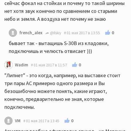
сейчас фокал на стойках и почему то такой ширины
нет хотя звук конечно по сравнением со старыми
небо и земля. А воздуха нет почему не знаю
0
french_alex
@Ilskiy
01 мая 2017 в 13:55
бывает так - вытащишь S-30B из кладовки,
подключишь и челюсть отвисает )))
0
Wadim
01 мая 2017 в 11:57
"Липнет" - это когда, например, на выставке стоит
три пары АС примерно одного размера и Вы
безошибочно можете понять, какие играют,
конечно, предварительно не зная, которые
подключены.
0
VM
01 мая 2017 в 13:45