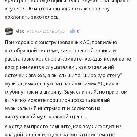
Армстронг вообще офигително звучал... на Маранце
вкупе с С 90 материализовался аж по плечу
похлопать захотелось.
0
Alex
01 мая 2017 в 14:55
При хорошо сконструированных АС, правильно
подобранной системе, качественной записи и
расстановке колонок в комнате- каждая колонка не
воспринимается слушателем , как отдельный
источник звуков, а вы слышите "широкую стену"
музыки, выходящую за границы самих АС, как в
глубину, так и в ширину. Звук слитный, но при этом
вы чётко можете позиционировать каждый
музыкальный инструмент и солистов на
виртуальной музыкальной сцене...
А когда вы просто слышите, как звук исходит из
каждой колонки, сцена размыта и система не