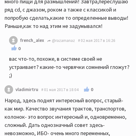
много пищи для размышлений! Завтра,переслушаю
ряд сd, с джазом, роком а также с классикой и
попробую сделать,какие то определенные выводы!
Раньше,как то над этим не задумывался!
french_alex
@razamanaz
02 мая 2017 в 16:26
0
вас что-то, похоже, в системе своей не
устраивает? какие-то червячки сомнений гложут?
;)
0
vladimirtru
01 мая 2017 в 18:04
Народ, здесь поднят интересный вопрос, старый-
как мир. Качество звучания трактов, транспортов,
колонок- это вопрос интересный и, одновременно,
сложный. Дать однозначный совет здесь-
невозможно, ИБО- очень много переменных,