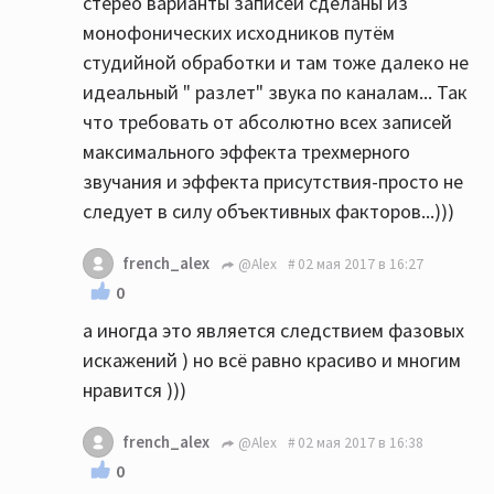
стерео варианты записей сделаны из
монофонических исходников путём
студийной обработки и там тоже далеко не
идеальный " разлет" звука по каналам... Так
что требовать от абсолютно всех записей
максимального эффекта трехмерного
звучания и эффекта присутствия-просто не
следует в силу объективных факторов...)))
french_alex
@Alex
02 мая 2017 в 16:27
0
а иногда это является следствием фазовых
искажений ) но всё равно красиво и многим
нравится )))
french_alex
@Alex
02 мая 2017 в 16:38
0