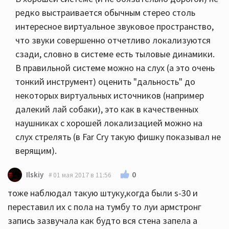
редко выстраивается обычным стерео столь
интересное виртуальное звуковое пространство,
что звуки совершенно отчетливо локализуются
сзади, словно в системе есть тыловые динамики.
В правильной системе можно на слух (а это очень
тонкий инструмент) оценить "дальность" до
некоторых виртуальных источников (например
далекий лай собаки), это как в качественных
наушниках с хорошей локализацией можно на
слух стрелять (в Far Cry такую фишку показывал не
верящим).
0
Ilskiy
01 мая 2017 в 11:56
тоже наблюдал такую штуку,когда были s-30 и
переставил их с пола на тумбу то луи армстронг
запись зазвучала как будто вся стена запела а