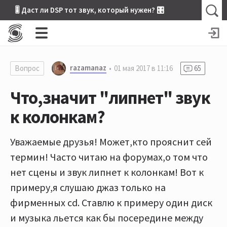
🎚 Даст ли DSP тот звук, который нужен? 🎛
razamanaz
Вопрос
01 мая 2017 в 11:16
65
Что,значит "липнет" звук
к колонкам?
Уважаемые друзья! Может,кто прояснит сей
термин! Часто читаю на форумах,о том что
нет сцены и звук липнет к колонкам! Вот к
примеру,я слушаю джаз только на
фирменных cd. Ставлю к примеру один диск
и музыка льется как бы посередине между