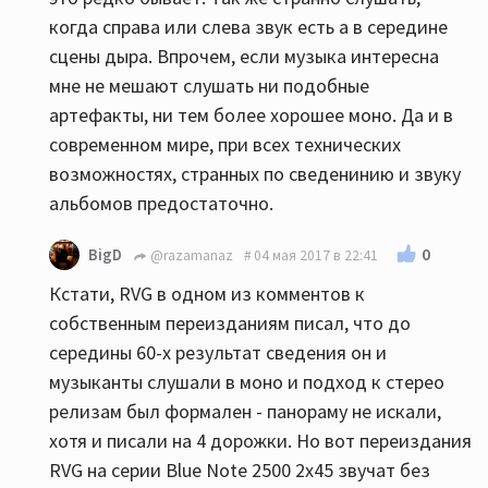
когда справа или слева звук есть а в середине
сцены дыра. Впрочем, если музыка интересна
мне не мешают слушать ни подобные
артефакты, ни тем более хорошее моно. Да и в
современном мире, при всех технических
возможностях, странных по сведенинию и звуку
альбомов предостаточно.
0
BigD
@razamanaz
04 мая 2017 в 22:41
Кстати, RVG в одном из комментов к
собственным переизданиям писал, что до
середины 60-х результат сведения он и
музыканты слушали в моно и подход к стерео
релизам был формален - панораму не искали,
хотя и писали на 4 дорожки. Но вот переиздания
RVG на серии Blue Note 2500 2x45 звучат без