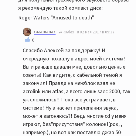
я рекомендую такой компакт диск:
Roger Waters "Amused to death"
razamanaz
@Alex
02 мая 2017 в 09:37
0
Спасибо Алексей за поддержку! И
очередную похвалу в адрес моей системы!
Вы и раньше давали мне, довольно ценные
советы! Как видите, с кабельной темой я
закончил! Правда на межблок взял не
acrolink или atlas, а всего лишь saec 2000, так
уж сложилось!! Пока все устраивает, в
системе! Ну а насчет прилепания звука,
может я загоняюсь?! Ведь многие cd у меня
играют, без"присутствия" колонок!(рок, ,
например.), но вот как поставлю джаз 50-