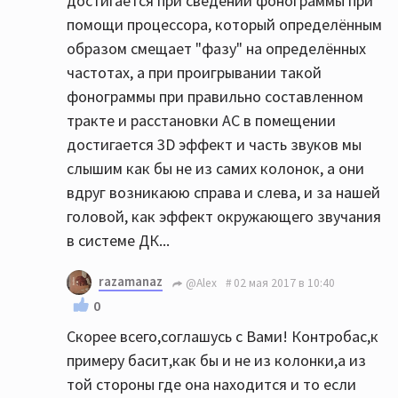
достигается при сведении фонограммы при
помощи процессора, который определённым
образом смещает "фазу" на определённых
частотах, а при проигрывании такой
фонограммы при правильно составленном
тракте и расстановки АС в помещении
достигается 3D эффект и часть звуков мы
слышим как бы не из самих колонок, а они
вдруг возникаюю справа и слева, и за нашей
головой, как эффект окружающего звучания
в системе ДК...
razamanaz
@Alex
02 мая 2017 в 10:40
0
Скорее всего,соглашусь с Вами! Контробас,к
примеру басит,как бы и не из колонки,а из
той стороны где она находится и то если