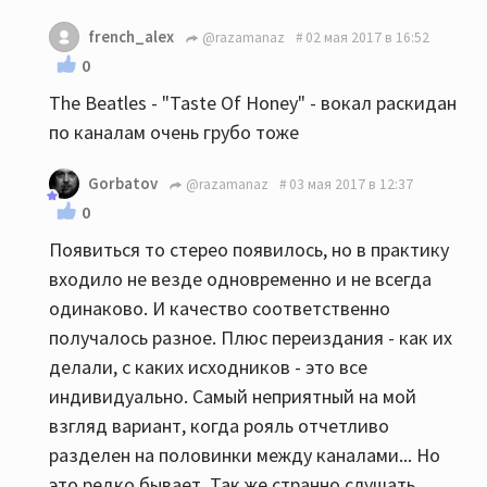
french_alex
@razamanaz
02 мая 2017 в 16:52
0
The Beatles - "Taste Of Honey" - вокал раскидан
по каналам очень грубо тоже
Gorbatov
@razamanaz
03 мая 2017 в 12:37
0
Появиться то стерео появилось, но в практику
входило не везде одновременно и не всегда
одинаково. И качество соответственно
получалось разное. Плюс переиздания - как их
делали, с каких исходников - это все
индивидуально. Самый неприятный на мой
взгляд вариант, когда рояль отчетливо
разделен на половинки между каналами... Но
это редко бывает. Так же странно слушать,