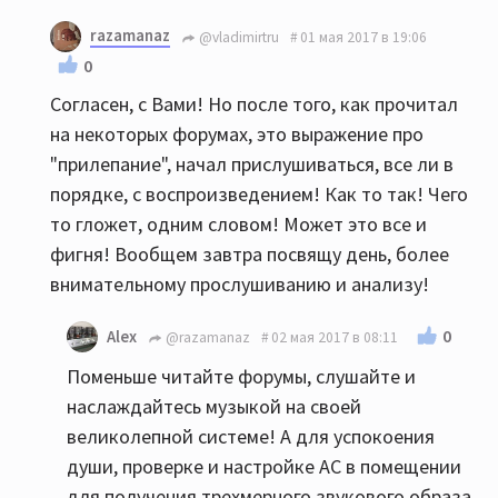
razamanaz
@vladimirtru
01 мая 2017 в 19:06
0
Согласен, с Вами! Но после того, как прочитал
на некоторых форумах, это выражение про
"прилепание", начал прислушиваться, все ли в
порядке, с воспроизведением! Как то так! Чего
то гложет, одним словом! Может это все и
фигня! Вообщем завтра посвящу день, более
внимательному прослушиванию и анализу!
0
Alex
@razamanaz
02 мая 2017 в 08:11
Поменьше читайте форумы, слушайте и
наслаждайтесь музыкой на своей
великолепной системе! А для успокоения
души, проверке и настройке АС в помещении
для получения трехмерного звукового образа