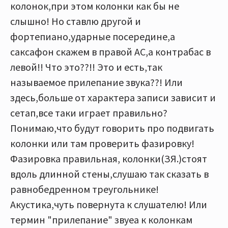
колонок,при этом колонки как бы не
слышно! Но ставлю другой и
фортепиано,ударные посередине,а
саксафон скажем в правой АС,а контрабас в
левой!! Что это??!! Это и есть,так
называемое прилепание звука??! Или
здесь,больше от характера записи зависит и
сетап,все таки играет правильно?
Понимаю,что будут говорить про подвигать
колонки или там проверить фазировку!
Фазировка правильная, колонки(ЗЯ.)стоят
вдоль длинной стены,слушаю так сказать в
равнобедренном треугольнике!
Акустика,чуть повернута к слушателю! Или
термин "прилепание" звуеа к колонкам