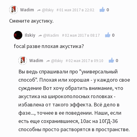
0
Wadim
@Ilskiy
01 мая 2017 в 22:02
Смените акустику.
0
Ilskiy
@Wadim
02 мая 2017 в 08:17
focal разве плохая акустика?
0
Wadim
@Ilskiy
02 мая 2017 в 09:10
Вы ведь спрашивали про "универсальный
способ". Плохая или хорошая - у каждого свое
суждение Вот хочу обратить внимание, что
акустика на широкополосных головках -
избавлена от такого эффекта. Всё дело в
фазе..., точнее в ее поведении. Наши, если
есть еще сохранившиеся, 10ас на 10ГД-36
способны просто растворятся в пространстве.