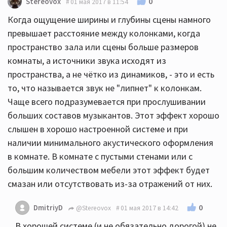
0
Stereovox
01 мая 2017 в 11:54
Когда ощущение ширины и глубины сцены намного
превышает расстояние между колонками, когда
пространство зала или сцены больше размеров
комнаты, а источники звука исходят из
пространства, а не чётко из динамиков, - это и есть
то, что называется звук не "липнет" к колонкам.
Чаще всего подразумевается при прослушивании
больших составов музыкантов. Этот эффект хорошо
слышен в хорошо настроенной системе и при
наличии минимального акустического оформления
в комнате. В комнате с пустыми стенами или с
большим количеством мебели этот эффект будет
смазан или отсутствовать из-за отражений от них.
0
DmitriyD
@Stereovox
01 мая 2017 в 14:42
В хорошей системе (и не обязательно дорогой) не