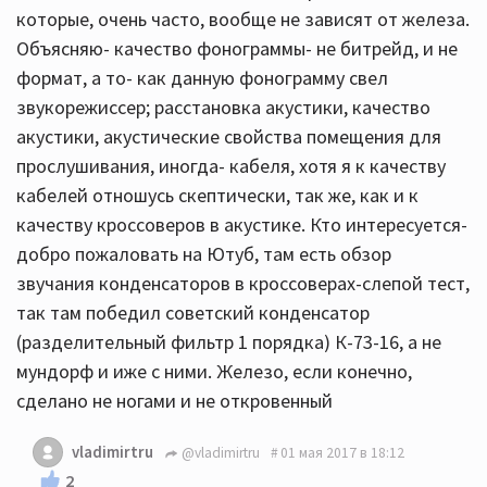
которые, очень часто, вообще не зависят от железа.
Объясняю- качество фонограммы- не битрейд, и не
формат, а то- как данную фонограмму свел
звукорежиссер; расстановка акустики, качество
акустики, акустические свойства помещения для
прослушивания, иногда- кабеля, хотя я к качеству
кабелей отношусь скептически, так же, как и к
качеству кроссоверов в акустике. Кто интересуется-
добро пожаловать на Ютуб, там есть обзор
звучания конденсаторов в кроссоверах-слепой тест,
так там победил советский конденсатор
(разделительный фильтр 1 порядка) К-73-16, а не
мундорф и иже с ними. Железо, если конечно,
сделано не ногами и не откровенный
vladimirtru
@vladimirtru
01 мая 2017 в 18:12
2