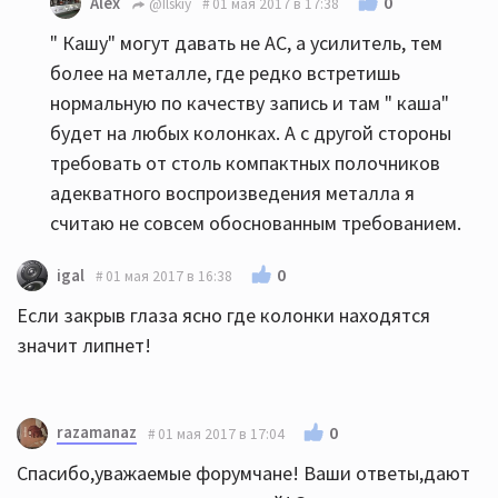
0
Alex
@Ilskiy
01 мая 2017 в 17:38
" Кашу" могут давать не АС, а усилитель, тем
более на металле, где редко встретишь
нормальную по качеству запись и там " каша"
будет на любых колонках. А с другой стороны
требовать от столь компактных полочников
адекватного воспроизведения металла я
считаю не совсем обоснованным требованием.
0
igal
01 мая 2017 в 16:38
Если закрыв глаза ясно где колонки находятся
значит липнет!
razamanaz
0
01 мая 2017 в 17:04
Спасибо,уважаемые форумчане! Ваши ответы,дают