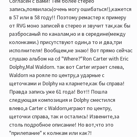
Согласен с Вами! Тем более стерео
запись,появилась(очень могу ошибаться!),кажется
в 57 или в 58 году!! Поэтому ремастер к примеру
от RVG моно записей в стерео и звучит так,как бы
разбросаный по каналам,но и в середине(между
колонками.) присутствуют один,а то и два,три
исполнителя! Вообщем,не знаю! Вот прямо сейчас
слушаю альбом на cd "Where?"Ron Carter with Eric
Dolphy,Mal Waldorn. так вот Carter играет слева,
Waldorn на рояле по центру,а ударные с
щеточками и Dolphy на кларнете,как бы справа!
Правда запись уже 61 года! Вот!! Пошла
следующая композиция и Dolphy сместился
влево,а Carter с Waldorn,играют по центру,
щеточки справа, так и остались! Извените,за
столь подробное описание! Но вот,что это
"прилепание" к колнкам или как?!