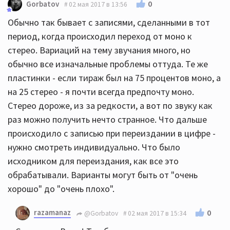
0
Gorbatov
02 мая 2017 в 13:56
Обычно так бывает с записями, сделанными в тот
период, когда происходил переход от моно к
стерео. Вариаций на тему звучания много, но
обычно все изначальные проблемы оттуда. Те же
пластинки - если тираж был на 75 процентов моно, а
на 25 стерео - я почти всегда предпочту моно.
Стерео дороже, из за редкости, а вот по звуку как
раз можно получить нечто странное. Что дальше
происходило с записью при переиздании в цифре -
нужно смотреть индивидуально. Что было
исходником для переиздания, как все это
обрабатывали. Варианты могут быть от "очень
хорошо" до "очень плохо".
razamanaz
0
@Gorbatov
02 мая 2017 в 15:34