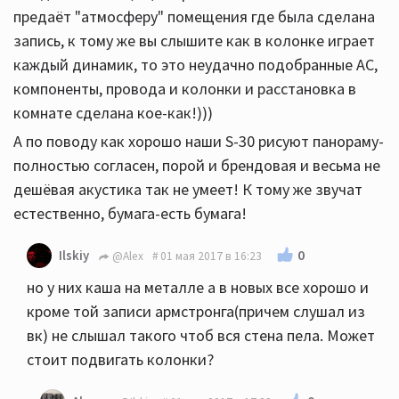
предаёт "атмосферу" помещения где была сделана
запись, к тому же вы слышите как в колонке играет
каждый динамик, то это неудачно подобранные АС,
компоненты, провода и колонки и расстановка в
комнате сделана кое-как!)))
А по поводу как хорошо наши S-30 рисуют панораму-
полностью согласен, порой и брендовая и весьма не
дешёвая акустика так не умеет! К тому же звучат
естественно, бумага-есть бумага!
0
Ilskiy
@Alex
01 мая 2017 в 16:23
но у них каша на металле а в новых все хорошо и
кроме той записи армстронга(причем слушал из
вк) не слышал такого чтоб вся стена пела. Может
стоит подвигать колонки?