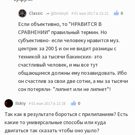
0
Classic
@DmitriyD
01 мая 2017 в 22:22
Если объективно, то "НРАВИТСЯ В
СРАВНЕНИИ" правильный термин. Но
субъективно- если человеку нравится муз.
центрик за 200 $ и он не видит разницы с
техникой за тысячи бакинских- это
счастливый человек, и мы все тут
общающиеся должны ему позавидовать. Ибо
он счастлив за свои две сотни, а мы за тысячи
сон потеряли- "липнет или не липнет"!
0
Ilskiy
01 мая 2017 в 21:28
Так как в результате бороться с прилипанием? Есть
какие то универсальные способы или куда
двигаться так сказать чтобы оно ушло?