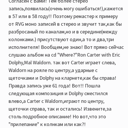
Согласен с Вами! Тем более стерео
запись,появилась(очень могу ошибаться!),кажется
в 57 или в 58 году!! Поэтому ремастер к примеру
от RVG моно записей в стерео и звучит так,как бы
разбросаный по каналам,но и в середине(между
колонками.) присутствуют один,а то и два,три
исполнителя! Вообщем,не знаю! Вот прямо сейчас
слушаю альбом на cd "Where?"Ron Carter with Eric
Dolphy,Mal Waldorn. так вот Carter играет слева,
Waldorn на рояле по центру,а ударные с
щеточками и Dolphy на кларнете,как бы справа!
Правда запись уже 61 года! Вот!! Пошла
следующая композиция и Dolphy сместился
влево,а Carter с Waldorn,играют по центру,
щеточки справа, так и остались! Извените,за
столь подробное описание! Но вот,что это
"прилепание" к колнкам или как?!