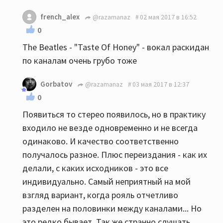
french_alex
@razamanaz
02 мая 2017 в 16:52
0
The Beatles - "Taste Of Honey" - вокал раскидан
по каналам очень грубо тоже
Gorbatov
@razamanaz
03 мая 2017 в 12:37
0
Появиться то стерео появилось, но в практику
входило не везде одновременно и не всегда
одинаково. И качество соответственно
получалось разное. Плюс переиздания - как их
делали, с каких исходников - это все
индивидуально. Самый неприятный на мой
взгляд вариант, когда рояль отчетливо
разделен на половинки между каналами... Но
это редко бывает. Так же странно слушать,