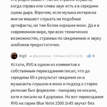
когда справа или слева звук есть а в середине
сцены дыра. Впрочем, если музыка интересна
мне не мешают слушать ни подобные
артефакты, ни тем более хорошее моно. Да и в
современном мире, при всех технических
возможностях, странных по сведенинию и звуку
альбомов предостаточно.
0
BigD
@razamanaz
04 мая 2017 в 22:41
Кстати, RVG в одном из комментов к
собственным переизданиям писал, что до
середины 60-х результат сведения он и
музыканты слушали в моно и подход к стерео
релизам был формален - панораму не искали,
хотя и писали на 4 дорожки. Но вот переиздания
RVG на серии Blue Note 2500 2x45 звучат без