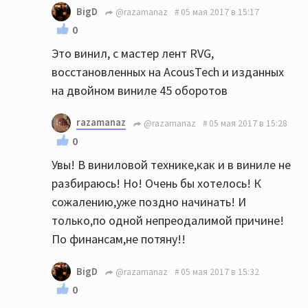
BigD
@razamanaz
05 мая 2017 в 15:17
0
Это винил, с мастер лент RVG,
восстановленных на AcousTech и изданных
на двойном виниле 45 оборотов
razamanaz
@razamanaz
05 мая 2017 в 15:28
0
Увы! В виниловой технике,как и в виниле не
разбираюсь! Но! Очень бы хотелось! К
сожалению,уже поздно начинать! И
только,по одной непреодалимой причине!
По финансам,не потяну!!
BigD
@razamanaz
05 мая 2017 в 15:32
0