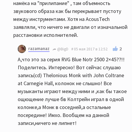
намёка на "прилипание" , там объемность
звукового образа как бы перекрывает пустоту
между инструментами. Хотя на AcousTech
заявляли, что ничего не двигали от изначальной
расстановки исполнителей.
razamanaz
2
@BigD
05 мая 2017 в 12:52
А,что это за серия RVG Blue Notr 2500 2×45??!!
Поделитесь. Интересно! Вот сейчас слушаю
запись(cd) Thelonious Monk with John Coltrane
at Carnegie Hall, колонок не слышно! Все
музыканты играют между ними и ,как бы такое
ощющение лучше бв Колтрейн играл в одной
колонке,а Монк в соседней,а остальные
посередине! Имхо. Вообщем на данной
записи,ничего не липнет!