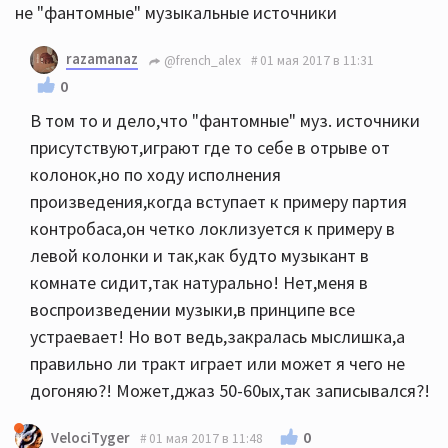
не "фантомные" музыкальные источники
razamanaz
@french_alex
01 мая 2017 в 11:31
0
В том то и дело,что "фантомные" муз. источники
присутствуют,играют где то себе в отрыве от
колонок,но по ходу исполнения
произведения,когда вступает к примеру партия
контробаса,он четко локлизуется к примеру в
левой колонки и так,как будто музыкант в
комнате сидит,так натурально! Нет,меня в
воспроизведении музыки,в принципе все
устраевает! Но вот ведь,закралась мыслишка,а
правильно ли тракт играет или может я чего не
догоняю?! Может,джаз 50-60ых,так записывался?!
0
VelociTyger
01 мая 2017 в 11:48