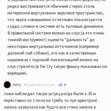
редко выстраивается обычным стерео столь
интересное виртуальное звуковое пространство,
что звуки совершенно отчетливо локализуются
сзади, словно в системе есть тыловые динамики.
В правильной системе можно на слух (а это очень
тонкий инструмент) оценить "дальность" до
некоторых виртуальных источников (например
далекий лай собаки), это как в качественных
наушниках с хорошей локализацией можно на
слух стрелять (в Far Cry такую фишку показывал не
верящим).
0
Ilskiy
01 мая 2017 в 11:56
тоже наблюдал такую штуку,когда были s-30 и
переставил их с пола на тумбу то луи армстронг
запись зазвучала как будто вся стена запела а