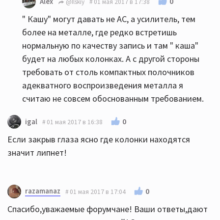
0
Alex
@Ilskiy
01 мая 2017 в 17:38
" Кашу" могут давать не АС, а усилитель, тем
более на металле, где редко встретишь
нормальную по качеству запись и там " каша"
будет на любых колонках. А с другой стороны
требовать от столь компактных полочников
адекватного воспроизведения металла я
считаю не совсем обоснованным требованием.
0
igal
01 мая 2017 в 16:38
Если закрыв глаза ясно где колонки находятся
значит липнет!
razamanaz
0
01 мая 2017 в 17:04
Спасибо,уважаемые форумчане! Ваши ответы,дают