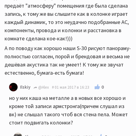
предаёт "атмосферу" помещения где была сделана
запись, к тому же вы слышите как в колонке играет
каждый динамик, то это неудачно подобранные АС,
компоненты, провода и колонки и расстановка в
комнате сделана кое-как!)))
А по поводу как хорошо наши S-30 рисуют панораму-
полностью согласен, порой и брендовая и весьма не
дешёвая акустика так не умеет! К тому же звучат
естественно, бумага-есть бумага!
0
Ilskiy
@Alex
01 мая 2017 в 16:23
но у них каша на металле а в новых все хорошо и
кроме той записи армстронга(причем слушал из
вк) не слышал такого чтоб вся стена пела. Может
стоит подвигать колонки?