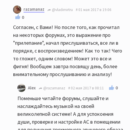
razamanaz
@vladimirtru
01 мая 2017 в 19:06
0
Согласен, с Вами! Но после того, как прочитал
на некоторых форумах, это выражение про
"прилепание", начал прислушиваться, все ли в
порядке, с воспроизведением! Как то так! Чего
то гложет, одним словом! Может это все и
фигня! Вообщем завтра посвящу день, более
внимательному прослушиванию и анализу!
0
Alex
@razamanaz
02 мая 2017 в 08:11
Поменьше читайте форумы, слушайте и
наслаждайтесь музыкой на своей
великолепной системе! А для успокоения
души, проверке и настройке АС в помещении
для получения трехмерного звукового образа