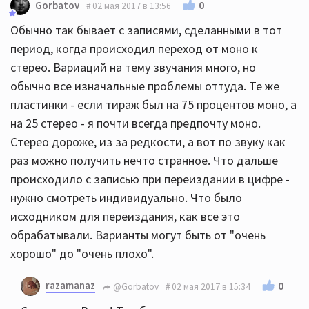
0
Gorbatov
02 мая 2017 в 13:56
Обычно так бывает с записями, сделанными в тот
период, когда происходил переход от моно к
стерео. Вариаций на тему звучания много, но
обычно все изначальные проблемы оттуда. Те же
пластинки - если тираж был на 75 процентов моно, а
на 25 стерео - я почти всегда предпочту моно.
Стерео дороже, из за редкости, а вот по звуку как
раз можно получить нечто странное. Что дальше
происходило с записью при переиздании в цифре -
нужно смотреть индивидуально. Что было
исходником для переиздания, как все это
обрабатывали. Варианты могут быть от "очень
хорошо" до "очень плохо".
razamanaz
0
@Gorbatov
02 мая 2017 в 15:34