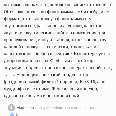
которые, очень часто, вообще не зависят от железа.
Объясняю- качество фонограммы- не битрейд, и не
формат, а то- как данную фонограмму свел
звукорежиссер; расстановка акустики, качество
акустики, акустические свойства помещения для
прослушивания, иногда- кабеля, хотя я к качеству
кабелей отношусь скептически, так же, как и к
качеству кроссоверов в акустике. Кто интересуется-
добро пожаловать на Ютуб, там есть обзор
звучания конденсаторов в кроссоверах-слепой тест,
так там победил советский конденсатор
(разделительный фильтр 1 порядка) К-73-16, а не
мундорф и иже с ними. Железо, если конечно,
сделано не ногами и не откровенный
vladimirtru
@vladimirtru
01 мая 2017 в 18:12
2