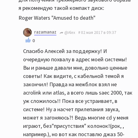
я рекомендую такой компакт диск:
Roger Waters "Amused to death"
razamanaz
@Alex
02 мая 2017 в 09:37
0
Спасибо Алексей за поддержку! И
очередную похвалу в адрес моей системы!
Вы и раньше давали мне, довольно ценные
советы! Как видите, с кабельной темой я
закончил! Правда на межблок взял не
acrolink или atlas, а всего лишь saec 2000, так
уж сложилось!! Пока все устраивает, в
системе! Ну а насчет прилепания звука,
может я загоняюсь?! Ведь многие cd у меня
играют, без"присутствия" колонок!(рок, ,
например.), но вот как поставлю джаз 50-