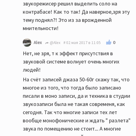
звукорежисер решил выделить соло на
контрабасе! Как то так! Да наверное,зря эту
тему поднял?! Это из за врожденной
мнительности!
0
Alex
@Alex
02 мая 2017 в 11:05
Нет, не зря, т к эффект присутствия в
звуковой системе волнует очень многих
людей!
На счёт записей джаза 50-60г скажу так, что
многое из того, что тогда было записано
писали в моно записи, да и техника в студии
звукозаписи была не такая современя, как
сегодня. Так что многие записи тех лет
вообще монофонические и ждать " разлета"
звука по помещению не стоит... А многие