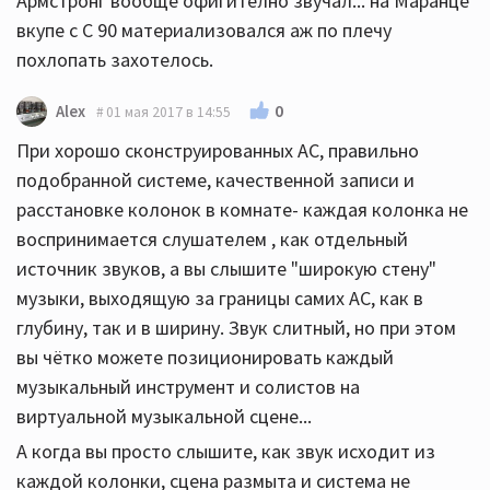
Армстронг вообще офигително звучал... на Маранце
вкупе с С 90 материализовался аж по плечу
похлопать захотелось.
0
Alex
01 мая 2017 в 14:55
При хорошо сконструированных АС, правильно
подобранной системе, качественной записи и
расстановке колонок в комнате- каждая колонка не
воспринимается слушателем , как отдельный
источник звуков, а вы слышите "широкую стену"
музыки, выходящую за границы самих АС, как в
глубину, так и в ширину. Звук слитный, но при этом
вы чётко можете позиционировать каждый
музыкальный инструмент и солистов на
виртуальной музыкальной сцене...
А когда вы просто слышите, как звук исходит из
каждой колонки, сцена размыта и система не