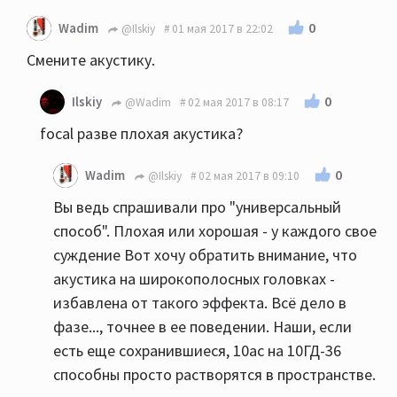
0
Wadim
@Ilskiy
01 мая 2017 в 22:02
Смените акустику.
0
Ilskiy
@Wadim
02 мая 2017 в 08:17
focal разве плохая акустика?
0
Wadim
@Ilskiy
02 мая 2017 в 09:10
Вы ведь спрашивали про "универсальный
способ". Плохая или хорошая - у каждого свое
суждение Вот хочу обратить внимание, что
акустика на широкополосных головках -
избавлена от такого эффекта. Всё дело в
фазе..., точнее в ее поведении. Наши, если
есть еще сохранившиеся, 10ас на 10ГД-36
способны просто растворятся в пространстве.