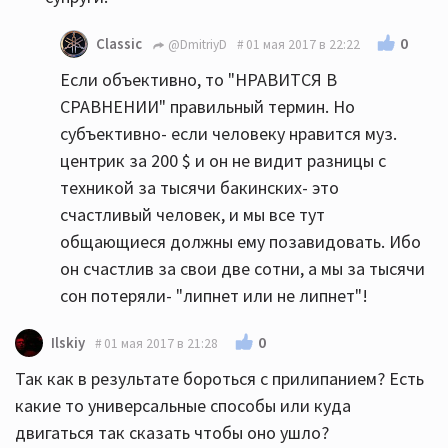
0
Classic
@DmitriyD
01 мая 2017 в 22:22
Если объективно, то "НРАВИТСЯ В
СРАВНЕНИИ" правильный термин. Но
субъективно- если человеку нравится муз.
центрик за 200 $ и он не видит разницы с
техникой за тысячи бакинских- это
счастливый человек, и мы все тут
общающиеся должны ему позавидовать. Ибо
он счастлив за свои две сотни, а мы за тысячи
сон потеряли- "липнет или не липнет"!
0
Ilskiy
01 мая 2017 в 21:28
Так как в результате бороться с прилипанием? Есть
какие то универсальные способы или куда
двигаться так сказать чтобы оно ушло?