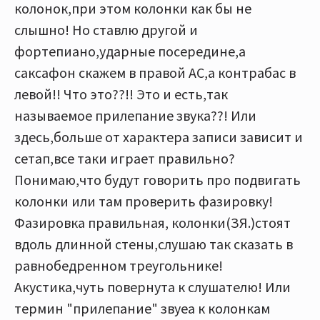
колонок,при этом колонки как бы не
слышно! Но ставлю другой и
фортепиано,ударные посередине,а
саксафон скажем в правой АС,а контрабас в
левой!! Что это??!! Это и есть,так
называемое прилепание звука??! Или
здесь,больше от характера записи зависит и
сетап,все таки играет правильно?
Понимаю,что будут говорить про подвигать
колонки или там проверить фазировку!
Фазировка правильная, колонки(ЗЯ.)стоят
вдоль длинной стены,слушаю так сказать в
равнобедренном треугольнике!
Акустика,чуть повернута к слушателю! Или
термин "прилепание" звуеа к колонкам