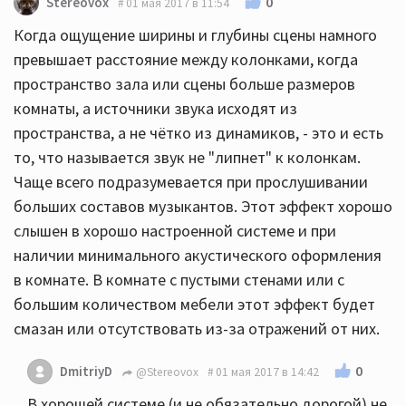
0
Stereovox
01 мая 2017 в 11:54
Когда ощущение ширины и глубины сцены намного
превышает расстояние между колонками, когда
пространство зала или сцены больше размеров
комнаты, а источники звука исходят из
пространства, а не чётко из динамиков, - это и есть
то, что называется звук не "липнет" к колонкам.
Чаще всего подразумевается при прослушивании
больших составов музыкантов. Этот эффект хорошо
слышен в хорошо настроенной системе и при
наличии минимального акустического оформления
в комнате. В комнате с пустыми стенами или с
большим количеством мебели этот эффект будет
смазан или отсутствовать из-за отражений от них.
0
DmitriyD
@Stereovox
01 мая 2017 в 14:42
В хорошей системе (и не обязательно дорогой) не