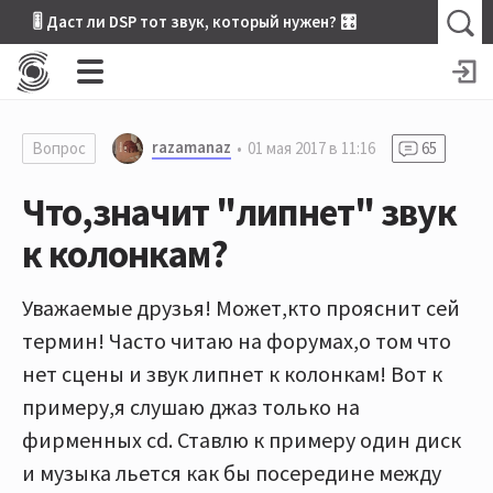
🎚 Даст ли DSP тот звук, который нужен? 🎛
razamanaz
Вопрос
01 мая 2017 в 11:16
65
Что,значит "липнет" звук
к колонкам?
Уважаемые друзья! Может,кто прояснит сей
термин! Часто читаю на форумах,о том что
нет сцены и звук липнет к колонкам! Вот к
примеру,я слушаю джаз только на
фирменных cd. Ставлю к примеру один диск
и музыка льется как бы посередине между