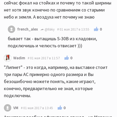
сейчас фокал на стойках и почему то такой ширины
нет хотя звук конечно по сравнением со старыми
небо и земля. А воздуха нет почему не знаю
0
french_alex
@Ilskiy
01 мая 2017 в 13:55
бывает так - вытащишь S-30B из кладовки,
подключишь и челюсть отвисает )))
0
Wadim
01 мая 2017 в 11:57
"Липнет" - это когда, например, на выставке стоит
три пары АС примерно одного размера и Вы
безошибочно можете понять, какие играют,
конечно, предварительно не зная, которые
подключены.
0
VM
01 мая 2017 в 13:45