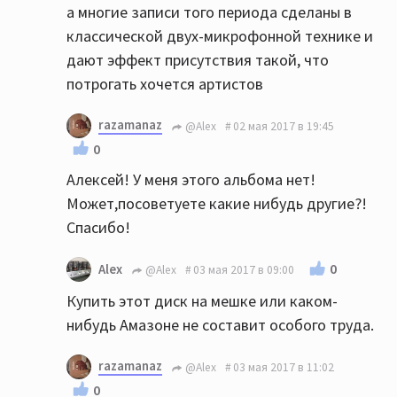
а многие записи того периода сделаны в
классической двух-микрофонной технике и
дают эффект присутствия такой, что
потрогать хочется артистов
razamanaz
@Alex
02 мая 2017 в 19:45
0
Алексей! У меня этого альбома нет!
Может,посоветуете какие нибудь другие?!
Спасибо!
0
Alex
@Alex
03 мая 2017 в 09:00
Купить этот диск на мешке или каком-
нибудь Амазоне не составит особого труда.
razamanaz
@Alex
03 мая 2017 в 11:02
0