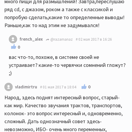
много пищи для размышлений! Завтра,переслушаю
ряд сd, с джазом, роком а также с классикой и
попробую сделать,какие то определенные выводы!
Раньше,как то над этим не задумывался!
french_alex
@razamanaz
02 мая 2017 в 16:26
0
вас что-то, похоже, в системе своей не
устраивает? какие-то червячки сомнений гложут?
;)
0
vladimirtru
01 мая 2017 в 18:04
Народ, здесь поднят интересный вопрос, старый-
как мир. Качество звучания трактов, транспортов,
колонок- это вопрос интересный и, одновременно,
сложный. Дать однозначный совет здесь-
невозможно, ИБО- очень много переменных,