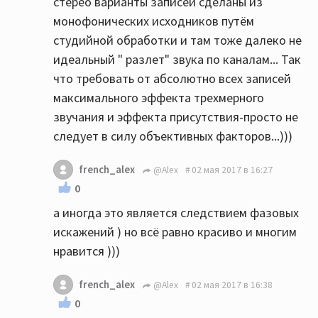
стерео варианты записей сделаны из
монофонических исходников путём
студийной обработки и там тоже далеко не
идеальный " разлет" звука по каналам... Так
что требовать от абсолютно всех записей
максимального эффекта трехмерного
звучания и эффекта присутствия-просто не
следует в силу объективных факторов...)))
french_alex
@Alex
02 мая 2017 в 16:27
0
а иногда это является следствием фазовых
искажений ) но всё равно красиво и многим
нравится )))
french_alex
@Alex
02 мая 2017 в 16:38
0