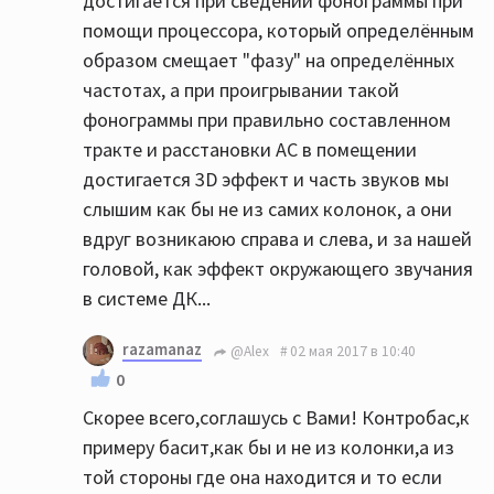
достигается при сведении фонограммы при
помощи процессора, который определённым
образом смещает "фазу" на определённых
частотах, а при проигрывании такой
фонограммы при правильно составленном
тракте и расстановки АС в помещении
достигается 3D эффект и часть звуков мы
слышим как бы не из самих колонок, а они
вдруг возникаюю справа и слева, и за нашей
головой, как эффект окружающего звучания
в системе ДК...
razamanaz
@Alex
02 мая 2017 в 10:40
0
Скорее всего,соглашусь с Вами! Контробас,к
примеру басит,как бы и не из колонки,а из
той стороны где она находится и то если