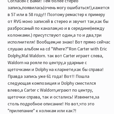
Согласен с Вами! Тем более стерео
запись,появилась(очень могу ошибаться!),кажется
в 57 или в 58 году!! Поэтому ремастер к примеру
от RVG моно записей в стерео и звучит так,как бы
разбросаный по каналам,но и в середине(между
колонками.) присутствуют один,а то и два,три
исполнителя! Вообщем,не знаю! Вот прямо сейчас
слушаю альбом на cd "Where?"Ron Carter with Eric
Dolphy,Mal Waldorn. так вот Carter играет слева,
Waldorn на рояле по центру,а ударные с
щеточками и Dolphy на кларнете,как бы справа!
Правда запись уже 61 года! Вот!! Пошла
следующая композиция и Dolphy сместился
влево,а Carter с Waldorn,играют по центру,
щеточки справа, так и остались! Извените,за
столь подробное описание! Но вот,что это
"прилепание" к колнкам или как?!