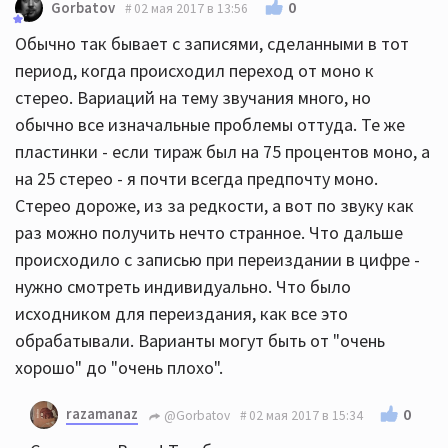
0
Gorbatov
02 мая 2017 в 13:56
Обычно так бывает с записями, сделанными в тот
период, когда происходил переход от моно к
стерео. Вариаций на тему звучания много, но
обычно все изначальные проблемы оттуда. Те же
пластинки - если тираж был на 75 процентов моно, а
на 25 стерео - я почти всегда предпочту моно.
Стерео дороже, из за редкости, а вот по звуку как
раз можно получить нечто странное. Что дальше
происходило с записью при переиздании в цифре -
нужно смотреть индивидуально. Что было
исходником для переиздания, как все это
обрабатывали. Варианты могут быть от "очень
хорошо" до "очень плохо".
razamanaz
0
@Gorbatov
02 мая 2017 в 15:34