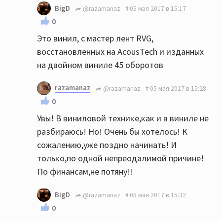
BigD
@razamanaz
05 мая 2017 в 15:17
0
Это винил, с мастер лент RVG,
восстановленных на AcousTech и изданных
на двойном виниле 45 оборотов
razamanaz
@razamanaz
05 мая 2017 в 15:28
0
Увы! В виниловой технике,как и в виниле не
разбираюсь! Но! Очень бы хотелось! К
сожалению,уже поздно начинать! И
только,по одной непреодалимой причине!
По финансам,не потяну!!
BigD
@razamanaz
05 мая 2017 в 15:32
0