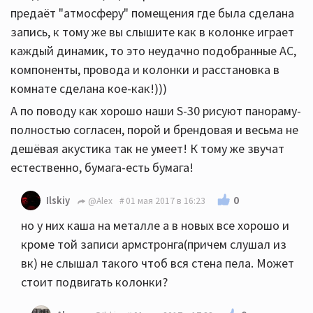
предаёт "атмосферу" помещения где была сделана
запись, к тому же вы слышите как в колонке играет
каждый динамик, то это неудачно подобранные АС,
компоненты, провода и колонки и расстановка в
комнате сделана кое-как!)))
А по поводу как хорошо наши S-30 рисуют панораму-
полностью согласен, порой и брендовая и весьма не
дешёвая акустика так не умеет! К тому же звучат
естественно, бумага-есть бумага!
0
Ilskiy
@Alex
01 мая 2017 в 16:23
но у них каша на металле а в новых все хорошо и
кроме той записи армстронга(причем слушал из
вк) не слышал такого чтоб вся стена пела. Может
стоит подвигать колонки?