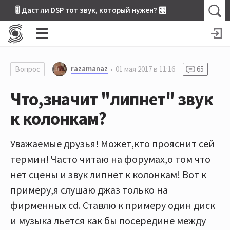
🎚 Даст ли DSP тот звук, который нужен? 🎛
razamanaz
Вопрос
01 мая 2017 в 11:16
65
Что,значит "липнет" звук
к колонкам?
Уважаемые друзья! Может,кто прояснит сей
термин! Часто читаю на форумах,о том что
нет сцены и звук липнет к колонкам! Вот к
примеру,я слушаю джаз только на
фирменных cd. Ставлю к примеру один диск
и музыка льется как бы посередине между