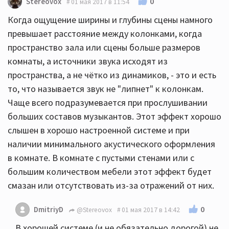
0
Stereovox
01 мая 2017 в 11:54
Когда ощущение ширины и глубины сцены намного
превышает расстояние между колонками, когда
пространство зала или сцены больше размеров
комнаты, а источники звука исходят из
пространства, а не чётко из динамиков, - это и есть
то, что называется звук не "липнет" к колонкам.
Чаще всего подразумевается при прослушивании
больших составов музыкантов. Этот эффект хорошо
слышен в хорошо настроенной системе и при
наличии минимального акустического оформления
в комнате. В комнате с пустыми стенами или с
большим количеством мебели этот эффект будет
смазан или отсутствовать из-за отражений от них.
0
DmitriyD
@Stereovox
01 мая 2017 в 14:42
В хорошей системе (и не обязательно дорогой) не