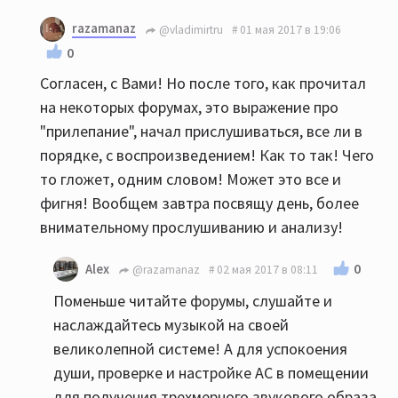
razamanaz
@vladimirtru
01 мая 2017 в 19:06
0
Согласен, с Вами! Но после того, как прочитал
на некоторых форумах, это выражение про
"прилепание", начал прислушиваться, все ли в
порядке, с воспроизведением! Как то так! Чего
то гложет, одним словом! Может это все и
фигня! Вообщем завтра посвящу день, более
внимательному прослушиванию и анализу!
0
Alex
@razamanaz
02 мая 2017 в 08:11
Поменьше читайте форумы, слушайте и
наслаждайтесь музыкой на своей
великолепной системе! А для успокоения
души, проверке и настройке АС в помещении
для получения трехмерного звукового образа