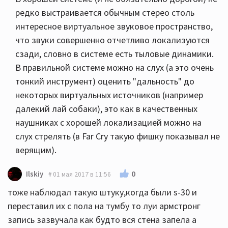
редко выстраивается обычным стерео столь
интересное виртуальное звуковое пространство,
что звуки совершенно отчетливо локализуются
сзади, словно в системе есть тыловые динамики.
В правильной системе можно на слух (а это очень
тонкий инструмент) оценить "дальность" до
некоторых виртуальных источников (например
далекий лай собаки), это как в качественных
наушниках с хорошей локализацией можно на
слух стрелять (в Far Cry такую фишку показывал не
верящим).
0
Ilskiy
01 мая 2017 в 11:56
тоже наблюдал такую штуку,когда были s-30 и
переставил их с пола на тумбу то луи армстронг
запись зазвучала как будто вся стена запела а