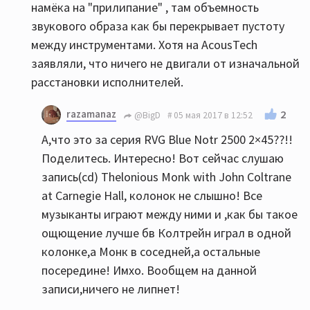
намёка на "прилипание" , там объемность
звукового образа как бы перекрывает пустоту
между инструментами. Хотя на AcousTech
заявляли, что ничего не двигали от изначальной
расстановки исполнителей.
razamanaz
2
@BigD
05 мая 2017 в 12:52
А,что это за серия RVG Blue Notr 2500 2×45??!!
Поделитесь. Интересно! Вот сейчас слушаю
запись(cd) Thelonious Monk with John Coltrane
at Carnegie Hall, колонок не слышно! Все
музыканты играют между ними и ,как бы такое
ощющение лучше бв Колтрейн играл в одной
колонке,а Монк в соседней,а остальные
посередине! Имхо. Вообщем на данной
записи,ничего не липнет!