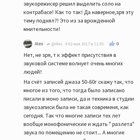
звукорежисер решил выделить соло на
контрабасе! Как то так! Да наверное,зря эту
тему поднял?! Это из за врожденной
мнительности!
0
Alex
@Alex
02 мая 2017 в 11:05
Нет, не зря, т к эффект присутствия в
звуковой системе волнует очень многих
людей!
На счёт записей джаза 50-60г скажу так, что
многое из того, что тогда было записано
писали в моно записи, да и техника в студии
звукозаписи была не такая современя, как
сегодня. Так что многие записи тех лет
вообще монофонические и ждать " разлета"
звука по помещению не стоит... А многие