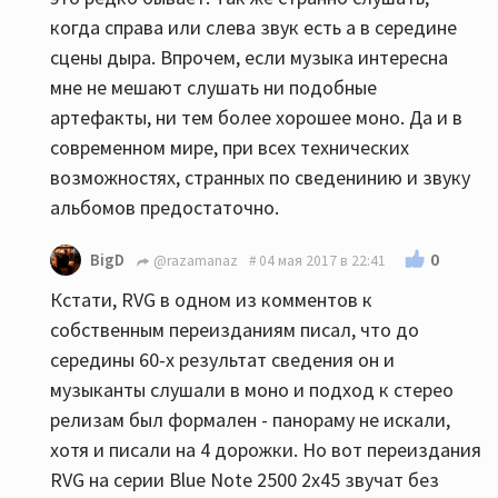
когда справа или слева звук есть а в середине
сцены дыра. Впрочем, если музыка интересна
мне не мешают слушать ни подобные
артефакты, ни тем более хорошее моно. Да и в
современном мире, при всех технических
возможностях, странных по сведенинию и звуку
альбомов предостаточно.
0
BigD
@razamanaz
04 мая 2017 в 22:41
Кстати, RVG в одном из комментов к
собственным переизданиям писал, что до
середины 60-х результат сведения он и
музыканты слушали в моно и подход к стерео
релизам был формален - панораму не искали,
хотя и писали на 4 дорожки. Но вот переиздания
RVG на серии Blue Note 2500 2x45 звучат без