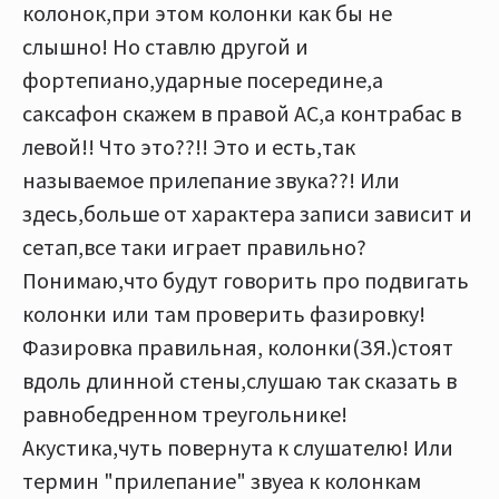
колонок,при этом колонки как бы не
слышно! Но ставлю другой и
фортепиано,ударные посередине,а
саксафон скажем в правой АС,а контрабас в
левой!! Что это??!! Это и есть,так
называемое прилепание звука??! Или
здесь,больше от характера записи зависит и
сетап,все таки играет правильно?
Понимаю,что будут говорить про подвигать
колонки или там проверить фазировку!
Фазировка правильная, колонки(ЗЯ.)стоят
вдоль длинной стены,слушаю так сказать в
равнобедренном треугольнике!
Акустика,чуть повернута к слушателю! Или
термин "прилепание" звуеа к колонкам