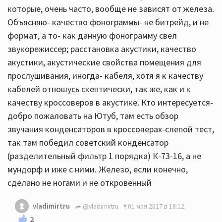
которые, очень часто, вообще не зависят от железа.
Объясняю- качество фонограммы- не битрейд, и не
формат, а то- как данную фонограмму свел
звукорежиссер; расстановка акустики, качество
акустики, акустические свойства помещения для
прослушивания, иногда- кабеля, хотя я к качеству
кабелей отношусь скептически, так же, как и к
качеству кроссоверов в акустике. Кто интересуется-
добро пожаловать на Ютуб, там есть обзор
звучания конденсаторов в кроссоверах-слепой тест,
так там победил советский конденсатор
(разделительный фильтр 1 порядка) К-73-16, а не
мундорф и иже с ними. Железо, если конечно,
сделано не ногами и не откровенный
vladimirtru
@vladimirtru
01 мая 2017 в 18:12
2