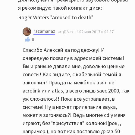
я рекомендую такой компакт диск:
Roger Waters "Amused to death"
razamanaz
@Alex
02 мая 2017 в 09:37
0
Спасибо Алексей за поддержку! И
очередную похвалу в адрес моей системы!
Вы и раньше давали мне, довольно ценные
советы! Как видите, с кабельной темой я
закончил! Правда на межблок взял не
acrolink или atlas, а всего лишь saec 2000, так
уж сложилось!! Пока все устраивает, в
системе! Ну а насчет прилепания звука,
может я загоняюсь?! Ведь многие cd у меня
играют, без"присутствия" колонок!(рок, ,
например.), но вот как поставлю джаз 50-