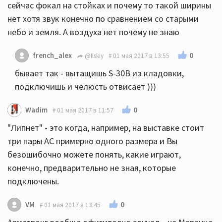
сейчас фокал на стойках и почему то такой ширины
нет хотя звук конечно по сравнением со старыми
небо и земля. А воздуха нет почему не знаю
0
french_alex
@Ilskiy
01 мая 2017 в 13:55
бывает так - вытащишь S-30B из кладовки,
подключишь и челюсть отвисает )))
0
Wadim
01 мая 2017 в 11:57
"Липнет" - это когда, например, на выставке стоит
три пары АС примерно одного размера и Вы
безошибочно можете понять, какие играют,
конечно, предварительно не зная, которые
подключены.
0
VM
01 мая 2017 в 13:45