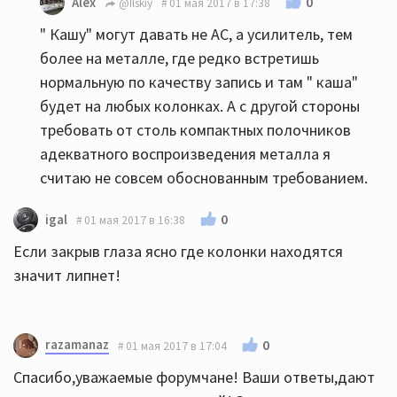
0
Alex
@Ilskiy
01 мая 2017 в 17:38
" Кашу" могут давать не АС, а усилитель, тем
более на металле, где редко встретишь
нормальную по качеству запись и там " каша"
будет на любых колонках. А с другой стороны
требовать от столь компактных полочников
адекватного воспроизведения металла я
считаю не совсем обоснованным требованием.
0
igal
01 мая 2017 в 16:38
Если закрыв глаза ясно где колонки находятся
значит липнет!
razamanaz
0
01 мая 2017 в 17:04
Спасибо,уважаемые форумчане! Ваши ответы,дают