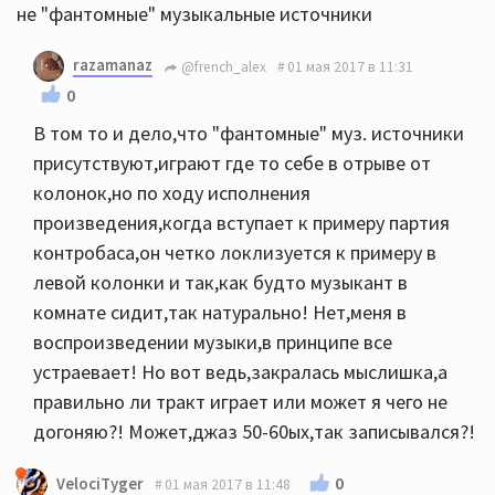
не "фантомные" музыкальные источники
razamanaz
@french_alex
01 мая 2017 в 11:31
0
В том то и дело,что "фантомные" муз. источники
присутствуют,играют где то себе в отрыве от
колонок,но по ходу исполнения
произведения,когда вступает к примеру партия
контробаса,он четко локлизуется к примеру в
левой колонки и так,как будто музыкант в
комнате сидит,так натурально! Нет,меня в
воспроизведении музыки,в принципе все
устраевает! Но вот ведь,закралась мыслишка,а
правильно ли тракт играет или может я чего не
догоняю?! Может,джаз 50-60ых,так записывался?!
0
VelociTyger
01 мая 2017 в 11:48