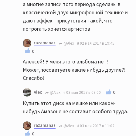
а многие записи того периода сделаны в
классической двух-микрофонной технике и
дают эффект присутствия такой, что
потрогать хочется артистов
razamanaz
@Alex
02 мая 2017 в 19:45
0
Алексей! У меня этого альбома нет!
Может,посоветуете какие нибудь другие?!
Спасибо!
0
Alex
@Alex
03 мая 2017 в 09:00
Купить этот диск на мешке или каком-
нибудь Амазоне не составит особого труда.
razamanaz
@Alex
03 мая 2017 в 11:02
0