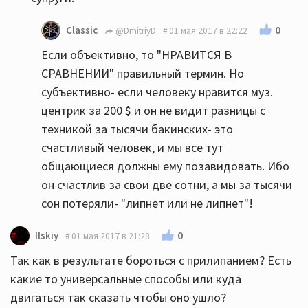
0
Classic
@DmitriyD
01 мая 2017 в 22:22
Если объективно, то "НРАВИТСЯ В
СРАВНЕНИИ" правильный термин. Но
субъективно- если человеку нравится муз.
центрик за 200 $ и он не видит разницы с
техникой за тысячи бакинских- это
счастливый человек, и мы все тут
общающиеся должны ему позавидовать. Ибо
он счастлив за свои две сотни, а мы за тысячи
сон потеряли- "липнет или не липнет"!
0
Ilskiy
01 мая 2017 в 21:28
Так как в результате бороться с прилипанием? Есть
какие то универсальные способы или куда
двигаться так сказать чтобы оно ушло?