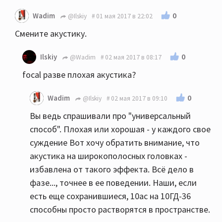
0
Wadim
@Ilskiy
01 мая 2017 в 22:02
Смените акустику.
0
Ilskiy
@Wadim
02 мая 2017 в 08:17
focal разве плохая акустика?
0
Wadim
@Ilskiy
02 мая 2017 в 09:10
Вы ведь спрашивали про "универсальный
способ". Плохая или хорошая - у каждого свое
суждение Вот хочу обратить внимание, что
акустика на широкополосных головках -
избавлена от такого эффекта. Всё дело в
фазе..., точнее в ее поведении. Наши, если
есть еще сохранившиеся, 10ас на 10ГД-36
способны просто растворятся в пространстве.