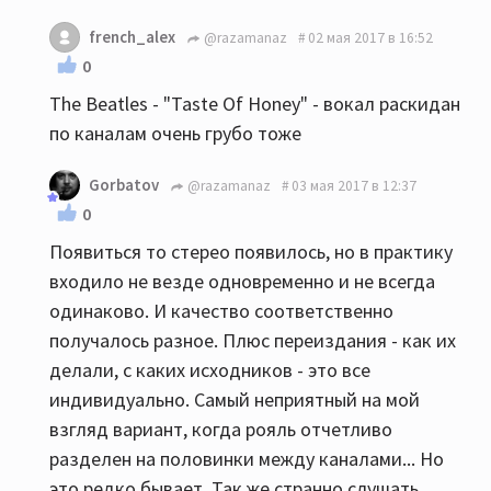
french_alex
@razamanaz
02 мая 2017 в 16:52
0
The Beatles - "Taste Of Honey" - вокал раскидан
по каналам очень грубо тоже
Gorbatov
@razamanaz
03 мая 2017 в 12:37
0
Появиться то стерео появилось, но в практику
входило не везде одновременно и не всегда
одинаково. И качество соответственно
получалось разное. Плюс переиздания - как их
делали, с каких исходников - это все
индивидуально. Самый неприятный на мой
взгляд вариант, когда рояль отчетливо
разделен на половинки между каналами... Но
это редко бывает. Так же странно слушать,