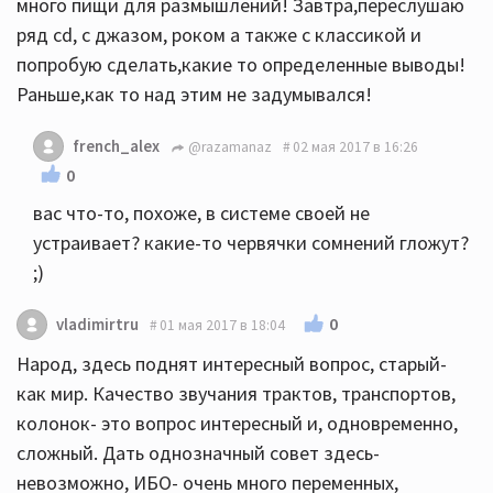
много пищи для размышлений! Завтра,переслушаю
ряд сd, с джазом, роком а также с классикой и
попробую сделать,какие то определенные выводы!
Раньше,как то над этим не задумывался!
french_alex
@razamanaz
02 мая 2017 в 16:26
0
вас что-то, похоже, в системе своей не
устраивает? какие-то червячки сомнений гложут?
;)
0
vladimirtru
01 мая 2017 в 18:04
Народ, здесь поднят интересный вопрос, старый-
как мир. Качество звучания трактов, транспортов,
колонок- это вопрос интересный и, одновременно,
сложный. Дать однозначный совет здесь-
невозможно, ИБО- очень много переменных,