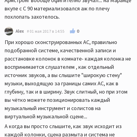
Армстронг вообще офигително звучал... на Маранце
вкупе с С 90 материализовался аж по плечу
похлопать захотелось.
0
Alex
01 мая 2017 в 14:55
При хорошо сконструированных АС, правильно
подобранной системе, качественной записи и
расстановке колонок в комнате- каждая колонка не
воспринимается слушателем , как отдельный
источник звуков, а вы слышите "широкую стену"
музыки, выходящую за границы самих АС, как в
глубину, так и в ширину. Звук слитный, но при этом
вы чётко можете позиционировать каждый
музыкальный инструмент и солистов на
виртуальной музыкальной сцене...
А когда вы просто слышите, как звук исходит из
каждой колонки, сцена размыта и система не