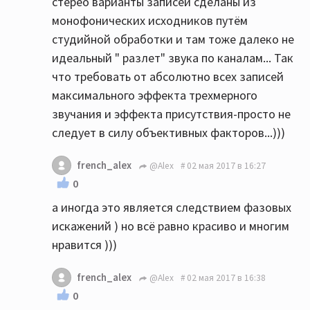
стерео варианты записей сделаны из
монофонических исходников путём
студийной обработки и там тоже далеко не
идеальный " разлет" звука по каналам... Так
что требовать от абсолютно всех записей
максимального эффекта трехмерного
звучания и эффекта присутствия-просто не
следует в силу объективных факторов...)))
french_alex
@Alex
02 мая 2017 в 16:27
0
а иногда это является следствием фазовых
искажений ) но всё равно красиво и многим
нравится )))
french_alex
@Alex
02 мая 2017 в 16:38
0