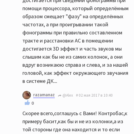
достигается при сведении фонограммы при
помощи процессора, который определённым
образом смещает "фазу" на определённых
частотах, а при проигрывании такой
фонограммы при правильно составленном
тракте и расстановки АС в помещении
достигается 3D эффект и часть звуков мы
слышим как бы не из самих колонок, а они
вдруг возникаюю справа и слева, и за нашей
головой, как эффект окружающего звучания
в системе ДК...
razamanaz
@Alex
02 мая 2017 в 10:40
0
Скорее всего,соглашусь с Вами! Контробас,к
примеру басит,как бы и не из колонки,а из
той стороны где она находится и то если