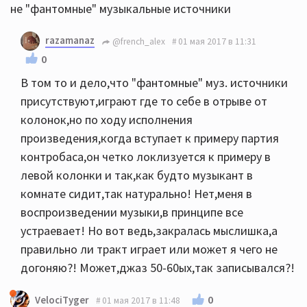
не "фантомные" музыкальные источники
razamanaz
@french_alex
01 мая 2017 в 11:31
0
В том то и дело,что "фантомные" муз. источники
присутствуют,играют где то себе в отрыве от
колонок,но по ходу исполнения
произведения,когда вступает к примеру партия
контробаса,он четко локлизуется к примеру в
левой колонки и так,как будто музыкант в
комнате сидит,так натурально! Нет,меня в
воспроизведении музыки,в принципе все
устраевает! Но вот ведь,закралась мыслишка,а
правильно ли тракт играет или может я чего не
догоняю?! Может,джаз 50-60ых,так записывался?!
0
VelociTyger
01 мая 2017 в 11:48