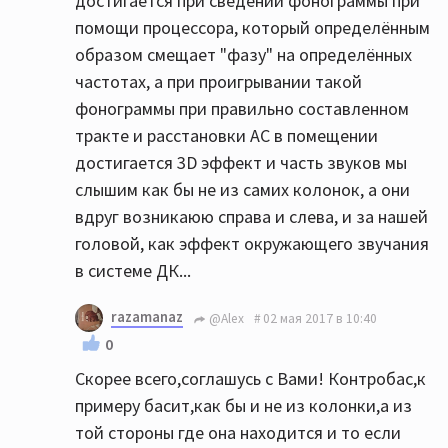
достигается при сведении фонограммы при
помощи процессора, который определённым
образом смещает "фазу" на определённых
частотах, а при проигрывании такой
фонограммы при правильно составленном
тракте и расстановки АС в помещении
достигается 3D эффект и часть звуков мы
слышим как бы не из самих колонок, а они
вдруг возникаюю справа и слева, и за нашей
головой, как эффект окружающего звучания
в системе ДК...
razamanaz
@Alex
02 мая 2017 в 10:40
0
Скорее всего,соглашусь с Вами! Контробас,к
примеру басит,как бы и не из колонки,а из
той стороны где она находится и то если