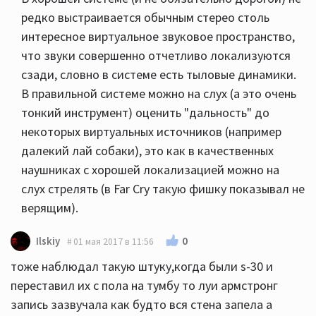
редко выстраивается обычным стерео столь
интересное виртуальное звуковое пространство,
что звуки совершенно отчетливо локализуются
сзади, словно в системе есть тыловые динамики.
В правильной системе можно на слух (а это очень
тонкий инструмент) оценить "дальность" до
некоторых виртуальных источников (например
далекий лай собаки), это как в качественных
наушниках с хорошей локализацией можно на
слух стрелять (в Far Cry такую фишку показывал не
верящим).
0
Ilskiy
01 мая 2017 в 11:56
тоже наблюдал такую штуку,когда были s-30 и
переставил их с пола на тумбу то луи армстронг
запись зазвучала как будто вся стена запела а