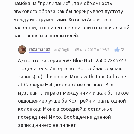
намёка на "прилипание" , там объемность
звукового образа как бы перекрывает пустоту
между инструментами. Хотя на AcousTech
заявляли, что ничего не двигали от изначальной
расстановки исполнителей.
razamanaz
2
@BigD
05 мая 2017 в 12:52
А,что это за серия RVG Blue Notr 2500 2×45??!!
Поделитесь. Интересно! Вот сейчас слушаю
запись(cd) Thelonious Monk with John Coltrane
at Carnegie Hall, колонок не слышно! Все
музыканты играют между ними и ,как бы такое
ощющение лучше бв Колтрейн играл в одной
колонке,а Монк в соседней,а остальные
посередине! Имхо. Вообщем на данной
записи,ничего не липнет!