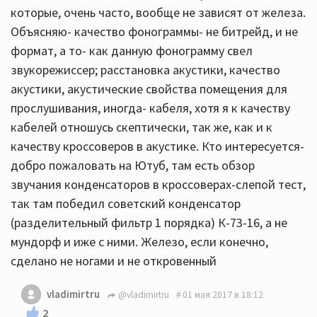
которые, очень часто, вообще не зависят от железа.
Объясняю- качество фонограммы- не битрейд, и не
формат, а то- как данную фонограмму свел
звукорежиссер; расстановка акустики, качество
акустики, акустические свойства помещения для
прослушивания, иногда- кабеля, хотя я к качеству
кабелей отношусь скептически, так же, как и к
качеству кроссоверов в акустике. Кто интересуется-
добро пожаловать на Ютуб, там есть обзор
звучания конденсаторов в кроссоверах-слепой тест,
так там победил советский конденсатор
(разделительный фильтр 1 порядка) К-73-16, а не
мундорф и иже с ними. Железо, если конечно,
сделано не ногами и не откровенный
vladimirtru
@vladimirtru
01 мая 2017 в 18:12
2