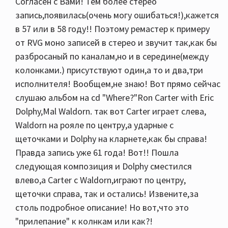
Согласен с Вами! Тем более стерео
запись,появилась(очень могу ошибаться!),кажется
в 57 или в 58 году!! Поэтому ремастер к примеру
от RVG моно записей в стерео и звучит так,как бы
разбросаный по каналам,но и в середине(между
колонками.) присутствуют один,а то и два,три
исполнителя! Вообщем,не знаю! Вот прямо сейчас
слушаю альбом на cd "Where?"Ron Carter with Eric
Dolphy,Mal Waldorn. так вот Carter играет слева,
Waldorn на рояле по центру,а ударные с
щеточками и Dolphy на кларнете,как бы справа!
Правда запись уже 61 года! Вот!! Пошла
следующая композиция и Dolphy сместился
влево,а Carter с Waldorn,играют по центру,
щеточки справа, так и остались! Извените,за
столь подробное описание! Но вот,что это
"прилепание" к колнкам или как?!