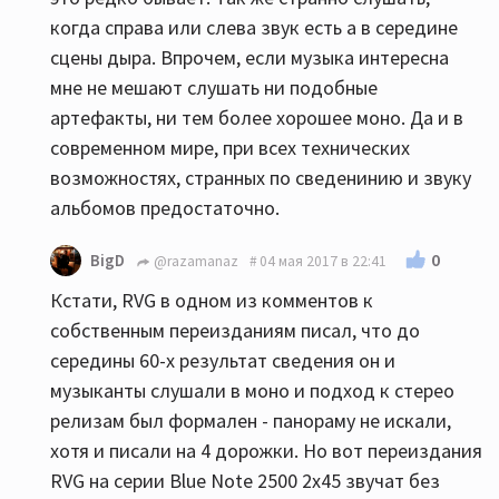
когда справа или слева звук есть а в середине
сцены дыра. Впрочем, если музыка интересна
мне не мешают слушать ни подобные
артефакты, ни тем более хорошее моно. Да и в
современном мире, при всех технических
возможностях, странных по сведенинию и звуку
альбомов предостаточно.
0
BigD
@razamanaz
04 мая 2017 в 22:41
Кстати, RVG в одном из комментов к
собственным переизданиям писал, что до
середины 60-х результат сведения он и
музыканты слушали в моно и подход к стерео
релизам был формален - панораму не искали,
хотя и писали на 4 дорожки. Но вот переиздания
RVG на серии Blue Note 2500 2x45 звучат без