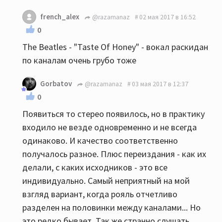
french_alex
@razamanaz
02 мая 2017 в 16:52
0
The Beatles - "Taste Of Honey" - вокал раскидан
по каналам очень грубо тоже
Gorbatov
@razamanaz
03 мая 2017 в 12:37
0
Появиться то стерео появилось, но в практику
входило не везде одновременно и не всегда
одинаково. И качество соответственно
получалось разное. Плюс переиздания - как их
делали, с каких исходников - это все
индивидуально. Самый неприятный на мой
взгляд вариант, когда рояль отчетливо
разделен на половинки между каналами... Но
это редко бывает. Так же странно слушать,