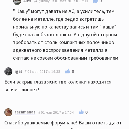
0
Alex
@Ilskiy
01 мая 2017 в 17:38
" Кашу" могут давать не АС, а усилитель, тем
более на металле, где редко встретишь
нормальную по качеству запись и там " каша"
будет на любых колонках. А с другой стороны
требовать от столь компактных полочников
адекватного воспроизведения металла я
считаю не совсем обоснованным требованием.
0
igal
01 мая 2017 в 16:38
Если закрыв глаза ясно где колонки находятся
значит липнет!
razamanaz
0
01 мая 2017 в 17:04
Спасибо,уважаемые форумчане! Ваши ответы,дают