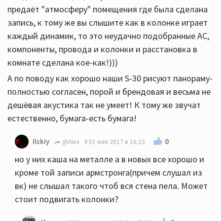
предаёт "атмосферу" помещения где была сделана
запись, к тому же вы слышите как в колонке играет
каждый динамик, то это неудачно подобранные АС,
компоненты, провода и колонки и расстановка в
комнате сделана кое-как!)))
А по поводу как хорошо наши S-30 рисуют панораму-
полностью согласен, порой и брендовая и весьма не
дешёвая акустика так не умеет! К тому же звучат
естественно, бумага-есть бумага!
0
Ilskiy
@Alex
01 мая 2017 в 16:23
но у них каша на металле а в новых все хорошо и
кроме той записи армстронга(причем слушал из
вк) не слышал такого чтоб вся стена пела. Может
стоит подвигать колонки?