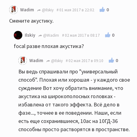
0
Wadim
@Ilskiy
01 мая 2017 в 22:02
Смените акустику.
0
Ilskiy
@Wadim
02 мая 2017 в 08:17
focal разве плохая акустика?
0
Wadim
@Ilskiy
02 мая 2017 в 09:10
Вы ведь спрашивали про "универсальный
способ". Плохая или хорошая - у каждого свое
суждение Вот хочу обратить внимание, что
акустика на широкополосных головках -
избавлена от такого эффекта. Всё дело в
фазе..., точнее в ее поведении. Наши, если
есть еще сохранившиеся, 10ас на 10ГД-36
способны просто растворятся в пространстве.