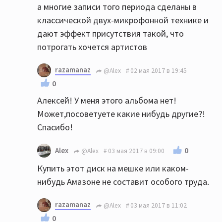
а многие записи того периода сделаны в
классической двух-микрофонной технике и
дают эффект присутствия такой, что
потрогать хочется артистов
razamanaz
@Alex
02 мая 2017 в 19:45
0
Алексей! У меня этого альбома нет!
Может,посоветуете какие нибудь другие?!
Спасибо!
0
Alex
@Alex
03 мая 2017 в 09:00
Купить этот диск на мешке или каком-
нибудь Амазоне не составит особого труда.
razamanaz
@Alex
03 мая 2017 в 11:02
0