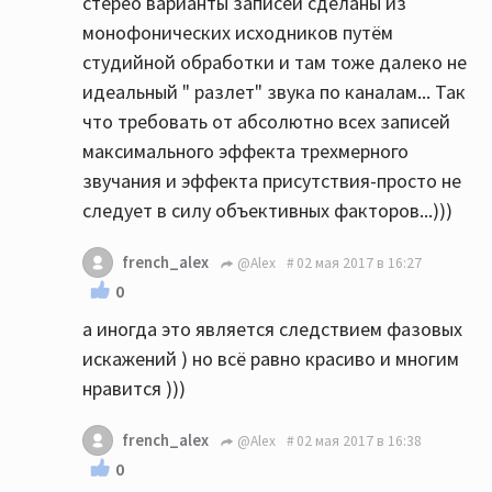
стерео варианты записей сделаны из
монофонических исходников путём
студийной обработки и там тоже далеко не
идеальный " разлет" звука по каналам... Так
что требовать от абсолютно всех записей
максимального эффекта трехмерного
звучания и эффекта присутствия-просто не
следует в силу объективных факторов...)))
french_alex
@Alex
02 мая 2017 в 16:27
0
а иногда это является следствием фазовых
искажений ) но всё равно красиво и многим
нравится )))
french_alex
@Alex
02 мая 2017 в 16:38
0