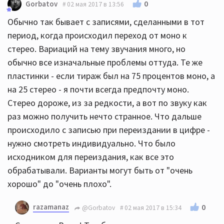
0
Gorbatov
02 мая 2017 в 13:56
Обычно так бывает с записями, сделанными в тот
период, когда происходил переход от моно к
стерео. Вариаций на тему звучания много, но
обычно все изначальные проблемы оттуда. Те же
пластинки - если тираж был на 75 процентов моно, а
на 25 стерео - я почти всегда предпочту моно.
Стерео дороже, из за редкости, а вот по звуку как
раз можно получить нечто странное. Что дальше
происходило с записью при переиздании в цифре -
нужно смотреть индивидуально. Что было
исходником для переиздания, как все это
обрабатывали. Варианты могут быть от "очень
хорошо" до "очень плохо".
razamanaz
0
@Gorbatov
02 мая 2017 в 15:34