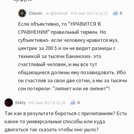
0
Classic
@DmitriyD
01 мая 2017 в 22:22
Если объективно, то "НРАВИТСЯ В
СРАВНЕНИИ" правильный термин. Но
субъективно- если человеку нравится муз.
центрик за 200 $ и он не видит разницы с
техникой за тысячи бакинских- это
счастливый человек, и мы все тут
общающиеся должны ему позавидовать. Ибо
он счастлив за свои две сотни, а мы за тысячи
сон потеряли- "липнет или не липнет"!
0
Ilskiy
01 мая 2017 в 21:28
Так как в результате бороться с прилипанием? Есть
какие то универсальные способы или куда
двигаться так сказать чтобы оно ушло?