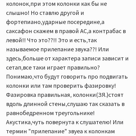
колонок,при этом колонки как бы не
слышно! Но ставлю другой и
фортепиано,ударные посередине,а
саксафон скажем в правой АС,а контрабас в
левой!! Что это??!! Это и есть,так
называемое прилепание звука??! Или
здесь,больше от характера записи зависит и
сетап,все таки играет правильно?
Понимаю,что будут говорить про подвигать
колонки или там проверить фазировку!
Фазировка правильная, колонки(ЗЯ.)стоят
вдоль длинной стены,слушаю так сказать в
равнобедренном треугольнике!
Акустика,чуть повернута к слушателю! Или
термин "прилепание" звуеа к колонкам