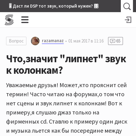
🎚 Даст ли DSP тот звук, который нужен? 🎛
razamanaz
Вопрос
01 мая 2017 в 11:16
65
Что,значит "липнет" звук
к колонкам?
Уважаемые друзья! Может,кто прояснит сей
термин! Часто читаю на форумах,о том что
нет сцены и звук липнет к колонкам! Вот к
примеру,я слушаю джаз только на
фирменных cd. Ставлю к примеру один диск
и музыка льется как бы посередине между