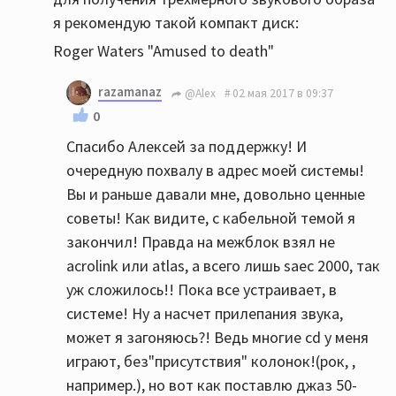
я рекомендую такой компакт диск:
Roger Waters "Amused to death"
razamanaz
@Alex
02 мая 2017 в 09:37
0
Спасибо Алексей за поддержку! И
очередную похвалу в адрес моей системы!
Вы и раньше давали мне, довольно ценные
советы! Как видите, с кабельной темой я
закончил! Правда на межблок взял не
acrolink или atlas, а всего лишь saec 2000, так
уж сложилось!! Пока все устраивает, в
системе! Ну а насчет прилепания звука,
может я загоняюсь?! Ведь многие cd у меня
играют, без"присутствия" колонок!(рок, ,
например.), но вот как поставлю джаз 50-