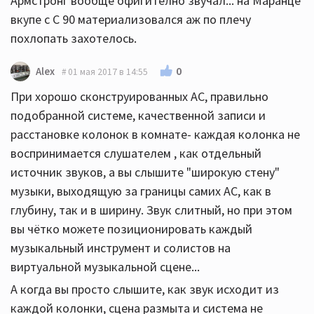
Армстронг вообще офигително звучал... на Маранце
вкупе с С 90 материализовался аж по плечу
похлопать захотелось.
0
Alex
01 мая 2017 в 14:55
При хорошо сконструированных АС, правильно
подобранной системе, качественной записи и
расстановке колонок в комнате- каждая колонка не
воспринимается слушателем , как отдельный
источник звуков, а вы слышите "широкую стену"
музыки, выходящую за границы самих АС, как в
глубину, так и в ширину. Звук слитный, но при этом
вы чётко можете позиционировать каждый
музыкальный инструмент и солистов на
виртуальной музыкальной сцене...
А когда вы просто слышите, как звук исходит из
каждой колонки, сцена размыта и система не