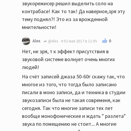
звукорежисер решил выделить соло на
контрабасе! Как то так! Да наверное,зря эту
тему поднял?! Это из за врожденной
мнительности!
0
Alex
@Alex
02 мая 2017 в 11:05
Нет, не зря, т к эффект присутствия в
звуковой системе волнует очень многих
людей!
На счёт записей джаза 50-60г скажу так, что
многое из того, что тогда было записано
писали в моно записи, да и техника в студии
звукозаписи была не такая современя, как
сегодня. Так что многие записи тех лет
вообще монофонические и ждать " разлета"
звука по помещению не стоит... А многие