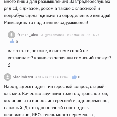
много пищи для размышлений! Завтра,переслушаю
ряд сd, с джазом, роком а также с классикой и
попробую сделать,какие то определенные выводы!
Раньше,как то над этим не задумывался!
french_alex
@razamanaz
02 мая 2017 в 16:26
0
вас что-то, похоже, в системе своей не
устраивает? какие-то червячки сомнений гложут?
;)
0
vladimirtru
01 мая 2017 в 18:04
Народ, здесь поднят интересный вопрос, старый-
как мир. Качество звучания трактов, транспортов,
колонок- это вопрос интересный и, одновременно,
сложный. Дать однозначный совет здесь-
невозможно, ИБО- очень много переменных,