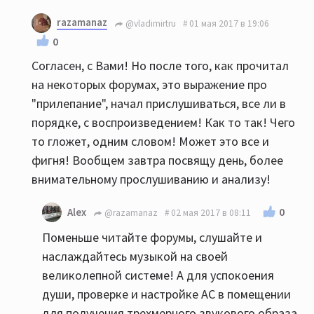
razamanaz
@vladimirtru
01 мая 2017 в 19:06
0
Согласен, с Вами! Но после того, как прочитал
на некоторых форумах, это выражение про
"прилепание", начал прислушиваться, все ли в
порядке, с воспроизведением! Как то так! Чего
то гложет, одним словом! Может это все и
фигня! Вообщем завтра посвящу день, более
внимательному прослушиванию и анализу!
0
Alex
@razamanaz
02 мая 2017 в 08:11
Поменьше читайте форумы, слушайте и
наслаждайтесь музыкой на своей
великолепной системе! А для успокоения
души, проверке и настройке АС в помещении
для получения трехмерного звукового образа