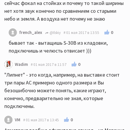
сейчас фокал на стойках и почему то такой ширины
нет хотя звук конечно по сравнением со старыми
небо и земля. А воздуха нет почему не знаю
0
french_alex
@Ilskiy
01 мая 2017 в 13:55
бывает так - вытащишь S-30B из кладовки,
подключишь и челюсть отвисает )))
0
Wadim
01 мая 2017 в 11:57
"Липнет" - это когда, например, на выставке стоит
три пары АС примерно одного размера и Вы
безошибочно можете понять, какие играют,
конечно, предварительно не зная, которые
подключены.
0
VM
01 мая 2017 в 13:45