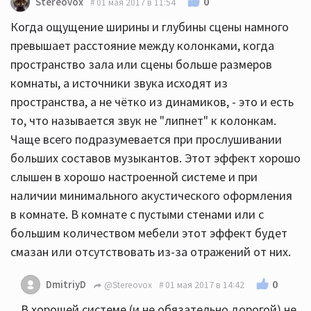
0
Stereovox
01 мая 2017 в 11:54
Когда ощущение ширины и глубины сцены намного
превышает расстояние между колонками, когда
пространство зала или сцены больше размеров
комнаты, а источники звука исходят из
пространства, а не чётко из динамиков, - это и есть
то, что называется звук не "липнет" к колонкам.
Чаще всего подразумевается при прослушивании
больших составов музыкантов. Этот эффект хорошо
слышен в хорошо настроенной системе и при
наличии минимального акустического оформления
в комнате. В комнате с пустыми стенами или с
большим количеством мебели этот эффект будет
смазан или отсутствовать из-за отражений от них.
0
DmitriyD
@Stereovox
01 мая 2017 в 14:42
В хорошей системе (и не обязательно дорогой) не