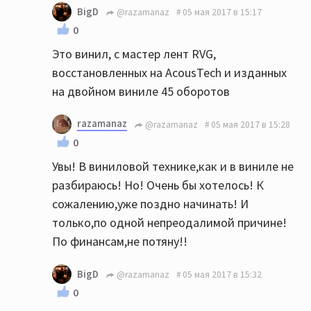
BigD
@razamanaz
05 мая 2017 в 15:17
0
Это винил, с мастер лент RVG,
восстановленных на AcousTech и изданных
на двойном виниле 45 оборотов
razamanaz
@razamanaz
05 мая 2017 в 15:28
0
Увы! В виниловой технике,как и в виниле не
разбираюсь! Но! Очень бы хотелось! К
сожалению,уже поздно начинать! И
только,по одной непреодалимой причине!
По финансам,не потяну!!
BigD
@razamanaz
05 мая 2017 в 15:32
0