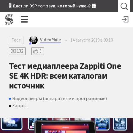
🎚 Даст ли DSP тот звук, который нужен? 🎛
VideoPhile
Тест
•
14 августа 2019 в 09:10
132
3
Тест медиаплеера Zappiti One
SE 4K HDR: всем каталогам
источник
Видеоплееры (аппаратные и программные)
Zappiti