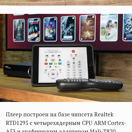
Плеер построен на базе чипсета Realtek
RTD1295 с четырехядерным CPU ARM Cortex-
A53 и графическим адаптером Mali-Т820.