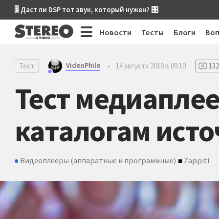
🎚 Даст ли DSP тот звук, который нужен? 🎛
Новости
Тесты
Блоги
Во
VideoPhile
Тест
•
14 августа 2019 в 09:10
132
Тест медиаплеер
каталогам ист
Видеоплееры (аппаратные и программные)
Zappiti