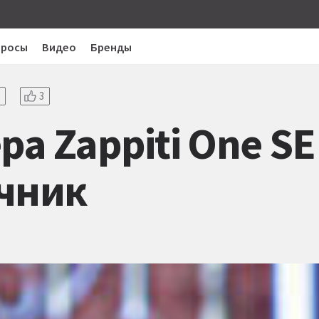
просы
Видео
Бренды
3
а Zappiti One SE
очник