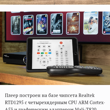
Плеер построен на базе чипсета Realtek
RTD1295 с четырехядерным CPU ARM Cortex-
A53 и графическим адаптером Mali-Т820.