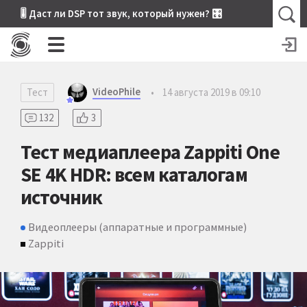
🎚 Даст ли DSP тот звук, который нужен? 🎛
VideoPhile
Тест
•
14 августа 2019 в 09:10
132
3
Тест медиаплеера Zappiti One
SE 4K HDR: всем каталогам
источник
Видеоплееры (аппаратные и программные)
Zappiti