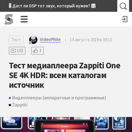
🎚 Даст ли DSP тот звук, который нужен? 🎛
VideoPhile
Тест
•
14 августа 2019 в 09:10
132
3
Тест медиаплеера Zappiti One
SE 4K HDR: всем каталогам
источник
Видеоплееры (аппаратные и программные)
Zappiti