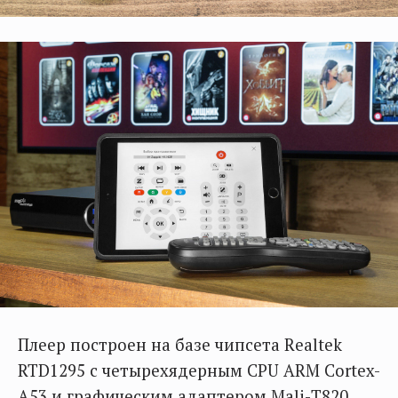
Плеер построен на базе чипсета Realtek
RTD1295 с четырехядерным CPU ARM Cortex-
A53 и графическим адаптером Mali-Т820.