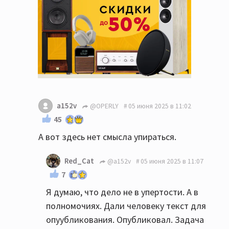
a152v
@OPERLY
05 июня 2025 в 11:02
45
А вот здесь нет смысла упираться.
Red_Cat
@a152v
05 июня 2025 в 11:07
7
Я думаю, что дело не в упертости. А в
полномочиях. Дали человеку текст для
опуубликования. Опубликовал. Задача