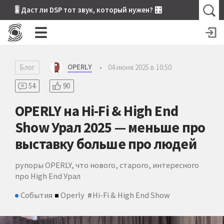
🎚 Даст ли DSP тот звук, который нужен? 🎛
OPERLY
Блог
•
04 июня 2025 в 10:50
54
90
OPERLY на Hi-Fi & High End
Show Урал 2025 — меньше про
выставку больше про людей
рупоры OPERLY, что нового, старого, интересного
про High End Урал
События
Operly
Hi-Fi & High End Show