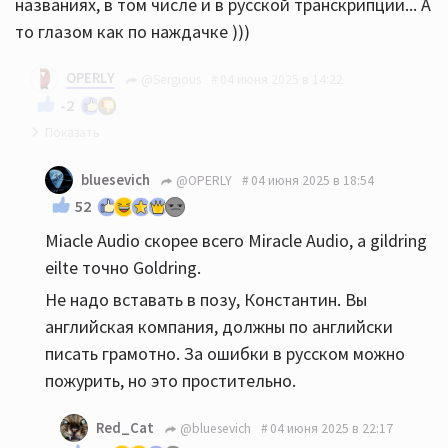
названиях, в том числе и в русской транскрипции... А
то глазом как по наждачке )))
OPERLY
@Sergious
04 июня 2025 в 14:22
-2
если не трудно, покажите, где именно? Названия
bluesevich
@OPERLY
04 июня 2025 в 18:54
оборудования, винил и цифра - честный копипаст
52
от предоставленной стороны. Что прислали, то и
Miacle Audio скорее всего Miracle Audio, а gildring
помещено. Или еще где-то?
eilte точно Goldring.
Не надо вставать в позу, Константин. Вы
английская компания, должны по английски
писать грамотно. За ошибки в русском можно
пожурить, но это простительно.
Red_Cat
@bluesevich
04 июня 2025 в 22:17