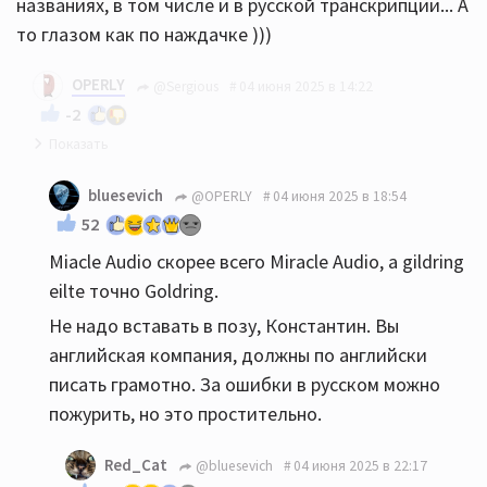
названиях, в том числе и в русской транскрипции... А
то глазом как по наждачке )))
OPERLY
@Sergious
04 июня 2025 в 14:22
-2
если не трудно, покажите, где именно? Названия
bluesevich
@OPERLY
04 июня 2025 в 18:54
оборудования, винил и цифра - честный копипаст
52
от предоставленной стороны. Что прислали, то и
Miacle Audio скорее всего Miracle Audio, а gildring
помещено. Или еще где-то?
eilte точно Goldring.
Не надо вставать в позу, Константин. Вы
английская компания, должны по английски
писать грамотно. За ошибки в русском можно
пожурить, но это простительно.
Red_Cat
@bluesevich
04 июня 2025 в 22:17