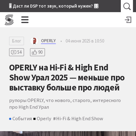
🎚 Даст ли DSP тот звук, который нужен? 🎛
OPERLY
Блог
•
04 июня 2025 в 10:50
54
90
OPERLY на Hi-Fi & High End
Show Урал 2025 — меньше про
выставку больше про людей
рупоры OPERLY, что нового, старого, интересного
про High End Урал
События
Operly
Hi-Fi & High End Show