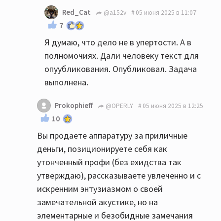
Red_Cat
@a152v
05 июня 2025 в 11:07
7
Я думаю, что дело не в упертости. А в
полномочиях. Дали человеку текст для
опуубликования. Опубликовал. Задача
выполнена.
Prokophieff
@OPERLY
05 июня 2025 в 12:25
10
Вы продаете аппаратуру за приличные
деньги, позиционируете себя как
утонченный профи (без ехидства так
утверждаю), рассказываете увлеченно и с
искренним энтузиазмом о своей
замечательной акустике, но на
элементарные и безобидные замечания